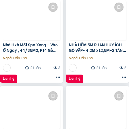
Nhà Hxh Mới Spa Xong – Vào
NHÀ HẺM 5M PHAN HUY ÍCH
Ở Ngay , 44/85M2, P14 Gò
GÒ VẤP- 4,2M x12,5M-2 TẦNG
Vấp, Giá 4.X Tỷ
– GIÁ 4,4 TỶ
Ngoài Cần Thơ
Ngoài Cần Thơ
2 tuần
3
2 tuần
2
Liên hệ
Liên hệ