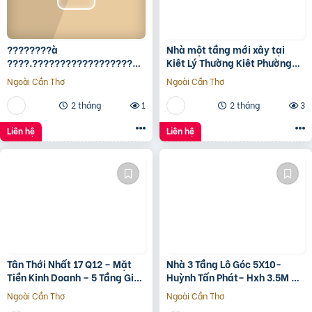
????????à
Nhà một tầng mới xây tại
????.????????????????????,
Kiêt Lý Thường Kiêt Phường
???????????????? ????
nam Đông Hà Quảng Trị
Ngoài Cần Thơ
Ngoài Cần Thơ
ộ???? ????????ấ????, ????
ó???? ???? ????ặ????
2 tháng
1
2 tháng
3
????????ề????
????????????, ????????á
Liên hệ
Liên hệ
????.???? ????ỷ
Tân Thới Nhất 17 Q12 – Mặt
Nhà 3 Tầng Lô Góc 5X10-
Tiền Kinh Doanh – 5 Tầng Giá
Huỳnh Tấn Phát– Hxh 3.5M –
13.6 Tỷ
Kinh Doanh Tốt – Shr Hoàn
Ngoài Cần Thơ
Ngoài Cần Thơ
Công Đủ- Giá 3 Tỷ Hơn.