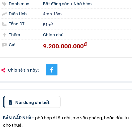
Danh mục
:
Bất động sản
>
Nhà hẻm
Diện tích
:
4m x 13m
Tổng DT
:
2
51m
Thêm
:
Chính chủ
đ
9.200.000.000
Giá
:
Chia sẻ tin này:
Nội dung chi tiết
BÁN GẤP NHÀ-
phù hợp ở lâu dài, mở văn phòng, hoặc đầu tư
cho thuê.