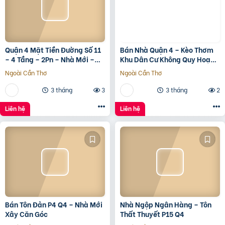
Quận 4 Mặt Tiền Đường Số 11
Bán Nhà Quận 4 – Kèo Thơm
– 4 Tầng – 2Pn – Nhà Mới –
Khu Dân Cư Không Quy Hoạch
7.35 Tỷ Tl
Cách Mặt Tiền Xóm Chiếu
Ngoài Cần Thơ
Ngoài Cần Thơ
30M
3 tháng
3
3 tháng
2
Liên hệ
Liên hệ
Bán Tôn Đản P4 Q4 – Nhà Mới
Nhà Ngộp Ngân Hàng – Tôn
Xây Căn Góc
Thất Thuyết P15 Q4