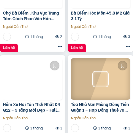
Chợ Bà Điểm , Khu Vực Trung
Bà Điểm Hóc Môn 45,8 M2 Giá
Tâm Cách Phan Văn Hớn
3.1 Tỷ
100m
Ngoài Cần Thơ
Ngoài Cần Thơ
1 tháng
2
1 tháng
3
Liên hệ
Liên hệ
Hẻm Xe Hơi Tân Thới Nhất 04
Tòa Nhà Văn Phòng Dòng Tiền
Q12 – 5 Tầng Mới Đẹp – Full
Quận 1 – Hợp Đồng Thuê 700
Nội Thất – Giá 7.3 Tỷ
Triệu/Tháng – 490 Tỷ
Ngoài Cần Thơ
Ngoài Cần Thơ
1 tháng
1
1 tháng
1