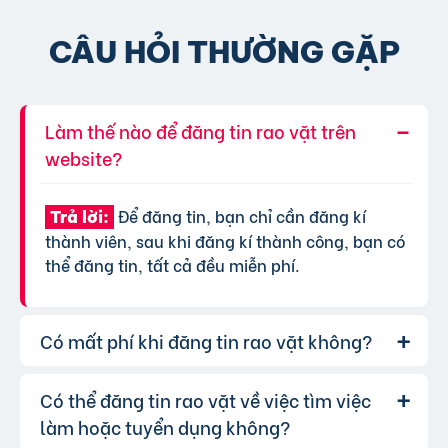
CÂU HỎI THƯỜNG GẶP
Làm thế nào để đăng tin rao vặt trên
website?
Để đăng tin, bạn chỉ cần đăng kí
Trả lời:
thành viên, sau khi đăng kí thành công, bạn có
thể đăng tin, tất cả đều miễn phí.
Có mất phí khi đăng tin rao vặt không?
Có thể đăng tin rao vặt về việc tìm việc
Chúng tôi cung cấp gói đăng tin miễn
Trả lời:
phí cơ bản cho tất cả người dùng. Tuy nhiên, để
làm hoặc tuyển dụng không?
tăng hiệu quả quảng cáo và được ưu tiên hiển