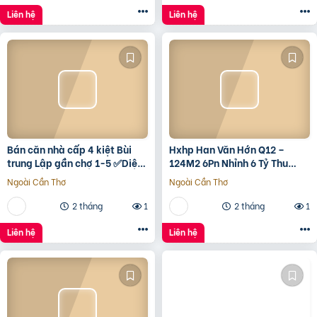
Liên hệ
Liên hệ
Bán căn nhà cấp 4 kiệt Bùi
Hxhp Han Văn Hớn Q12 –
trung Lập gần chợ 1-5 ✅Diện
124M2 6Pn Nhỉnh 6 Tỷ Thu
tích 5*22 ✅Hướng Tây Bắc
15Tr/Tháng
Ngoài Cần Thơ
Ngoài Cần Thơ
✅Đường oto thông
2 tháng
1
2 tháng
1
Liên hệ
Liên hệ