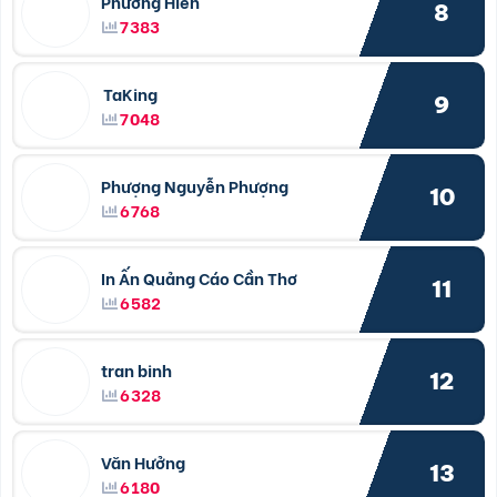
Phương Hiền
8
7383
TaKing
9
7048
Phượng Nguyễn Phượng
10
6768
In Ấn Quảng Cáo Cần Thơ
11
6582
tran binh
12
6328
Văn Hưởng
13
6180