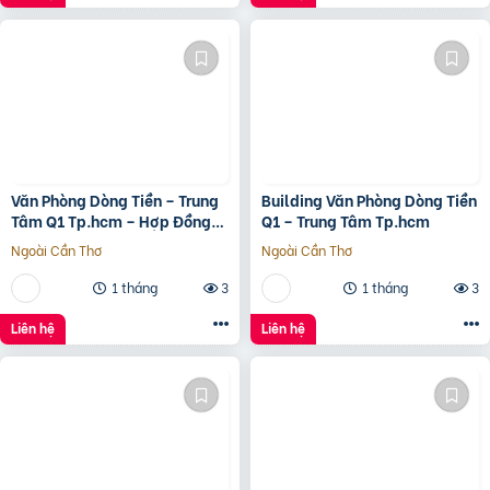
Văn Phòng Dòng Tiền – Trung
Building Văn Phòng Dòng Tiền
Tâm Q1 Tp.hcm – Hợp Đồng
Q1 – Trung Tâm Tp.hcm
Thuê 250 Triệu/Tháng – 115
Ngoài Cần Thơ
Ngoài Cần Thơ
Tỷ
1 tháng
3
1 tháng
3
Liên hệ
Liên hệ