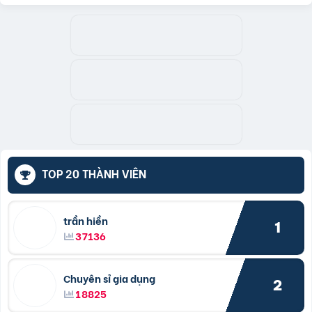
TOP 20 THÀNH VIÊN
trần hiền
1
37136
Chuyên sỉ gia dụng
2
18825