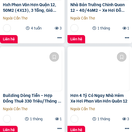
Hxh Phan Văn Hơn Quận 12,
Nhà Bán Trường Chinh Quan
50M2 (4X13), 3 Tầng, Giá
12 – 40/46M2 – Xe Hơi Đỗ
4.96 Tỷ
Cửa – 3.1 Tỷ
Ngoài Cần Thơ
Ngoài Cần Thơ
4 tuần
3
1 tháng
1
Liên hệ
Liên hệ
Building Dòng Tiền – Hợp
Hơn 4 Tỷ Có Ngay Nhà Hẻm
Đồng Thuê 330 Triệu/Tháng –
Xe Hơi Phan Văn Hớn Quân 12
Quận 5, Tp.hcm -139Ty
Ngoài Cần Thơ
Ngoài Cần Thơ
1 tháng
1
1 tháng
3
Liên hệ
Liên hệ