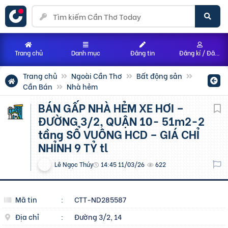
Trang chủ
Danh mục
Đăng tin
Đăng kí / Đăng nhập
Trang chủ
Ngoài Cần Thơ
Bất động sản
Cần Bán
Nhà hẻm
BÁN GẤP NHÀ HẺM XE HƠI –
ĐƯỜNG 3/2, QUẬN 10- 51m2-2
tầng SỔ VUÔNG HCD – GIÁ CHỈ
NHỈNH 9 TỶ tl
Lê Ngọc Thúy
14:45 11/03/26
622
Mã tin
:
CTT-ND285587
Địa chỉ
:
Đường 3/2, 14