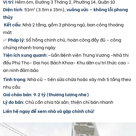
Vị trí
: Hẻm 6m, Đường 3 Tháng 2, Phường 14, Quận 10
Diện tích
: 51m² (3.5m x 15m),
vuông vức – không lỗi phong
thủy
️
Kết cấu
: Nhà 2 tầng, gồm 3 phòng ngủ, ban công thoáng
mát
✅
Pháp lý
: Sổ hồng chính chủ, hoàn công đầy đủ – công
chứng nhanh trong ngày
Tiện ích xung quanh
:–Gần Bệnh viện Trưng Vương -Nhà thi
đấu Phú Tho- Đại học Bách Khoa- Khu dân cư trí thức cao –
an ninh đảm bảo
Tình trạng
: Nhà cũ – tiện sửa chữa hoặc xây mới 5 tầng theo
nhu cầu
Giá chào bán
:
9.2 tỷ (thương lượng nhẹ)
Lý do bán
: Chủ cần chia tài sản, thiện chí bán nhanh
Liên hệ ngay để xem nhà và gặp chính chủ!