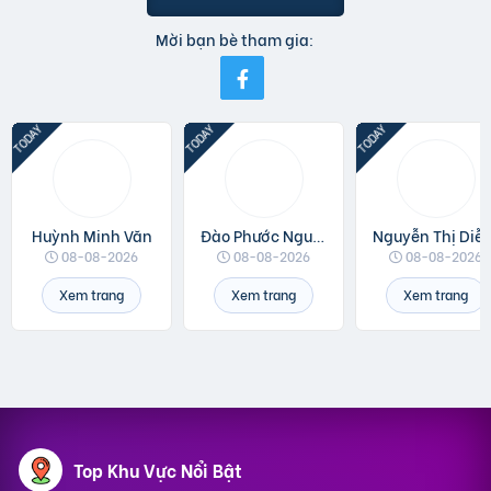
Mời bạn bè tham gia:
Huỳnh Minh Văn
Đào Phước Nguyên
Nguyễn Thị 
08-08-2026
08-08-2026
08-08-2026
Xem trang
Xem trang
Xem trang
Top Khu Vực Nổi Bật