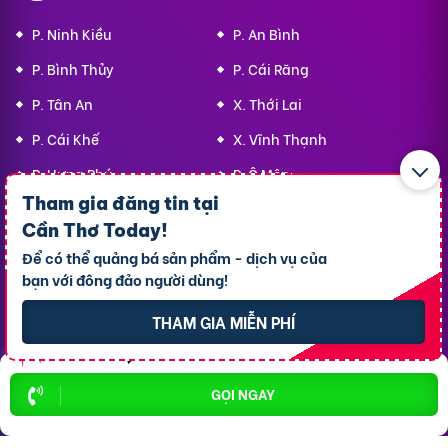
P. Ninh Kiều
P. An Bình
P. Bình Thủy
P. Cái Răng
P. Tân An
X. Thới Lai
P. Cái Khế
X. Vĩnh Thạnh
P. Hưng Phú
P. Ô Môn
Tham gia đăng tin tại
Cần Thơ Today
!
Top 10 Khu Vực Bất động sản
Để có thể quảng bá sản phẩm - dịch vụ của
bạn với đông đảo người dùng!
Bất động sản P. Ninh Kiều
THAM GIA MIỄN PHÍ
Bất động sản P. Cái Răng
Bất động sản P. Tân An
GỌI NGAY
Bất động sản P. Cái Khế
Bất động sản P. Bình Thủy