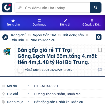
Trang chủ
Danh mục
Đăng tin
Đăng kí / Đăng nhập
Trang chủ
Ngoài Cần Thơ
Bất động sản
Cần Bán
Nhà khu dân cư
Bán gấp giá rẻ TT Trại
Găng,Bạch Mai 55m,tầng 4,mặt
tiền 4m,1.48 tỷ Hai Bà Trưng.
Vũ Lê Đức
11:25 06/03/26
269
Mã tin
:
CTT-ND448381
Địa chỉ
:
Đường Thanh Nhàn, Bạch Mai
Danh mục
:
Bất động sản
>
Nhà khu dân cư