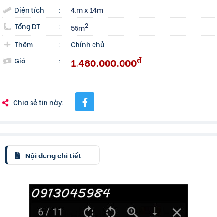
Diện tích
:
4.m x 14m
Tổng DT
:
2
55m
Thêm
:
Chính chủ
đ
1.480.000.000
Giá
:
Chia sẻ tin này:
Nội dung chi tiết