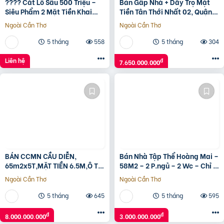
???? Cắt Lỗ Sâu 500 Triệu –
Bán Gấp Nhà + Dãy Trọ Mặt
Siêu Phẩm 2 Mặt Tiền Khai
Tiền Tân Thới Nhất 02, Quận
Thác Dòng Tiền Trên 20
12 – Giảm Sốc 7.65 Tỷ‼️
Ngoài Cần Thơ
Ngoài Cần Thơ
Triệu/Tháng
5 tháng
558
5 tháng
304
Liên hệ
đ
7.650.000.000
BÁN CCMN CẦU DIỄN,
Bán Nhà Tập Thể Hoàng Mai –
65m2x5T,MẶT TIỀN 6.5M,Ô TÔ
58M2 – 2 P.ngủ – 2 Wc – Chỉ 3
VÀO NHÀ, 15M Ô TÔ TRÁNH, 8
Tỷ Hơn – Sổ Đỏ Chính Chủ
Ngoài Cần Thơ
Ngoài Cần Thơ
TỶ
5 tháng
645
5 tháng
595
đ
đ
8.000.000.000
3.000.000.000