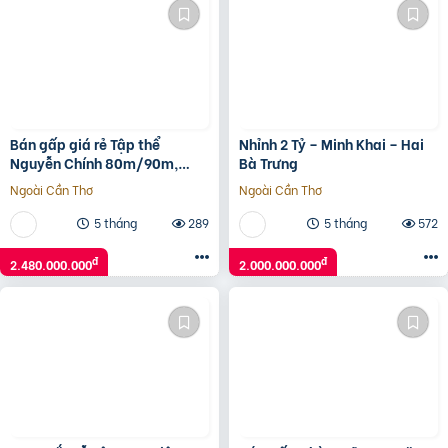
Bán gấp giá rẻ Tập thể
Nhỉnh 2 Tỷ – Minh Khai – Hai
Nguyễn Chính 80m/90m,
Bà Trưng
tầng 2, 2.48 tỷ Hoàng Mai.
Ngoài Cần Thơ
Ngoài Cần Thơ
5 tháng
289
5 tháng
572
đ
đ
2.480.000.000
2.000.000.000