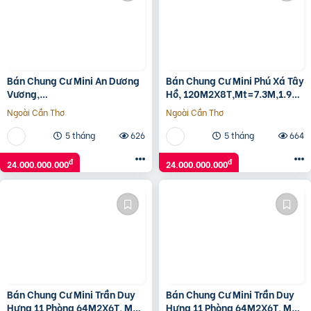
Bán Chung Cư Mini An Dương
Bán Chung Cư Mini Phú Xá Tây
Vương,
Hồ, 120M2X8T,Mt=7.3M,1.9
120M2X8T,Mt=7.3M,1.9
Tỷ/Năm, 20M Ô Tô, 24 Tỷ
Ngoài Cần Thơ
Ngoài Cần Thơ
Tỷ/Năm, 20M Ô Tô, 24 Tỷ
5 tháng
626
5 tháng
664
đ
đ
24.000.000.000
24.000.000.000
Bán Chung Cư Mini Trần Duy
Bán Chung Cư Mini Trần Duy
Hưng 11 Phòng 64M2X6T, Mặt
Hưng 11 Phòng 64M2X6T, Mặt