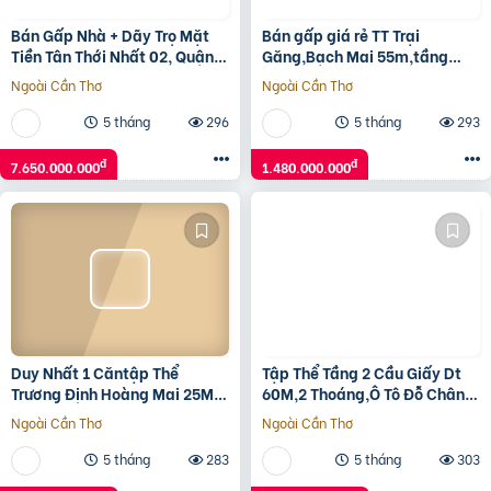
Bán Gấp Nhà + Dãy Trọ Mặt
Bán gấp giá rẻ TT Trại
Tiền Tân Thới Nhất 02, Quận
Găng,Bạch Mai 55m,tầng
12 – Giảm Sốc 7.65 Tỷ‼️
3,mặt tiền 4m,1.48 tỷ Hai Bà
Ngoài Cần Thơ
Ngoài Cần Thơ
Trưng.
5 tháng
296
5 tháng
293
đ
đ
7.650.000.000
1.480.000.000
Duy Nhất 1 Căntập Thể
Tập Thể Tầng 2 Cầu Giấy Dt
Trương Định Hoàng Mai 25M
60M,2 Thoáng,Ô Tô Đỗ Chân
Tầng 1 Full Nội Thất Ở Ngay
Tòa Giá 3,980 Tỷ
Ngoài Cần Thơ
Ngoài Cần Thơ
Nhỉnh 2 Tỷ Lh
5 tháng
283
5 tháng
303