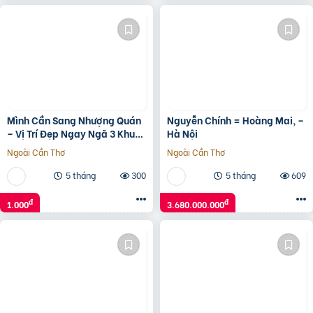
Mình Cần Sang Nhượng Quán
Nguyễn Chính = Hoàng Mai, –
– Vị Trí Đẹp Ngay Ngã 3 Khu
Hà Nội
Đất Dịch Vụ Tổ 5, Mê Linh – Hà
Ngoài Cần Thơ
Ngoài Cần Thơ
Nội
5 tháng
300
5 tháng
609
đ
đ
1.000
3.680.000.000