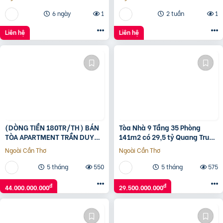
6 ngày
1
2 tuần
1
Liên hệ
Liên hệ
(DÒNG TIỀN 180TR/TH) BÁN
Tòa Nhà 9 Tầng 35 Phòng
TÒA APARTMENT TRẦN DUY
141m2 có 29,5 tỷ Quang Trung
HƯNG – 158M² x 8T – MT 8M –
Gò Vấp Hồ Chí Minh
Ngoài Cần Thơ
Ngoài Cần Thơ
GIÁ 44 TỶ
5 tháng
550
5 tháng
575
đ
đ
44.000.000.000
29.500.000.000