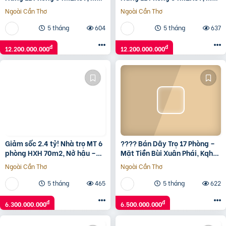
Tiền 6.7 Tỷ, 12,2 Tỷ
Tiền 6.7 Tỷ, 12,2 Tỷ
Ngoài Cần Thơ
Ngoài Cần Thơ
5 tháng
604
5 tháng
637
đ
đ
12.200.000.000
12.200.000.000
Giảm sốc 2.4 tỷ! Nhà trọ MT 6
???? Bán Dãy Trọ 17 Phòng –
phòng HXH 70m2, Nở hậu –
Mặt Tiền Bùi Xuân Phái, Kqh
Đỗ Tấn Phong PN
Vịnh Mộc – Ngay Chợ Thôn 1,
Ngoài Cần Thơ
Ngoài Cần Thơ
Thủy Dương ????
5 tháng
465
5 tháng
622
đ
đ
6.300.000.000
6.500.000.000