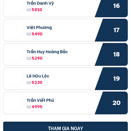
Trần Danh Vỹ
16
5810
Việt Phương
17
5490
Trần Huy Hoàng Bắc
18
5290
Lê Hữu Lộc
19
5235
Trần Viết Phú
20
4995
THAM GIA NGAY