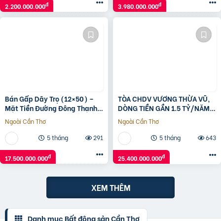
đ
đ
2.200.000.000
3.980.000.000
Bán Gấp Dãy Trọ (12×50) –
TÒA CHDV VƯƠNG THỪA VŨ,
Mặt Tiền Đường Đông Thạnh,
DÒNG TIỀN GẦN 1.5 TỶ/NĂM,
Hóc Môn Giá Rẻ
PHÂN LÔ Ô TÔ, 87M x 7T, 25.4
Ngoài Cần Thơ
Ngoài Cần Thơ
TỶ
5 tháng
291
5 tháng
643
đ
đ
17.500.000.000
25.400.000.000
XEM THÊM
Danh mục Bất động sản Cần Thơ