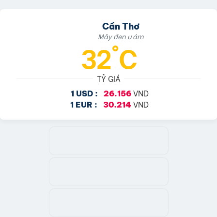
Cần Thơ
Mây đen u ám
32°C
TỶ GIÁ
VND
1 USD :
26.156
VND
1 EUR :
30.214