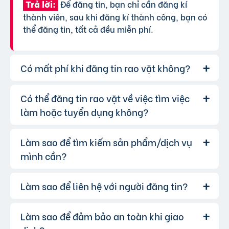
Để đăng tin, bạn chỉ cần đăng kí
Trả lời:
thành viên, sau khi đăng kí thành công, bạn có
thể đăng tin, tất cả đều miễn phí.
Có mất phí khi đăng tin rao vặt không?
Có thể đăng tin rao vặt về việc tìm việc
Chúng tôi cung cấp gói đăng tin miễn
Trả lời:
phí cơ bản cho tất cả người dùng. Tuy nhiên, để
làm hoặc tuyển dụng không?
tăng hiệu quả quảng cáo và được ưu tiên hiển
thị, bạn có thể lựa chọn các gói dịch vụ nâng
Làm sao để tìm kiếm sản phẩm/dịch vụ
Hoàn toàn có thể. Website của chúng
Trả lời:
cấp với chi phí hợp lý, xem thêm
phí dịch vụ tin
tôi hỗ trợ đăng tin tuyển dụng và tìm việc làm.
mình cần?
VIP
.
Bạn chỉ cần chọn đúng chuyên mục và điền đầy
đủ thông tin.
Làm sao để liên hệ với người đăng tin?
Bạn có thể sử dụng công cụ tìm kiếm
Trả lời:
trên website, nhập từ khóa liên quan đến sản
phẩm/dịch vụ bạn muốn tìm. Để lọc kết quả
Làm sao để đảm bảo an toàn khi giao
Khi bạn tìm thấy tin rao vặt phù hợp,
Trả lời:
chính xác hơn, bạn có thể chọn thêm danh mục
hãy nhấp vào một trong những nút liên hệ mà