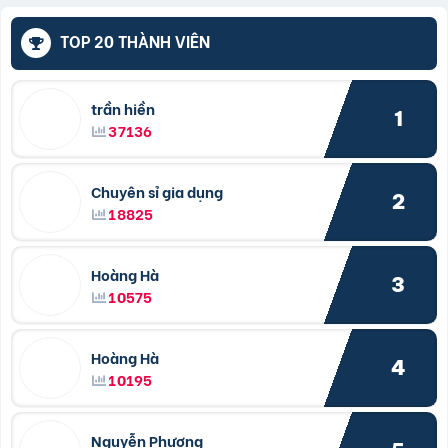
TOP 20 THÀNH VIÊN
trần hiền
1
37136
Chuyên sỉ gia dụng
2
18825
Hoàng Hà
3
10575
Hoàng Hà
4
10195
Nguyễn Phương