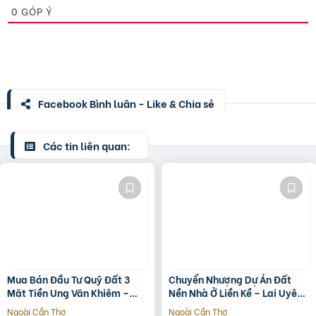
0
GÓP Ý
Facebook Bình luận - Like & Chia sẻ
Các tin liên quan:
Mua Bán Đầu Tư Quỹ Đất 3
Chuyển Nhượng Dự Án Đất
Mặt Tiền Ung Văn Khiêm –
Nền Nhà Ở Liền Kề – Lai Uyên,
2.122M²
Bầu Bàng, Bình Dương
Ngoài Cần Thơ
Ngoài Cần Thơ