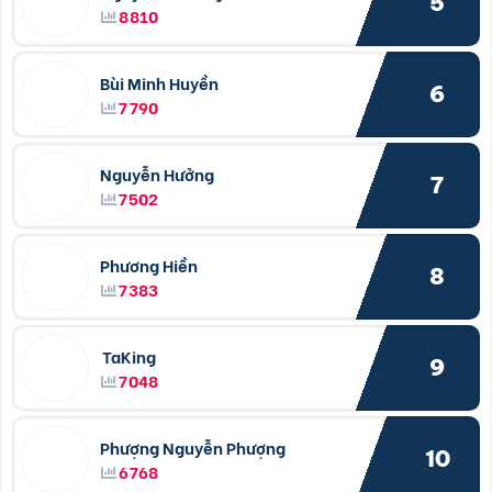
5
8810
Bùi Minh Huyền
6
7790
Nguyễn Hưởng
7
7502
Phương Hiền
8
7383
TaKing
9
7048
Phượng Nguyễn Phượng
10
6768