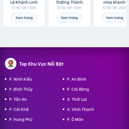
Lê Khánh Linh
Trường Thành
miss khanh
06-08-2026
06-08-2026
06-08-2026
Xem trang
Xem trang
Xem trang
Top Khu Vực Nổi Bật
P. Ninh Kiều
P. An Bình
P. Bình Thủy
P. Cái Răng
P. Tân An
X. Thới Lai
P. Cái Khế
X. Vĩnh Thạnh
P. Hưng Phú
P. Ô Môn