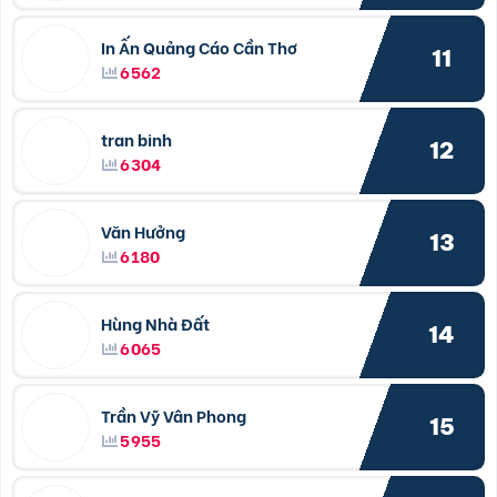
In Ấn Quảng Cáo Cần Thơ
11
6562
tran binh
12
6304
Văn Hưởng
13
6180
Hùng Nhà Đất
14
6065
Trần Vỹ Vân Phong
15
5955