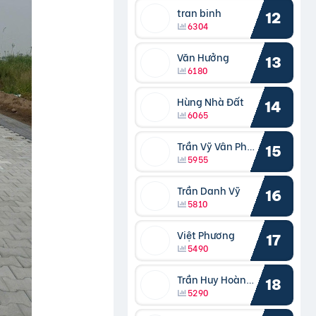
tran binh
12
6304
Văn Hưởng
13
6180
Hùng Nhà Đất
14
6065
Trần Vỹ Vân Phong
15
5955
Trần Danh Vỹ
16
5810
Việt Phương
17
5490
Trần Huy Hoàng Bắc
18
5290