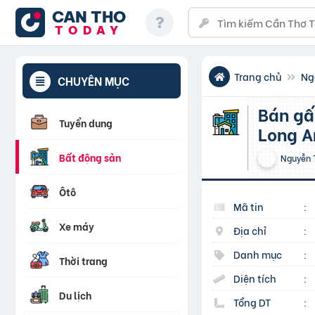
CAN THO
TODAY
Trang chủ
Ng
CHUYÊN MỤC
Bán gấp đất nền tại Đại lộ 830, Lương Hòa, Bến Lức,
Tuyển dụng
Long A
Bất động sản
Nguyễn 
Ôtô
Mã tin
:
Xe máy
Địa chỉ
:
Danh mục
:
Thời trang
Diện tích
:
Du lịch
Tổng DT
: