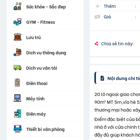
Thêm
:
Sức khỏe - Sắc đẹp
Giá
:
GYM - Fitness
Lưu trú
Chia sẻ tin này:
Dịch vụ thông dụng
Dịch vụ vận tải
Nội dung chi ti
Điện thoại
20 lô ngoại giao chọn
Máy tính
90m² MT 5m,vỉa hè 5m
thương mại hoặc xây
Điện máy
Điểm đặc biệt của bấ
nhà ở với cửa chính 
Thiết bị văn phòng
đầy đủ giúp khách hà