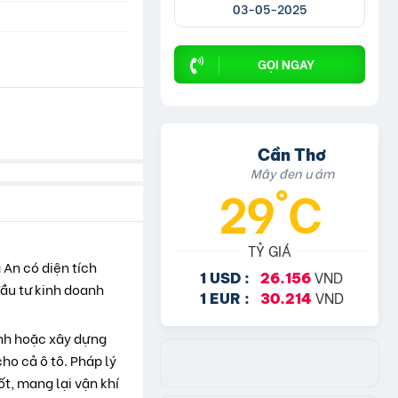
03-05-2025
GỌI NGAY
Cần Thơ
Mây đen u ám
29°C
TỶ GIÁ
 An có diện tích
VND
1 USD :
26.156
đầu tư kinh doanh
VND
1 EUR :
30.214
anh hoặc xây dựng
ho cả ô tô. Pháp lý
t, mang lại vận khí