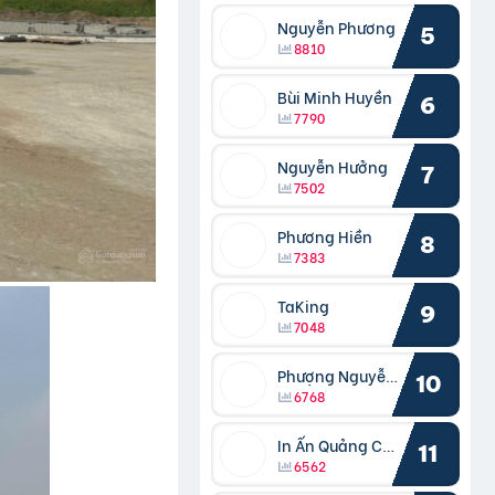
Nguyễn Phương
5
8810
Bùi Minh Huyền
6
7790
Nguyễn Hưởng
7
7502
Phương Hiền
8
7383
TaKing
9
7048
Phượng Nguyễn Phượng
10
6768
In Ấn Quảng Cáo Cần Thơ
11
6562