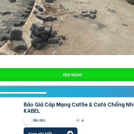
GỌI NGAY
Báo Giá Cáp Mạng Cat5e & Cat6 Chống Nhiễu ALTEK
KABEL
Yến Nhi
6
Xem chi tiết