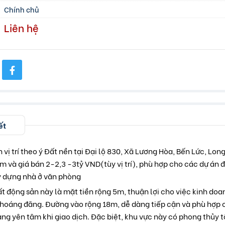
Chính chủ
Liên hệ
ết
 vị trí theo ý Đất nền tại Đại lộ 830, Xã Lương Hòa, Bến Lức, Long
 và giá bán 2-2,3 -3tỷ VND(tùy vị trí), phù hợp cho các dự án 
 dựng nhà ở văn phòng
t động sản này là mặt tiền rộng 5m, thuận lợi cho việc kinh do
thoáng đãng. Đường vào rộng 18m, dễ dàng tiếp cận và phù hợp c
ng yên tâm khi giao dịch. Đặc biệt, khu vực này có phong thủy tố