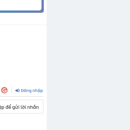
Đăng nhập
p để gửi lời nhắn