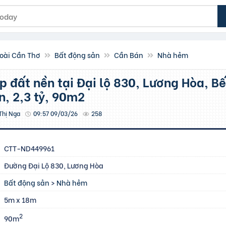
oài Cần Thơ
Bất động sản
Cần Bán
Nhà hẻm
n, 2,3 tỷ, 90m2
Thị Nga
09:57 09/03/26
258
CTT-ND449961
Đường Đại Lộ 830, Lương Hòa
Bất động sản
>
Nhà hẻm
5m x 18m
2
90m