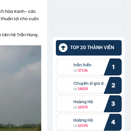
ách hóa Xanh- các
 thuận lợi cho cuộc
 liên hệ Trần Hùng .
TOP 20 THÀNH VIÊN
trần hiền
1
37136
Chuyên sỉ gia dụng
2
18825
Hoàng Hà
3
10575
Hoàng Hà
4
10195