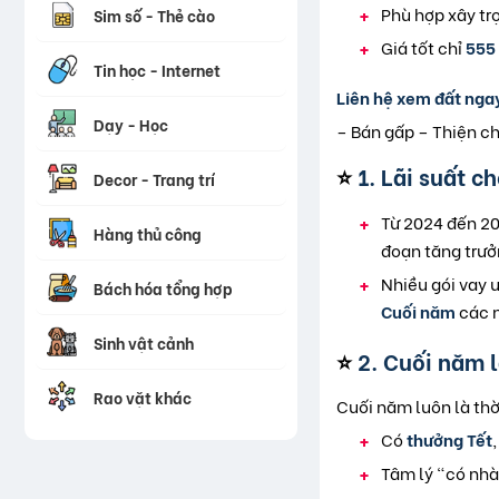
Phù hợp xây trọ
Sim số - Thẻ cào
Giá tốt chỉ
555
Tin học - Internet
Liên hệ xem đất ngay
Dạy - Học
– Bán gấp – Thiện ch
⭐
1. Lãi suất 
Decor - Trang trí
Từ 2024 đến 20
Hàng thủ công
đoạn tăng trưở
Nhiều gói vay
Bách hóa tổng hợp
Cuối năm
các n
Sinh vật cảnh
⭐
2. Cuối năm 
Rao vặt khác
Cuối năm luôn là thờ
Có
thưởng Tết
Tâm lý “có nhà