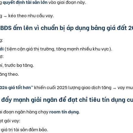
ng
quyết định tài sản lớn
vào giai đoạn này.
g → kéo theo nhu cầu vay.
g BĐS ấm lên vì chuẩn bị áp dụng bảng giá đất 
g:
ới
(tiệm cận giá thị trường, tăng mạnh nhiều khu vực).
ợ:
hí, trước bạ tăng.
tăng theo.
026 giá tốt hơn”
khiến cuối 2025 lượng giao dịch tăng → vay mu
 đẩy mạnh giải ngân để đạt chỉ tiêu tín dụng c
ai đoạn ngân hàng chạy
room tín dụng
.
t gói vay:
giá trị tài sản đảm bảo.