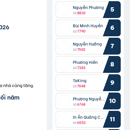
Nguyễn Phương
5
8810
Bùi Minh Huyền
2026
6
7790
Nguyễn Hưởng
7
7502
Phương Hiền
8
7383
TaKing
9
a nhà cũng tăng.
7048
uối năm
Phượng Nguyễn Phượng
10
6768
In Ấn Quảng Cáo Cần Thơ
11
6552