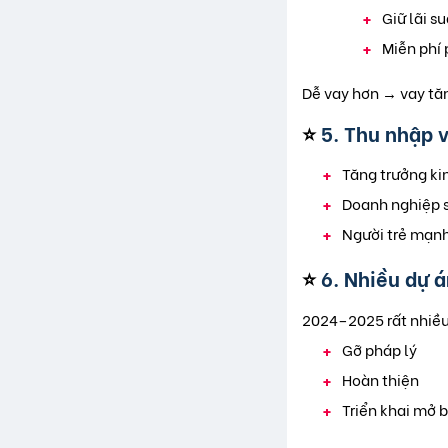
Giữ lãi s
Miễn phí 
Dễ vay hơn → vay tă
⭐
5. Thu nhập 
Tăng trưởng ki
Doanh nghiệp s
Người trẻ mạnh
⭐
6. Nhiều dự 
2024–2025 rất nhiều
Gỡ pháp lý
Hoàn thiện
Triển khai mở 