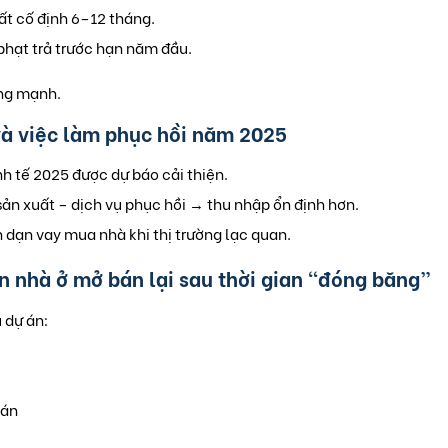
uất cố định 6–12 tháng.
phạt trả trước hạn năm đầu.
ng mạnh.
và việc làm phục hồi năm 2025
nh tế 2025 được dự báo cải thiện.
ản xuất – dịch vụ phục hồi → thu nhập ổn định hơn.
 dạn vay mua nhà khi thị trường lạc quan.
án nhà ở mở bán lại sau thời gian “đóng băng”
 dự án:
bán