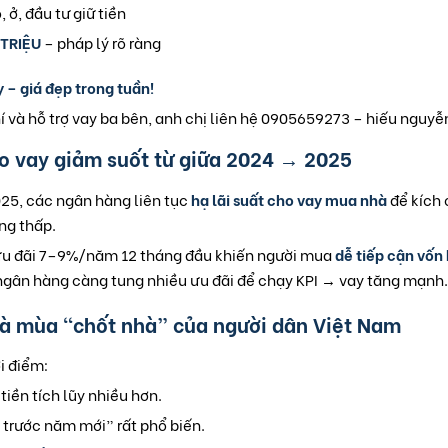
, ở, đầu tư giữ tiền
 TRIỆU
– pháp lý rõ ràng
 – giá đẹp trong tuần!
í và hỗ trợ vay ba bên, anh chị liên hệ 0905659273 – hiếu nguyễ
cho vay giảm suốt từ giữa 2024 → 2025
25, các ngân hàng liên tục
hạ lãi suất cho vay mua nhà
để kích 
ng thấp.
 ưu đãi 7–9%/năm 12 tháng đầu khiến người mua
dễ tiếp cận vốn
gân hàng càng tung nhiều ưu đãi để chạy KPI → vay tăng mạnh.
là mùa “chốt nhà” của người dân Việt Nam
i điểm:
, tiền tích lũy nhiều hơn.
 trước năm mới” rất phổ biến.