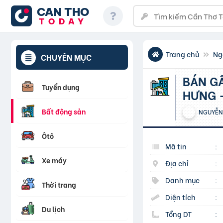
CAN THO
TODAY
Trang chủ
Ng
CHUYÊN MỤC
BÁN GẤP 200triệu là mua được 215m2 ĐẤT KCN MINH
Tuyển dụng
HƯNG 
Bất động sản
NGUYỄN 
Ôtô
Mã tin
:
Xe máy
Địa chỉ
:
Danh mục
:
Thời trang
Diện tích
:
Du lịch
Tổng DT
: