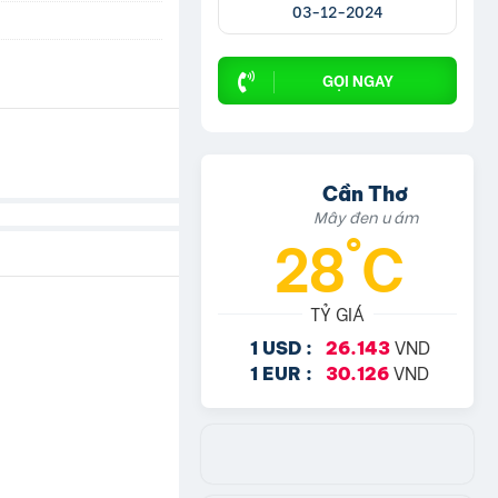
03-12-2024
GỌI NGAY
Cần Thơ
Mây đen u ám
28°C
TỶ GIÁ
VND
1 USD :
26.143
VND
1 EUR :
30.126