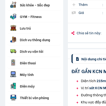
Thêm
:
Sức khỏe - Sắc đẹp
Giá
:
GYM - Fitness
Lưu trú
Chia sẻ tin này:
Dịch vụ thông dụng
Dịch vụ vận tải
Nội dung chi ti
Điện thoại
ĐẤT GẦN KCN M
Máy tính
Diện tích
215m
Điện máy
Vị trí
sát KCN M
Đường thông th
Thiết bị văn phòng
Khu vực đầy đủ 