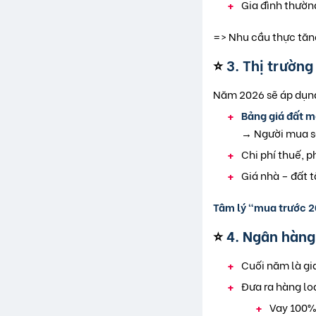
Gia đình thườ
=> Nhu cầu thực tăn
⭐
3. Thị trườn
Năm 2026 sẽ áp dụn
Bảng giá đất m
→ Người mua s
Chi phí thuế, p
Giá nhà – đất 
Tâm lý “mua trước 2
⭐
4. Ngân hàng
Cuối năm là gi
Đưa ra hàng loạ
Vay 100% 