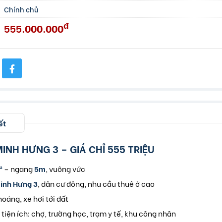
Chính chủ
đ
555.000.000
ết
INH HƯNG 3 – GIÁ CHỈ 555 TRIỆU
²
– ngang
5m
, vuông vức
inh Hưng 3
, dân cư đông, nhu cầu thuê ở cao
oáng, xe hơi tới đất
tiện ích: chợ, trường học, trạm y tế, khu công nhân