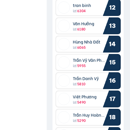
tran binh
12
6304
Văn Hưởng
13
6180
Hùng Nhà Đất
14
6065
Trần Vỹ Vân Phong
15
5955
Trần Danh Vỹ
16
5810
Việt Phương
17
5490
Trần Huy Hoàng Bắc
18
5290