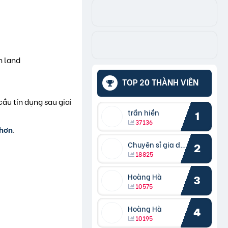
n land
TOP 20 THÀNH VIÊN
cầu tín dụng sau giai
trần hiền
1
37136
 hơn
.
Chuyên sỉ gia dụng
2
18825
Hoàng Hà
3
10575
Hoàng Hà
4
10195