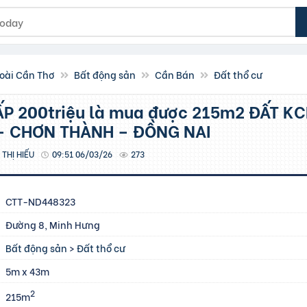
oài Cần Thơ
Bất động sản
Cần Bán
Đất thổ cư
– CHƠN THÀNH – ĐỒNG NAI
THỊ HIẾU
09:51 06/03/26
273
CTT-ND448323
Đường 8, Minh Hưng
Bất động sản
>
Đất thổ cư
5m x 43m
2
215m