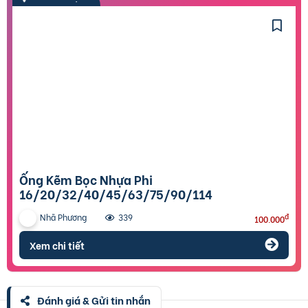
Ống Kẽm Bọc Nhựa Phi
16/20/32/40/45/63/75/90/114
Nhã Phương
đ
339
100.000
Xem chi tiết
Đánh giá & Gửi tin nhắn