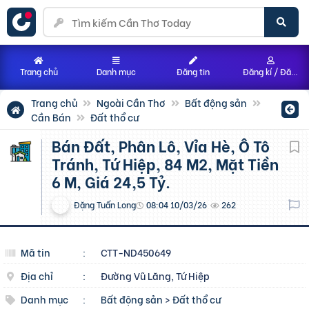
Trang chủ
Danh mục
Đăng tin
Đăng kí / Đăng nhập
Trang chủ
Ngoài Cần Thơ
Bất động sản
Cần Bán
Đất thổ cư
Bán Đất, Phân Lô, Vỉa Hè, Ô Tô
Tránh, Tứ Hiệp, 84 M2, Mặt Tiền
6 M, Giá 24,5 Tỷ.
Đặng Tuấn Long
08:04 10/03/26
262
Mã tin
:
CTT-ND450649
Địa chỉ
:
Đường Vũ Lăng, Tứ Hiệp
Danh mục
:
Bất động sản
>
Đất thổ cư