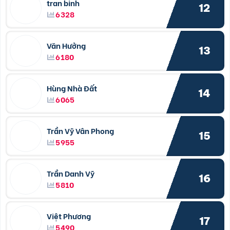
tran binh
12
6328
Văn Hưởng
13
6180
Hùng Nhà Đất
14
6065
Trần Vỹ Vân Phong
15
5955
Trần Danh Vỹ
16
5810
Việt Phương
17
5490