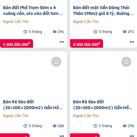
Bán đất Phố Trạm 50m x 4
Bán đất mặt tiền Đặng Thái
vuông vắn, oto vào đất hơn 9
Thân 195m2 giá 8 tỷ, đường
tỷ TL. LH 0936123469
7m5, sổ sẵn chính chủ
Ngoài Cần Thơ
Ngoài Cần Thơ
5 tháng
296
5 tháng
293
đ
đ
9.800.000.000
8.000.000.000
Bán Rẻ Sào đất
Bán Rẻ Sào đất
(20×100=2000m2) Gần Hồ
(20×100=2000m2) Gần Hồ
Du Lịch Thanh An, Dân Cư
Du Lịch Thanh An, Dân Cư
Ngoài Cần Thơ
Ngoài Cần Thơ
đông, Thuận Tiện Buôn Bán,
đông, Thuận Tiện Buôn Bán,
500tr
500tr
5 tháng
288
5 tháng
298