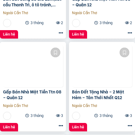
cầu Thanh Trì, ô tô tránh,
– Quận 12
60m, MT4m, 7 tỷ
Ngoài Cần Thơ
Ngoài Cần Thơ
3 tháng
2
3 tháng
2
Liên hệ
Liên hệ
Gấp Bán Nhà Mặt Tiền Ttn 08
Bán Đất Tặng Nhà – 2 Mặt
– Quận 12
Hẻm – Tân Thới Nhất Q12
Ngoài Cần Thơ
Ngoài Cần Thơ
3 tháng
3
3 tháng
3
Liên hệ
Liên hệ