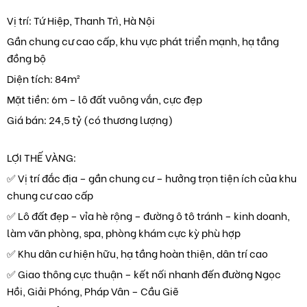
Vị trí: Tứ Hiệp, Thanh Trì, Hà Nội
Gần chung cư cao cấp, khu vực phát triển mạnh, hạ tầng
đồng bộ
Diện tích: 84m²
Mặt tiền: 6m – lô đất vuông vắn, cực đẹp
Giá bán: 24,5 tỷ (có thương lượng)
LỢI THẾ VÀNG:
✅ Vị trí đắc địa – gần chung cư – hưởng trọn tiện ích của khu
chung cư cao cấp
✅ Lô đất đẹp – vỉa hè rộng – đường ô tô tránh – kinh doanh,
làm văn phòng, spa, phòng khám cực kỳ phù hợp
✅ Khu dân cư hiện hữu, hạ tầng hoàn thiện, dân trí cao
✅ Giao thông cực thuận – kết nối nhanh đến đường Ngọc
Hồi, Giải Phóng, Pháp Vân – Cầu Giẽ