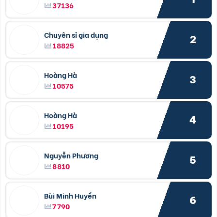
37136
Chuyên sỉ gia dụng
2
18825
Hoàng Hà
3
10575
Hoàng Hà
4
10195
Nguyễn Phương
5
8810
Bùi Minh Huyền
6
7790