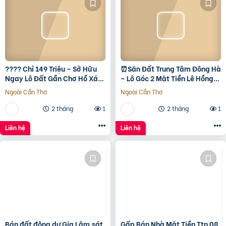
???? Chỉ 149 Triệu – Sở Hữu
⏰️Săn Đất Trung Tâm Đông Hà
Ngay Lô Đất Gần Chợ Hồ Xá,
– Lô Góc 2 Mặt Tiền Lê Hồng
Cơ Hội Đầu Tư Giá Rẻ Hiếm
Phong, Giá Chỉ 1 Tỷ 5Xx ????
Ngoài Cần Thơ
Ngoài Cần Thơ
Có! ???? Vị trí:
2 tháng
1
2 tháng
1
Liên hệ
Liên hệ
Bán đất đông dư Gia Lâm,sát
Gấp Bán Nhà Mặt Tiền Ttn 08