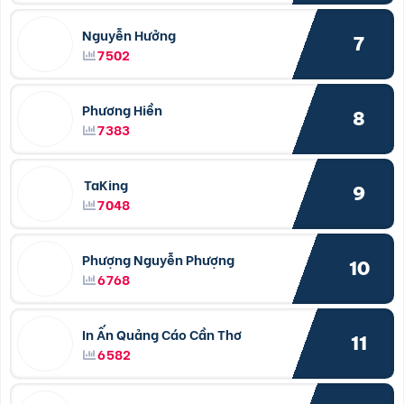
Nguyễn Hưởng
7
7502
Phương Hiền
8
7383
TaKing
9
7048
Phượng Nguyễn Phượng
10
6768
In Ấn Quảng Cáo Cần Thơ
11
6582