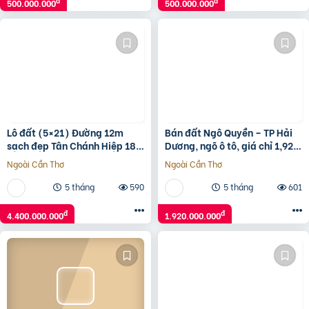
đ
đ
500.000.000
500.000.000
Lô đất (5×21) Đường 12m
Bán đất Ngô Quyền – TP Hải
sạch đẹp Tân Chánh Hiệp 18,
Dương, ngõ ô tô, giá chỉ 1,92
Quận 12, giá rẻ 4.4 tỷ
tỷ cực tiềm năng
Ngoài Cần Thơ
Ngoài Cần Thơ
5 tháng
590
5 tháng
601
đ
đ
4.400.000.000
1.920.000.000