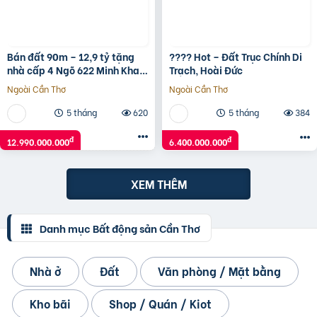
Bán đất 90m – 12,9 tỷ tặng
???? Hot – Đất Trục Chính Di
nhà cấp 4 Ngõ 622 Minh Khai
Trạch, Hoài Đức
to như Phố ô tô vào nhà.
Ngoài Cần Thơ
Ngoài Cần Thơ
5 tháng
620
5 tháng
384
đ
đ
12.990.000.000
6.400.000.000
XEM THÊM
Danh mục Bất động sản Cần Thơ
Nhà ở
Đất
Văn phòng / Mặt bằng
Kho bãi
Shop / Quán / Kiot