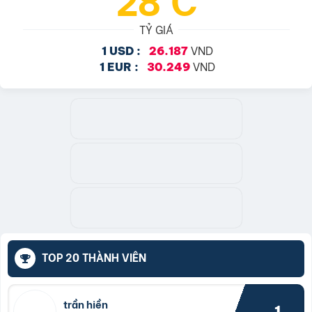
TỶ GIÁ
VND
1 USD :
26.187
VND
1 EUR :
30.249
TOP 20 THÀNH VIÊN
trần hiền
1