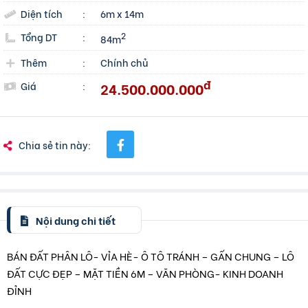
Diện tích
:
6m x 14m
Tổng DT
:
2
84m
Thêm
:
Chính chủ
đ
24.500.000.000
Giá
:
Chia sẻ tin này:
Nội dung chi tiết
BÁN ĐẤT PHÂN LÔ- VỈA HÈ- Ô TÔ TRÁNH – GẤN CHUNG – LÔ
ĐẤT CỰC ĐẸP – MẶT TIỀN 6M – VĂN PHÒNG- KINH DOANH
ĐỈNH