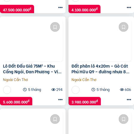
đ
đ
47.500.000.000
4.100.000.000
Lô Đất Đấu Giá 75M² – Khu
Đất phân lô 4x20m – Gò Cát
Cổng Ngói, Đan Phượng – Vị
Phú Hữu Q9 – đường nhựa 8m
Trí Siêu Đẹp, Giá Tốt!
có vỉa hè – giá 3,98 tỷ
Ngoài Cần Thơ
Ngoài Cần Thơ
5 tháng
294
5 tháng
606
đ
đ
5.600.000.000
3.980.000.000