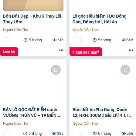
Bán Đất Đẹp – Khu 5 Thụy Lôi,
Lô góc siêu hiếm TĐC Đồng
Thụy Lâm
Dứa, Đằng Hải, Hải An
Ngoài Cần Thơ
Ngoài Cần Thơ
5 tháng
616
5 tháng
568
Liên hệ
đ
7.555.555.000
BÁN LÔ GÓC ĐẤT BIỂN cạnh
Bán đất An Phú Đông, Quận
VƯƠNG THỪA VŨ – TP BIỂN
12, HXH, 100M2 Gía chỉ 4.1 Tỷ
MIAMI CHÂU Á
TL
Ngoài Cần Thơ
Ngoài Cần Thơ
5 tháng
382
5 tháng
565