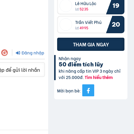
Lê Hữu Lộc
19
5235
Trần Viết Phú
20
4995
THAM GIA NGAY
Đăng nhập
Nhận ngay
50 điểm tích lũy
p để gửi lời nhắn
khi nâng cấp tin VIP 3 ngày chỉ
với 25.000đ.
Tìm hiểu thêm
Mời bạn bè: