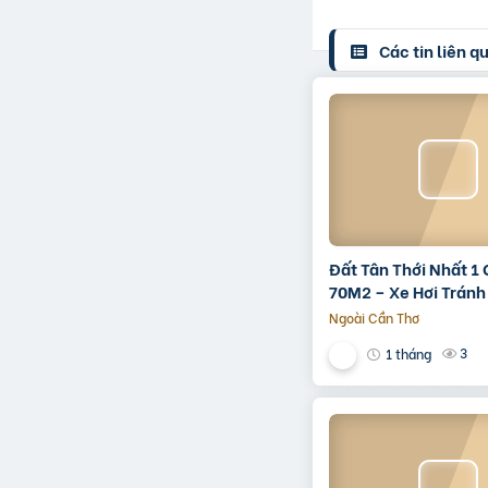
Các tin liên q
Đất Tân Thới Nhất 1
70M2 – Xe Hơi Tránh 
– Shr
Ngoài Cần Thơ
3
1 tháng