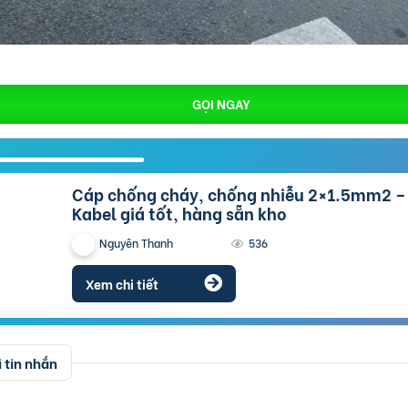
GỌI NGAY
Cáp chống cháy, chống nhiễu 2×1.5mm2 – Cáp Altek
Kabel giá tốt, hàng sẵn kho
Nguyên Thanh
536
Xem chi tiết
 tin nhắn