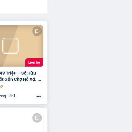
Liên hệ
49 Triệu – Sở Hữu
ất Gần Chợ Hồ Xá, Cơ
 Giá Rẻ Hiếm Có!
hơ
:
1
háng