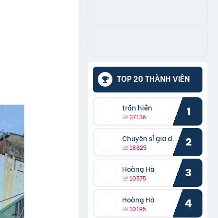
TOP 20 THÀNH VIÊN
trần hiền
1
37136
Chuyên sỉ gia dụng
2
18825
Hoàng Hà
3
10575
Hoàng Hà
4
10195