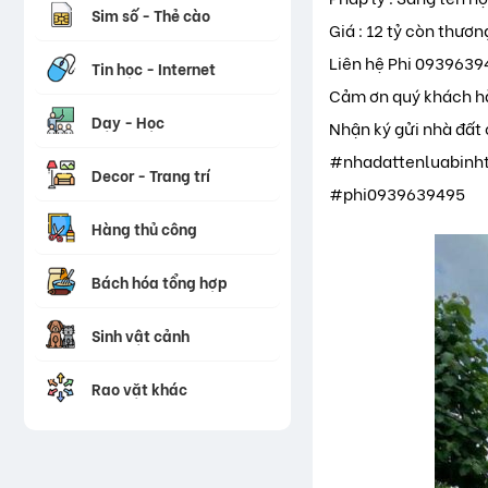
Sim số - Thẻ cào
Giá : 12 tỷ còn thươn
Liên hệ Phi 09396394
Tin học - Internet
Cảm ơn quý khách hà
Dạy - Học
Nhận ký gửi nhà đất 
#nhadattenluabinh
Decor - Trang trí
#phi0939639495
Hàng thủ công
Bách hóa tổng hợp
Sinh vật cảnh
Rao vặt khác