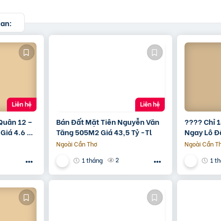
uan:
Liên hệ
Liên hệ
 Quân 12 –
Bán Đất Mặt Tiên Nguyễn Văn
???? Chỉ 1
Giá 4.6 Tỷ
Tăng 505M2 Giá 43,5 Tỷ -Tl
Ngay Lô Đ
Hội Đầu Tư
Ngoài Cần Thơ
Ngoài Cần T
???? Vị trí
2
1 tháng
1 t