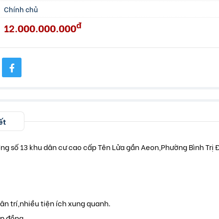
Chính chủ
đ
12.000.000.000
ết
ờng số 13 khu dân cư cao cấp Tên Lửa gần Aeon,Phường Bình Trị
ân trí,nhiều tiện ích xung quanh.
ợp đồng.