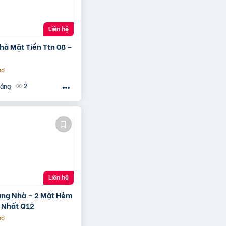
Liên hệ
hà Mặt Tiền Ttn 08 –
hơ
2
háng
Liên hệ
ặng Nhà – 2 Mặt Hẻm
i Nhất Q12
hơ