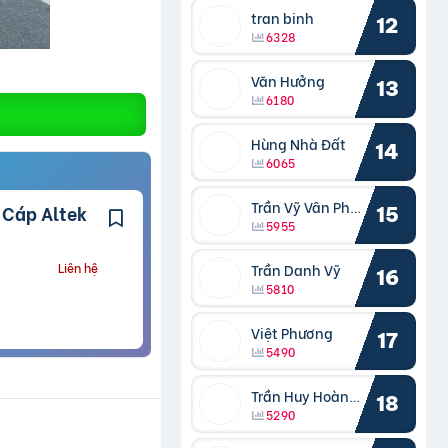
tran binh
12
6328
Văn Hưởng
13
6180
Hùng Nhà Đất
14
6065
Trần Vỹ Vân Phong
15
5955
Trần Danh Vỹ
Liên hệ
16
5810
Việt Phương
17
5490
Trần Huy Hoàng Bắc
18
5290