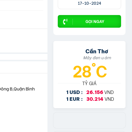
17-10-2024
GỌI NGAY
Cần Thơ
Mây đen u ám
28°C
TỶ GIÁ
 Đông B,Quận Bình
VND
1 USD :
26.156
VND
1 EUR :
30.214