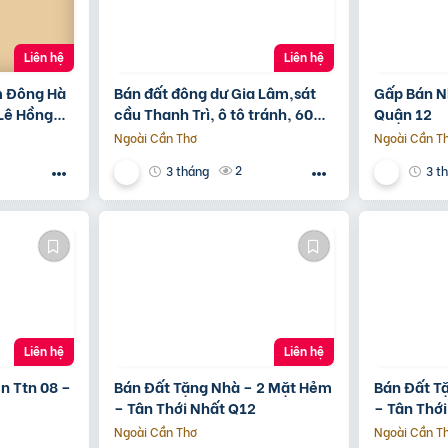
Liên hệ
Liên hệ
m Đông Hà
Bán đất đông dư Gia Lâm,sát
Gấp Bán N
 Lê Hồng
cầu Thanh Trì, ô tô tránh, 60m,
Quận 12
5Xx ????
MT4m, 7 tỷ
Ngoài Cần Thơ
Ngoài Cần T
2
3 tháng
3 t
Liên hệ
Liên hệ
n Ttn 08 –
Bán Đất Tặng Nhà – 2 Mặt Hẻm
Bán Đất T
– Tân Thới Nhất Q12
– Tân Thớ
Ngoài Cần Thơ
Ngoài Cần T