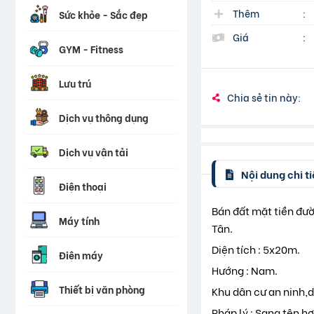
Thêm
:
Sức khỏe - Sắc đẹp
Giá
:
GYM - Fitness
Lưu trú
Chia sẻ tin này:
Dịch vụ thông dụng
Dịch vụ vận tải
Nội dung chi ti
Điện thoại
Bán đất mặt tiền đư
Máy tính
Tân.
Diện tích : 5x20m.
Điện máy
Hướng : Nam.
Thiết bị văn phòng
Khu dân cư an ninh,d
Pháp lý : Sang tên h