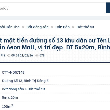
oài Cần Thơ
Bất động sản
Cần Bán
Đất thổ cư
n Aeon Mall, vị trí đẹp, DT 5x20m, Bình
 Phi
09:58 21/02/26
678
CTT-ND57148
Đường Số 13, Bình Trị Đông B
Bất động sản
>
Đất thổ cư
5m x 20m
2
100m