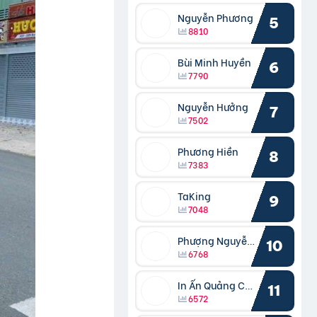
Nguyễn Phương
5
8810
Bùi Minh Huyền
6
7790
Nguyễn Hưởng
7
7502
Phương Hiền
8
7383
TaKing
9
7048
Phượng Nguyễn Phượng
10
6768
In Ấn Quảng Cáo Cần Thơ
11
6572