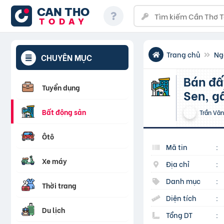
CAN THO
TODAY
Trang chủ
Ng
CHUYÊN MỤC
Bán đất mặt tiền đường số 13 khu dân cư Tên Lửa,Ao
Tuyển dụng
Sen, gầ
Bất động sản
Trần Văn
Ôtô
Mã tin
:
Xe máy
Địa chỉ
:
Danh mục
:
Thời trang
Diện tích
:
Du lịch
Tổng DT
: