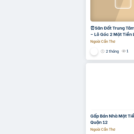
⏰️Săn Đất Trung Tâ
– Lô Góc 2 Mặt Tiền
Phong, Giá Chỉ 1 Tỷ 
Ngoài Cần Thơ
1
2 tháng
Gấp Bán Nhà Mặt Tiề
Quận 12
Ngoài Cần Thơ