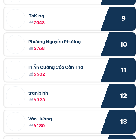
TaKing
9
7048
Phượng Nguyễn Phượng
10
6768
In Ấn Quảng Cáo Cần Thơ
11
6582
tran binh
12
6328
Văn Hưởng
13
6180