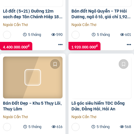
Lô đất (5×21) Đường 12m
Bán đất Ngô Quyền – TP Hải
sạch đẹp Tân Chánh Hiệp 18,
Dương, ngõ ô tô, giá chỉ 1,92
Quận 12, giá rẻ 4.4 tỷ
tỷ cực tiềm năng
Ngoài Cần Thơ
Ngoài Cần Thơ
5 tháng
590
5 tháng
601
đ
đ
4.400.000.000
1.920.000.000
Bán Đất Đẹp – Khu 5 Thụy Lôi,
Lô góc siêu hiếm TĐC Đồng
Thụy Lâm
Dứa, Đằng Hải, Hải An
Ngoài Cần Thơ
Ngoài Cần Thơ
5 tháng
616
5 tháng
568