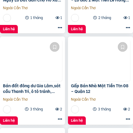
Cơ Hội Đầu Tư Giá Rẻ Hiếm
Phong, Giá Chỉ 1 Tỷ 5Xx ????
Ngoài Cần Thơ
Ngoài Cần Thơ
Có! ???? Vị trí:
1 tháng
1
2 tháng
1
Liên hệ
Liên hệ
Bán đất đông dư Gia Lâm,sát
Gấp Bán Nhà Mặt Tiền Ttn 08
cầu Thanh Trì, ô tô tránh,
– Quận 12
60m, MT4m, 7 tỷ
Ngoài Cần Thơ
Ngoài Cần Thơ
3 tháng
2
3 tháng
2
Liên hệ
Liên hệ