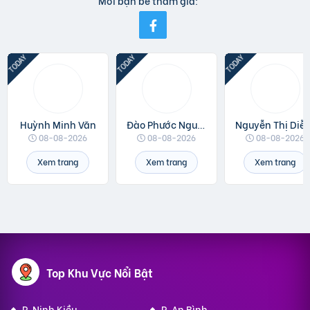
Mời bạn bè tham gia:
Huỳnh Minh Văn
Đào Phước Nguyên
Nguyễn Thị 
08-08-2026
08-08-2026
08-08-2026
Xem trang
Xem trang
Xem trang
Top Khu Vực Nổi Bật
P. Ninh Kiều
P. An Bình