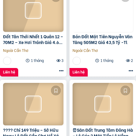
Đất Tân Thới Nhất 1 Quân 12 –
Bán Đất Mặt Tiên Nguyễn Văn
70M2 – Xe Hơi Tránh Giá 4.6
Tăng 505M2 Giá 43,5 Tỷ -Tl
Tỷ – Shr
Ngoài Cần Thơ
Ngoài Cần Thơ
1 tháng
3
1 tháng
2
Liên hệ
Liên hệ
???? Chỉ 149 Triệu – Sở Hữu
⏰️Săn Đất Trung Tâm Đông Hà
Ngay Lô Đất Gần Chợ Hồ Xá,
– Lô Góc 2 Mặt Tiền Lê Hồng