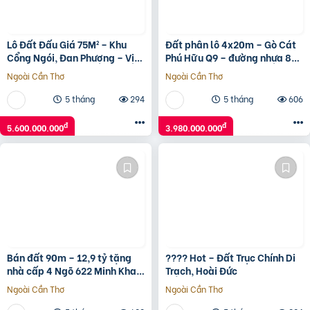
Lô Đất Đấu Giá 75M² – Khu
Đất phân lô 4x20m – Gò Cát
Cổng Ngói, Đan Phượng – Vị
Phú Hữu Q9 – đường nhựa 8m
Trí Siêu Đẹp, Giá Tốt!
có vỉa hè – giá 3,98 tỷ
Ngoài Cần Thơ
Ngoài Cần Thơ
5 tháng
294
5 tháng
606
đ
đ
5.600.000.000
3.980.000.000
Bán đất 90m – 12,9 tỷ tặng
???? Hot – Đất Trục Chính Di
nhà cấp 4 Ngõ 622 Minh Khai
Trạch, Hoài Đức
to như Phố ô tô vào nhà.
Ngoài Cần Thơ
Ngoài Cần Thơ