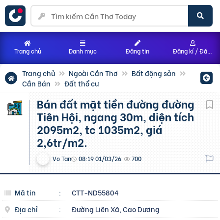
Trang chủ
Danh mục
Đăng tin
Đăng kí / Đăng nhập
Trang chủ
Ngoài Cần Thơ
Bất động sản
Cần Bán
Đất thổ cư
Bán đất mặt tiền đường đường
Tiên Hội, ngang 30m, diện tích
2095m2, tc 1035m2, giá
2,6tr/m2.
Vo Tan
08:19 01/03/26
700
Mã tin
:
CTT-ND55804
Địa chỉ
:
Đường Liên Xã, Cao Dương