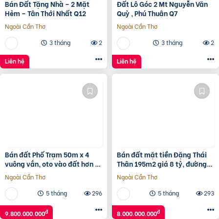
Bán Đất Tặng Nhà – 2 Mặt
Đất Lô Góc 2 Mt Nguyễn Văn
Hẻm – Tân Thới Nhất Q12
Quỳ , Phú Thuận Q7
Ngoài Cần Thơ
Ngoài Cần Thơ
3 tháng
2
3 tháng
2
Liên hệ
Liên hệ
Bán đất Phố Trạm 50m x 4
Bán đất mặt tiền Đặng Thái
vuông vắn, oto vào đất hơn 9
Thân 195m2 giá 8 tỷ, đường
tỷ TL. LH 0936123469
7m5, sổ sẵn chính chủ
Ngoài Cần Thơ
Ngoài Cần Thơ
5 tháng
296
5 tháng
293
đ
đ
9.800.000.000
8.000.000.000