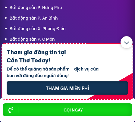
Bất động sản P. Hưng Phú
Bất động sản P. An Bình
Bất động sản X. Phong Điền
Bất động sản P. Ô Môn
Tham gia đăng tin tại
Dịch vụ
Hỗ trợ
Cần Thơ Today
!
thông dụng
khách hàng
Để có thể quảng bá sản phẩm - dịch vụ của
bạn với đông đảo người dùng!
Cho thuê xe ôtô
Giới thiệu
THAM GIA MIỄN PHÍ
Cho thuê phòng trọ
Thông báo
Xe tải chở thuê
Bảng giá dịch vụ
GỌI NGAY
Homestay
Blog
Hải sản tươi sống
Hướng dẫn sử dụng