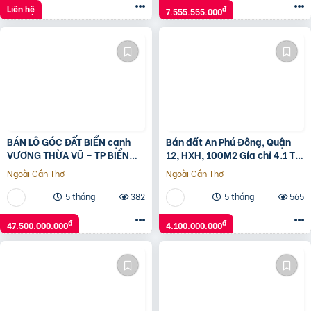
Liên hệ
đ
7.555.555.000
BÁN LÔ GÓC ĐẤT BIỂN cạnh
Bán đất An Phú Đông, Quận
VƯƠNG THỪA VŨ – TP BIỂN
12, HXH, 100M2 Gía chỉ 4.1 Tỷ
MIAMI CHÂU Á
TL
Ngoài Cần Thơ
Ngoài Cần Thơ
5 tháng
382
5 tháng
565
đ
đ
47.500.000.000
4.100.000.000