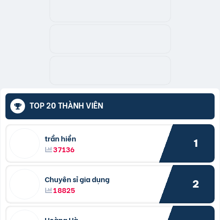
TOP 20 THÀNH VIÊN
trần hiền
1
37136
Chuyên sỉ gia dụng
2
18825
Hoàng Hà