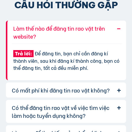
CÂU HỎI THƯỜNG GẶP
Làm thế nào để đăng tin rao vặt trên
website?
Để đăng tin, bạn chỉ cần đăng kí
Trả lời:
thành viên, sau khi đăng kí thành công, bạn có
thể đăng tin, tất cả đều miễn phí.
Có mất phí khi đăng tin rao vặt không?
Có thể đăng tin rao vặt về việc tìm việc
Chúng tôi cung cấp gói đăng tin miễn
Trả lời:
phí cơ bản cho tất cả người dùng. Tuy nhiên, để
làm hoặc tuyển dụng không?
tăng hiệu quả quảng cáo và được ưu tiên hiển
thị, bạn có thể lựa chọn các gói dịch vụ nâng