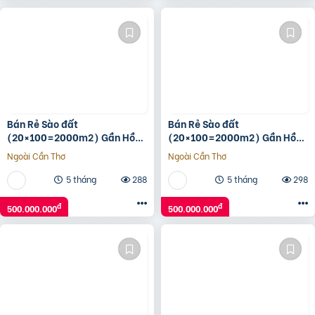
Bán Rẻ Sào đất
Bán Rẻ Sào đất
(20×100=2000m2) Gần Hồ
(20×100=2000m2) Gần Hồ
Du Lịch Thanh An, Dân Cư
Du Lịch Thanh An, Dân Cư
Ngoài Cần Thơ
Ngoài Cần Thơ
đông, Thuận Tiện Buôn Bán,
đông, Thuận Tiện Buôn Bán,
500tr
500tr
5 tháng
288
5 tháng
298
đ
đ
500.000.000
500.000.000