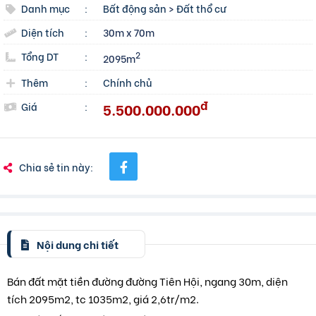
Danh mục
:
Bất động sản
>
Đất thổ cư
Diện tích
:
30m x 70m
Tổng DT
:
2
2095m
Thêm
:
Chính chủ
đ
5.500.000.000
Giá
:
Chia sẻ tin này:
Nội dung chi tiết
Bán đất mặt tiền đường đường Tiên Hội, ngang 30m, diện
tích 2095m2, tc 1035m2, giá 2,6tr/m2.