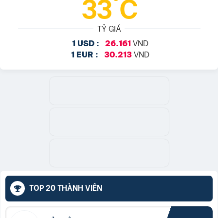
33°C
TỶ GIÁ
VND
1 USD :
26.161
VND
1 EUR :
30.213
TOP 20 THÀNH VIÊN