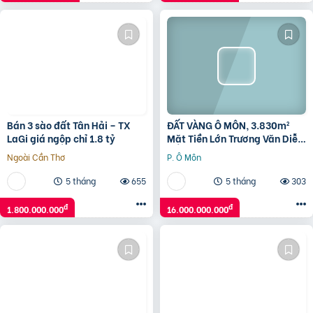
Bán 3 sào đất Tân Hải – TX
ĐẤT VÀNG Ô MÔN, 3.830m²
LaGi giá ngộp chỉ 1.8 tỷ
Mặt Tiền Lớn Trương Văn Diễn
– Phù hợp Xây Xưởng, kho
Ngoài Cần Thơ
P. Ô Môn
5 tháng
655
5 tháng
303
đ
đ
1.800.000.000
16.000.000.000