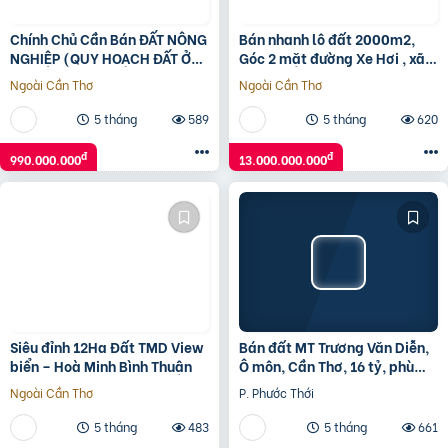
Chính Chủ Cần Bán ĐẤT NÔNG
Bán nhanh lô đất 2000m2,
NGHIỆP (QUY HOẠCH ĐẤT Ở)
Góc 2 mặt đường Xe Hơi , xã
Tại Xã Long Sơn, TP Vũng Tàu,
Bình Chánh, huyện Bình
Ngoài Cần Thơ
Ngoài Cần Thơ
Bà Rịa – Vũng Tàu.
Chánh
5 tháng
589
5 tháng
620
đ
đ
990.000.000
13.000.000.000
Siêu đỉnh 12Ha Đất TMD View
Bán đất MT Trương Văn Diễn,
biển – Hoà Minh Bình Thuận
Ô môn, Cần Thơ, 16 tỷ, phù
hợp làm kho bãi
Ngoài Cần Thơ
P. Phước Thới
5 tháng
483
5 tháng
661