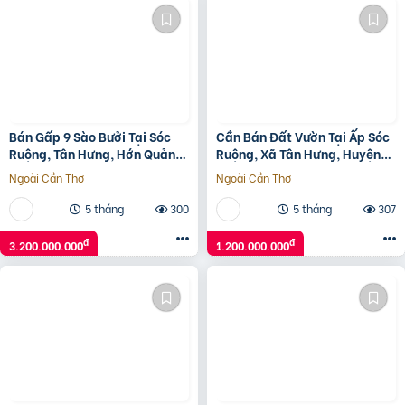
Bán Gấp 9 Sào Bưởi Tại Sóc
Cần Bán Đất Vườn Tại Ấp Sóc
Ruộng, Tân Hưng, Hớn Quản-
Ruộng, Xã Tân Hưng, Huyện
Bình Phước
Hớn Quản, Bình Phước
Ngoài Cần Thơ
Ngoài Cần Thơ
5 tháng
300
5 tháng
307
đ
đ
3.200.000.000
1.200.000.000