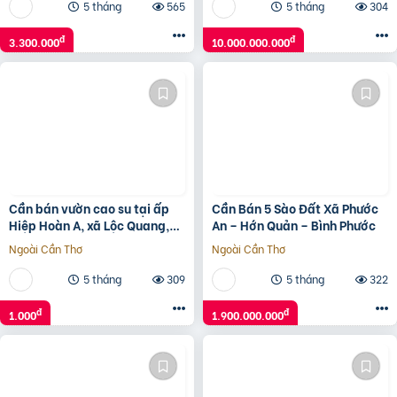
5 tháng
565
5 tháng
304
đ
đ
3.300.000
10.000.000.000
Cần bán vườn cao su tại ấp
Cần Bán 5 Sào Đất Xã Phước
Hiệp Hoàn A, xã Lộc Quang,
An – Hớn Quản – Bình Phước
huyện Lộc Ninh- .Tỉnh Bình
Ngoài Cần Thơ
Ngoài Cần Thơ
Phước
5 tháng
309
5 tháng
322
đ
đ
1.000
1.900.000.000