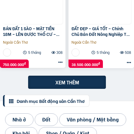
BÁN ĐẤT 1 SÀO – MẶT TIỀN
ĐẤT ĐẸP – GIÁ TỐT – Chính
18M – LÊN ĐƯỢC THỔ CƯ –
Chủ Bán Đất Nông Nghiệp Tại
VIEW HỒ An Khương
Xã Long Thới, Nhà Bè, Tp Hồ
Ngoài Cần Thơ
Ngoài Cần Thơ
Chí Minh
5 tháng
308
5 tháng
508
đ
đ
750.000.000
38.500.000.000
XEM THÊM
Danh mục Bất động sản Cần Thơ
Nhà ở
Đất
Văn phòng / Mặt bằng
Kho bãi
Shop / Quán / Kiot