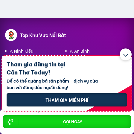
Top Khu Vực Nổi Bật
P. Ninh Kiều
P. An Bình
P. Bình Thủy
P. Cái Răng
Tham gia đăng tin tại
P. Tân An
X. Thới Lai
Cần Thơ Today
!
Để có thể quảng bá sản phẩm - dịch vụ của
P. Cái Khế
X. Vĩnh Thạnh
bạn với đông đảo người dùng!
P. Hưng Phú
P. Ô Môn
THAM GIA MIỄN PHÍ
Top 10 Khu Vực Bất động sản
GỌI NGAY
Bất động sản P. Ninh Kiều