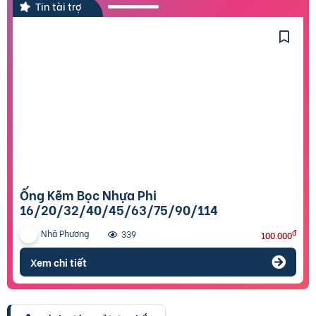
Tin tài trợ
Ống Kẽm Bọc Nhựa Phi
16/20/32/40/45/63/75/90/114
Nhã Phương
đ
339
100.000
Xem chi tiết