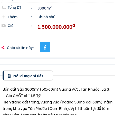
Tổng DT
:
2
3000m
Thêm
:
Chính chủ
đ
1.500.000.000
Giá
:
Chia sẻ tin này:
Nội dung chi tiết
Bán đất Sào 3000m² (50x60m) Vuông Vức, Tân Phước, La Gi
– Giá CHỐT chỉ 1.5 Tỷ!
Hiện trạng đất trống, vuông vức (ngang 50m x dài 60m), nằm
trong khu vực Tân Phước (Cam Bình). Vị trí thuận lợi để làm
nhà vườn, farmstay hoặc đầu tư phân sào.