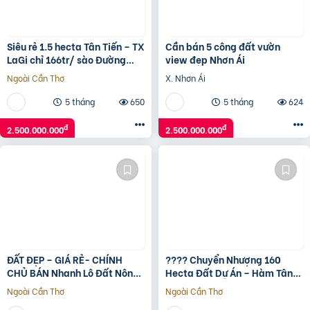
Siêu rẻ 1.5 hecta Tân Tiến – TX
Cần bán 5 công đất vườn
LaGi chỉ 166tr/ sào Đường
view đẹp Nhơn Ái
bao quanh
Ngoài Cần Thơ
X. Nhơn Ái
5 tháng
650
5 tháng
624
đ
đ
2.500.000.000
2.500.000.000
ĐẤT ĐẸP – GIÁ RẺ- CHÍNH
???? Chuyển Nhượng 160
CHỦ BÁN Nhanh Lô Đất Nông
Hecta Đất Dự Án – Hàm Tân,
Nghiệp tại SONG PHƯƠNG,
Bình Thuận ????
Ngoài Cần Thơ
Ngoài Cần Thơ
HOÀI ĐỨC, HÀ NỘI