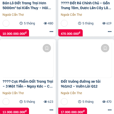
Bán Lô Đất Trang Trại Hơn
???? Đất Rẻ Chính Chủ – Gần
5000m² tại Kiến Thụy – Hải
Trung Tâm, Được Lên Cây Lâu
Phòng
Năm, Giá Chỉ 470tr!
Ngoài Cần Thơ
Ngoài Cần Thơ
5 tháng
480
5 tháng
619
đ
đ
10.000.000.000
470.000.000
???? Cực Phẩm Đất Trang Trại
Đất Vuông đường xe tải
– 3 Mặt Tiền – Ngay Kdc – Chỉ
961m2 – Vườn Lài Q12
690Tr/Ha
Ngoài Cần Thơ
Ngoài Cần Thơ
5 tháng
623
5 tháng
470
đ
đ
13.000.000.000
17.000.000.000