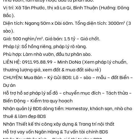
Vị trí: Xã Tân Phước, thị xã La Gi, Bình Thuận (Hướng: Đông
Bắc).
Diện tích: Ngang 50m x Dài 60m. Tổng diện tích: 3000m² (3
sào).
Giá: 500 nghìn/m². Giá bán: 1.5 tỷ – Giá chốt.
Pháp lý: Sổ hồng riêng, pháp lý rõ ràng.
Phù hợp: Làm nhà vườn, đầu tư phân sào.
LIÊN HỆ: 0911.95.88.99 – Minh DoNa (Xem pháp lý chuẩn,
thương lượng giá, xem đất & mua đất siêu rẻ)
CHUYÊN: Mua Bán – Ký Gửi BDS: Lô – sào – mẫu – đất Biển –
Dự án
Hỗ trợ hồ sơ pháp lý sổ đỏ – chuyển mục đích – Tách thửa –
Biến Động – Kiểm tra quy hoạch
Nhận quản lý BDS dòng tiền: Homestay, khách sạn, nhà cho
thuê & làm đẹp BDS
Nhận Thiết kế thi công xây dựng & Trang trí nội thất
Hỗ trợ vay vốn Ngân Hàng & Tư vấn tài chính BDS
Nhận Tour Phân tích – Định giá thị trường BDS