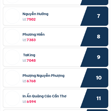
Nguyễn Hưởng
7
7502
Phương Hiền
8
7383
TaKing
9
7048
Phượng Nguyễn Phượng
10
6768
In Ấn Quảng Cáo Cần Thơ
11
6594