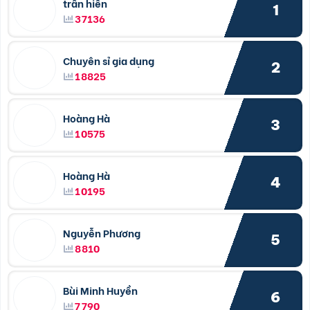
trần hiền
1
37136
Chuyên sỉ gia dụng
2
18825
Hoàng Hà
3
10575
Hoàng Hà
4
10195
Nguyễn Phương
5
8810
Bùi Minh Huyền
6
7790