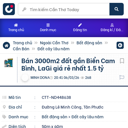
Trang chủ
Danh mục
Đăng tin
Đăng kí / Đăng nhập
Trang chủ
Ngoài Cần Thơ
Bất động sản
Cần Bán
Đất cây lâu năm
Bán 3000m2 đất gần Biển Cam
Bình, LaGi giá rẻ nhất 1.5 tỷ
MINH DONA
20:41 06/03/26
268
Mã tin
:
CTT-ND448638
Địa chỉ
:
Đường Lê Minh Công, Tân Phước
Danh mục
:
Bất động sản
>
Đất cây lâu năm
Diện tích
:
50m x 60m