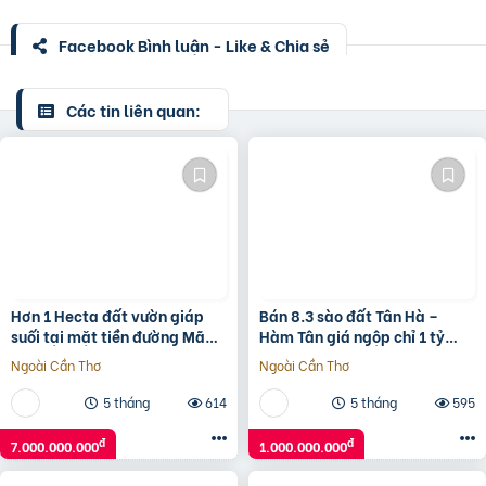
Facebook Bình luận - Like & Chia sẻ
Các tin liên quan:
Hơn 1 Hecta đất vườn giáp
Bán 8.3 sào đất Tân Hà –
suối tại mặt tiền đường Mã
Hàm Tân giá ngộp chỉ 1 tỷ
Vôi giá 700 triệu / sào
gần KDC
Ngoài Cần Thơ
Ngoài Cần Thơ
5 tháng
614
5 tháng
595
đ
đ
7.000.000.000
1.000.000.000