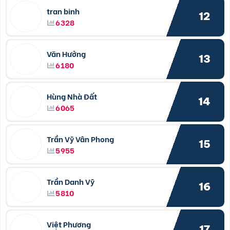
tran binh
12
6328
Văn Hưởng
13
6180
Hùng Nhà Đất
14
6065
Trần Vỹ Vân Phong
15
5955
Trần Danh Vỹ
16
5810
Việt Phương
17