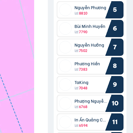
Nguyễn Phương
5
8810
Bùi Minh Huyền
6
7790
Nguyễn Hưởng
7
7502
Phương Hiền
8
7383
TaKing
9
7048
Phượng Nguyễn Phượng
10
6768
In Ấn Quảng Cáo Cần Thơ
11
6594