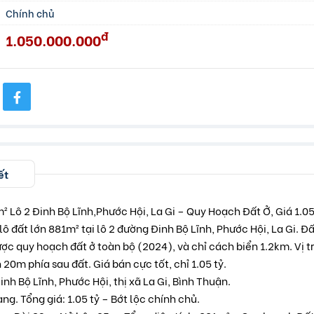
Chính chủ
đ
1.050.000.000
ết
 Lô 2 Đinh Bộ Lĩnh,Phước Hội, La Gi – Quy Hoạch Đất Ở, Giá 1.05
 đất lớn 881m² tại lô 2 đường Đinh Bộ Lĩnh, Phước Hội, La Gi. Đấ
c quy hoạch đất ở toàn bộ (2024), và chỉ cách biển 1.2km. Vị tr
20m phía sau đất. Giá bán cực tốt, chỉ 1.05 tỷ.
inh Bộ Lĩnh, Phước Hội, thị xã La Gi, Bình Thuận.
ng. Tổng giá: 1.05 tỷ – Bớt lộc chính chủ.