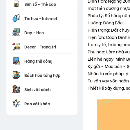
Diện tích: Ngang 20m
Sim số - Thẻ cào
mặt tiền đường nhựa k
Pháp lý: Sổ hồng riê
Tin học - Internet
Hướng: Đông Bắc.
Hiện trạng: Đất chu
Dạy - Học
Tiện ích: Cách Đinh 
trạm y tế, trường học
Decor - Trang trí
Phù hợp: Làm nhà vườ
Liên hệ ngay: Minh 
Hàng thủ công
Ký gửi – Mua bán – 
Nhận tư vấn pháp lý:
Bách hóa tổng hợp
Tư vấn vay vốn ngân 
Thiết kế xây dựng, 
Sinh vật cảnh
Rao vặt khác