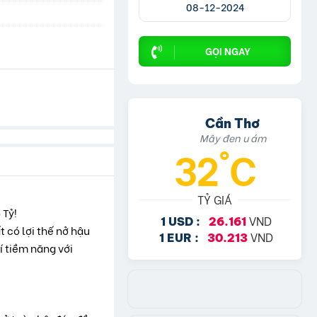
08-12-2024
GỌI NGAY
Cần Thơ
Mây đen u ám
32°C
TỶ GIÁ
 Tỷ!
VND
1 USD :
26.161
t có lợi thế nở hậu
VND
1 EUR :
30.213
í tiềm năng với