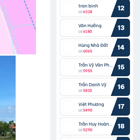
tran binh
12
6328
Văn Hưởng
13
6180
Hùng Nhà Đất
14
6065
Trần Vỹ Vân Phong
15
5955
Trần Danh Vỹ
16
5810
Việt Phương
17
5490
Trần Huy Hoàng Bắc
18
5290