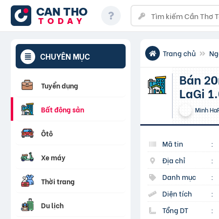
CAN THO
TODAY
Trang chủ
Ng
CHUYÊN MỤC
Bán 20m x 39m đất ODT Hẻm Đinh Bộ Lĩnh – Phước Hội –
Tuyển dụng
LaGi 1.
Bất động sản
Minh Ha
Ôtô
Mã tin
:
Xe máy
Địa chỉ
:
Danh mục
:
Thời trang
Diện tích
:
Du lịch
Tổng DT
: