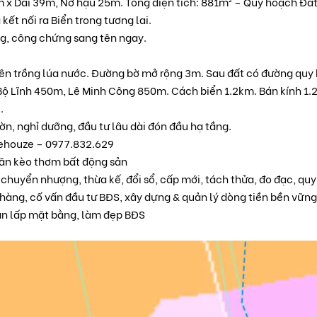
 x Dài 39m, Nở hậu 25m. Tổng diện tích: 881m² – Quy hoạch Đất
ết nối ra Biển trong tương lai.
ng, công chứng sang tên ngay.
yên trồng lúa nước. Đường bờ mở rộng 3m. Sau đất có đường quy
Bộ Lĩnh 450m, Lê Minh Công 850m. Cách biển 1.2km. Bán kính 1.
.
n, nghỉ dưỡng, đầu tư lâu dài đón đầu hạ tầng.
Behouze – 0977.832.629
Săn kèo thơm bất động sản
 chuyển nhượng, thừa kế, đổi sổ, cấp mới, tách thửa, đo đạc, qu
hàng, cố vấn đầu tư BĐS, xây dựng & quản lý dòng tiền bền vững
san lấp mặt bằng, làm đẹp BĐS