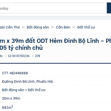
oài Cần Thơ
Bất động sản
Cần Bán
Đất thổ cư
05 tỷ chính chủ
Ro
12:45 07/03/26
278
CTT-ND448888
Đường Đinh Bộ Lĩnh, Phước Hội
Bất động sản
>
Đất thổ cư
20m x 39m
2
881m