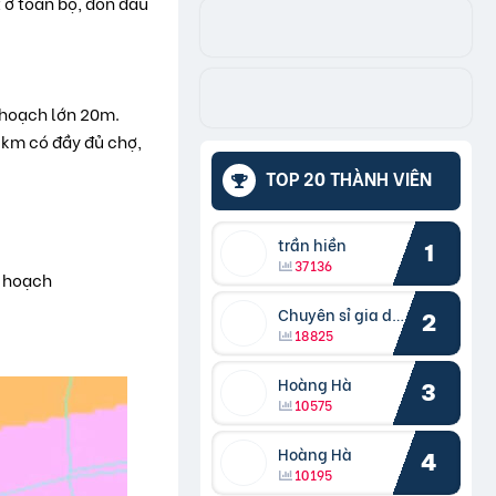
 ở toàn bộ, đón đầu
 hoạch lớn 20m.
2km có đầy đủ chợ,
TOP 20 THÀNH VIÊN
trần hiền
1
37136
y hoạch
Chuyên sỉ gia dụng
2
18825
Hoàng Hà
3
10575
Hoàng Hà
4
10195