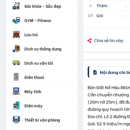
Thêm
:
Sức khỏe - Sắc đẹp
Giá
:
GYM - Fitness
Lưu trú
Chia sẻ tin này:
Dịch vụ thông dụng
Dịch vụ vận tải
Nội dung chi ti
Điện thoại
Bán Đất Nở Hậu 881m²
Máy tính
Cần chuyển nhượng lô
(20m nở 25m), đã đượ
Điện máy
đường quy hoạch lớn 
Địa chỉ: Lô 2 đường Đ
Thiết bị văn phòng
Giá: 52.5 triệu/m nga