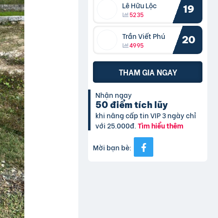
Lê Hữu Lộc
19
5235
Trần Viết Phú
20
4995
THAM GIA NGAY
Nhận ngay
50 điểm tích lũy
khi nâng cấp tin VIP 3 ngày chỉ
với 25.000đ.
Tìm hiểu thêm
Mời bạn bè: