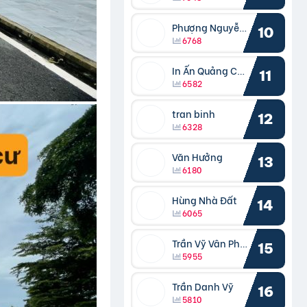
Phượng Nguyễn Phượng
10
6768
In Ấn Quảng Cáo Cần Thơ
11
6582
tran binh
12
6328
Văn Hưởng
13
6180
Hùng Nhà Đất
14
6065
Trần Vỹ Vân Phong
15
5955
Trần Danh Vỹ
16
5810