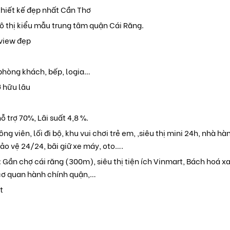
thiết kế đẹp nhất Cần Thơ
ô thị kiểu mẫu trung tâm quận Cái Răng.
view đẹp
 phòng khách, bếp, logia…
ở hữu lâu
ỗ trợ 70%, Lãi suất 4,8 %.
ông viên, lối đi bộ, khu vui chơi trẻ em, ,siêu thị mini 24h, nhà h
ảo vệ 24/24, bãi giữ xe máy, oto….
: Gần chợ cái răng (300m), siêu thị tiện ích Vinmart, Bách hoá x
cơ quan hành chính quận,…
t