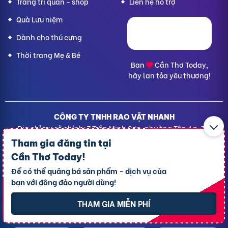
Trang trí quán - shop
Liên hệ hỗ trợ
Quà Lưu niệm
Dành cho thú cưng
Thời trang Mẹ & Bé
Bạn
Cần Thơ Today,
hãy lan tỏa yêu thương!
CÔNG TY TNHH RAO VẶT NHANH
Địa chỉ trụ sở chính: 7 Trần Minh Sơn, phường Tân An, TP.
Cần Thơ
Tham gia đăng tin tại
Giấy CNĐKDN: 1801717351 – Ngày cấp: 24/01/2022 - Cơ
Cần Thơ Today
!
quan cấp: Phòng Đăng ký kinh doanh – Sở kế hoạch và
Để có thể quảng bá sản phẩm - dịch vụ của
Đầu tư TP. Cần Thơ
bạn với đông đảo người dùng!
Liên hệ hỗ trợ
- Hotline:
09190.09290
Điều khoản
-
Quy chế hoạt động
THAM GIA MIỄN PHÍ
Chính sách giải quyết khiếu nại
Chính sách bảo mật thông tin