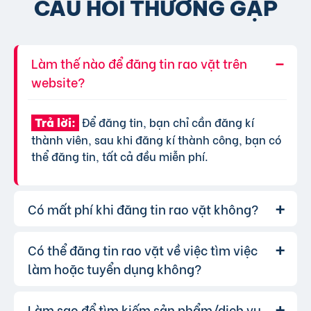
CÂU HỎI THƯỜNG GẶP
Làm thế nào để đăng tin rao vặt trên
website?
Để đăng tin, bạn chỉ cần đăng kí
Trả lời:
thành viên, sau khi đăng kí thành công, bạn có
thể đăng tin, tất cả đều miễn phí.
Có mất phí khi đăng tin rao vặt không?
Có thể đăng tin rao vặt về việc tìm việc
Chúng tôi cung cấp gói đăng tin miễn
Trả lời:
phí cơ bản cho tất cả người dùng. Tuy nhiên, để
làm hoặc tuyển dụng không?
tăng hiệu quả quảng cáo và được ưu tiên hiển
thị, bạn có thể lựa chọn các gói dịch vụ nâng
Làm sao để tìm kiếm sản phẩm/dịch vụ
Hoàn toàn có thể. Website của chúng
Trả lời: