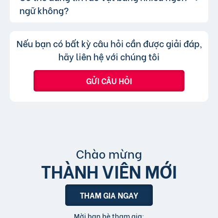
khả năng hiển thị.
bạn chỉ không thể chuyển tin đăng sang
thông qua lượt nhấp và truy cập trực tiếp, có
ngữ không?
chuyên mục khác mà cần đăng tin mới.
nghĩa là khi người dùng nhấp vào tin đăng dưới
hình thức xem nhanh hoặc truy cập trực tiếp
Không, trang web chỉ chấp nhận các
Trả lời:
Nếu bạn có bất kỳ câu hỏi cần được giải đáp,
bài đăng.
tin đăng sử dụng tiếng Việt có dấu.
hãy liên hệ với chúng tôi
GỬI CÂU HỎI
Chào mừng
THÀNH VIÊN MỚI
THAM GIA NGAY
Mời bạn bè tham gia: