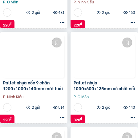
P. Ô Môn
P. Ninh Kiều
2 giờ
481
2 giờ
460
đ
đ
220
220
Pallet nhựa cốc 9 chân
Pallet nhựa
1200x1000x140mm mặt lưới
1000x600x135mm có chốt nối
P. Ninh Kiều
P. Ô Môn
2 giờ
514
2 giờ
440
đ
đ
220
320