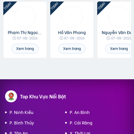
Phạm Thị Ngọc Linh
Hồ Văn Phong
Nguyễn 
07-08-2026
07-08-2026
07-08-2026
Xem trang
Xem trang
Xem trang
Top Khu Vực Nổi Bật
P. Ninh Kiều
P. An Bình
P. Bình Thủy
P. Cái Răng
P. Tân An
X. Thới Lai