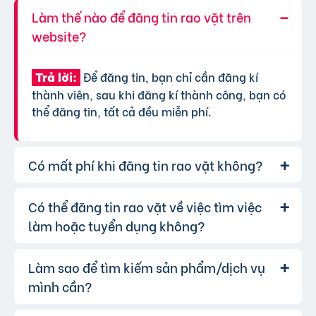
Làm thế nào để đăng tin rao vặt trên
website?
Để đăng tin, bạn chỉ cần đăng kí
Trả lời:
thành viên, sau khi đăng kí thành công, bạn có
thể đăng tin, tất cả đều miễn phí.
Có mất phí khi đăng tin rao vặt không?
Có thể đăng tin rao vặt về việc tìm việc
Chúng tôi cung cấp gói đăng tin miễn
Trả lời:
phí cơ bản cho tất cả người dùng. Tuy nhiên, để
làm hoặc tuyển dụng không?
tăng hiệu quả quảng cáo và được ưu tiên hiển
thị, bạn có thể lựa chọn các gói dịch vụ nâng
Làm sao để tìm kiếm sản phẩm/dịch vụ
Hoàn toàn có thể. Website của chúng
Trả lời:
cấp với chi phí hợp lý, xem thêm
phí dịch vụ tin
tôi hỗ trợ đăng tin tuyển dụng và tìm việc làm.
mình cần?
VIP
.
Bạn chỉ cần chọn đúng chuyên mục và điền đầy