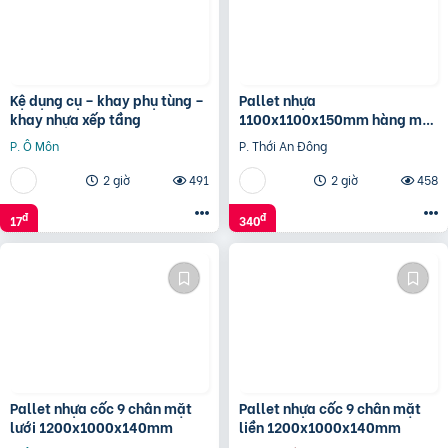
Kệ dụng cụ – khay phụ tùng –
Pallet nhựa
khay nhựa xếp tầng
1100x1100x150mm hàng mới
màu xanh dương và đen
P. Ô Môn
P. Thới An Đông
2 giờ
491
2 giờ
458
đ
đ
17
340
Pallet nhựa cốc 9 chân mặt
Pallet nhựa cốc 9 chân mặt
lưới 1200x1000x140mm
liền 1200x1000x140mm