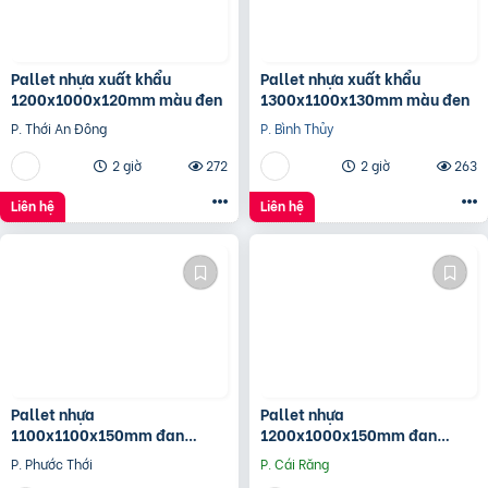
Pallet nhựa xuất khẩu
Pallet nhựa xuất khẩu
1200x1000x120mm màu đen
1300x1100x130mm màu đen
P. Thới An Đông
P. Bình Thủy
2 giờ
272
2 giờ
263
Liên hệ
Liên hệ
Pallet nhựa
Pallet nhựa
1100x1100x150mm đan
1200x1000x150mm đan
thanh màu xanh dương và
thanh màu xanh dương và
P. Phước Thới
P. Cái Răng
đen
đen