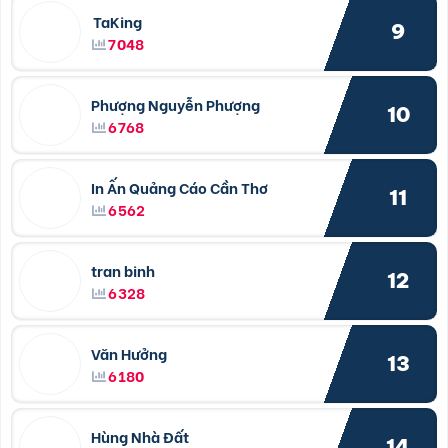
TaKing
9
7048
Phượng Nguyễn Phượng
10
6768
In Ấn Quảng Cáo Cần Thơ
11
6562
tran binh
12
6328
Văn Hưởng
13
6180
Hùng Nhà Đất
14