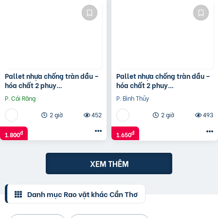
Pallet nhựa chống tràn dầu –
Pallet nhựa chống tràn dầu –
hóa chất 2 phuy
hóa chất 2 phuy
1300x680x300mm
1300x680x150mm
P. Cái Răng
P. Bình Thủy
2 giờ
452
2 giờ
493
đ
đ
1.800
1.650
XEM THÊM
Danh mục Rao vặt khác Cần Thơ