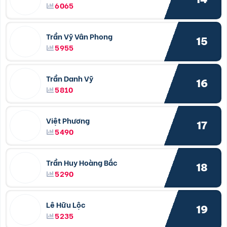
6065
Trần Vỹ Vân Phong
15
5955
Trần Danh Vỹ
16
5810
Việt Phương
17
5490
Trần Huy Hoàng Bắc
18
5290
Lê Hữu Lộc
19
5235