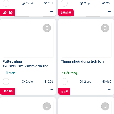
2 giờ
253
2 giờ
265
Liên hệ
Liên hệ
Pallet nhựa
Thùng nhựa dung tích lớn
1200x800x150mm đan thanh
màu xanh dương và đen
P. Ô Môn
P. Cái Răng
2 giờ
266
2 giờ
465
Liên hệ
đ
300