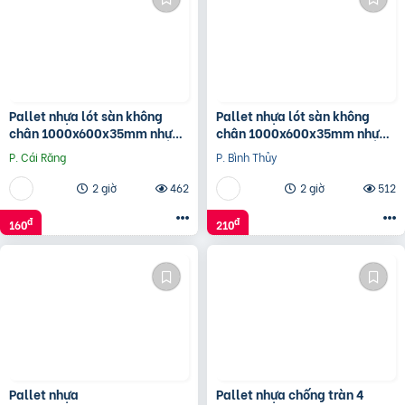
Pallet nhựa lót sàn không
Pallet nhựa lót sàn không
chân 1000x600x35mm nhựa
chân 1000x600x35mm nhựa
tái sinh
nguyên sinh
P. Cái Răng
P. Bình Thủy
2 giờ
462
2 giờ
512
đ
đ
160
210
Pallet nhựa
Pallet nhựa chống tràn 4