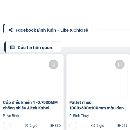
Facebook Bình luận - Like & Chia sẻ
Các tin liên quan:
Cáp điều khiển 4×0.75SQMM
Pallet nhựa
chống nhiễu Altek Kabel
1000x600x100mm màu đen –
thanh lý hàng tồn giá siêu rẻ
P. An Bình
P. Bình Thủy
2 giờ
330
2 giờ
271