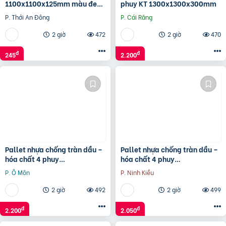
1100x1100x125mm màu đen
phuy KT 1300x1300x300mm
hàng mới
P. Thới An Đông
P. Cái Răng
2 giờ
472
2 giờ
470
đ
đ
245
2.200
Pallet nhựa chống tràn dầu –
Pallet nhựa chống tràn dầu –
hóa chất 4 phuy
hóa chất 4 phuy
1300x1300x300mm
1300x1300x150mm
P. Ô Môn
P. Ninh Kiều
2 giờ
492
2 giờ
499
đ
đ
2.200
2.050