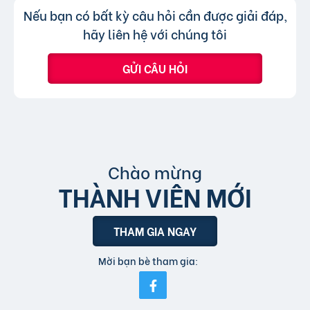
Không, trang web chỉ chấp nhận các
Trả lời:
Nếu bạn có bất kỳ câu hỏi cần được giải đáp,
bài đăng.
tin đăng sử dụng tiếng Việt có dấu.
hãy liên hệ với chúng tôi
GỬI CÂU HỎI
Chào mừng
THÀNH VIÊN MỚI
THAM GIA NGAY
Mời bạn bè tham gia: