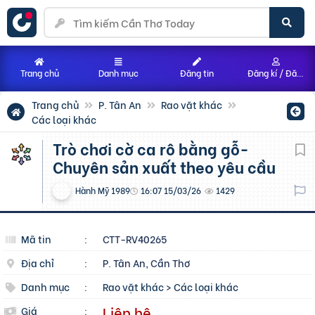
Trang chủ
Danh mục
Đăng tin
Đăng kí / Đăng nhập
Trang chủ
P. Tân An
Rao vặt khác
Các loại khác
Trò chơi cờ ca rô bằng gỗ-
Chuyên sản xuất theo yêu cầu
Hành Mỹ 1989
16:07 15/03/26
1429
Mã tin
:
CTT-RV40265
Địa chỉ
:
P. Tân An, Cần Thơ
Danh mục
:
Rao vặt khác
>
Các loại khác
Liên hệ
Giá
: