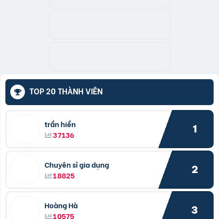
TOP 20 THÀNH VIÊN
trần hiền
1
37136
Chuyên sỉ gia dụng
2
18825
Hoàng Hà
3
10575