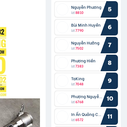
Nguyễn Phương
5
8810
Bùi Minh Huyền
6
7790
Nguyễn Hưởng
7
7502
Phương Hiền
8
7383
TaKing
9
7048
Phượng Nguyễn Phượng
10
6768
In Ấn Quảng Cáo Cần Thơ
11
6572