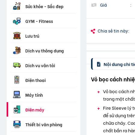
Giá
:
Sức khỏe - Sắc đẹp
GYM - Fitness
Chia sẻ tin này:
Lưu trú
Dịch vụ thông dụng
Nội dung chi ti
Dịch vụ vận tải
Vỏ bọc cách nhiệt
Điện thoại
Vỏ bọc cách nh
Máy tính
trong một chất
Fire Sleeve lý
Điện máy
để sử dụng trê
chữa cháy. Cao 
Thiết bị văn phòng
chất bắn ra hàn