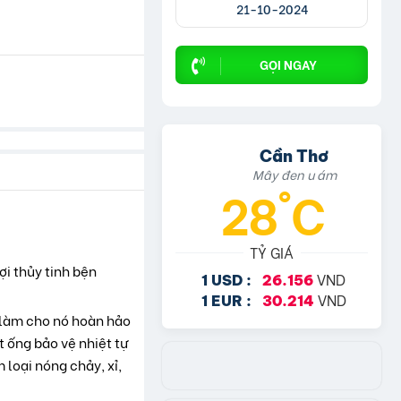
21-10-2024
GỌI NGAY
Cần Thơ
Mây đen u ám
28°C
TỶ GIÁ
ợi thủy tinh bện
VND
1 USD :
26.156
VND
1 EUR :
30.214
y làm cho nó hoàn hảo
 ống bảo vệ nhiệt tự
 loại nóng chảy, xỉ,