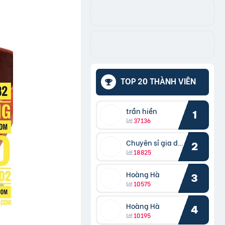
TOP 20 THÀNH VIÊN
trần hiền
1
37136
Chuyên sỉ gia dụng
2
18825
Hoàng Hà
3
10575
Hoàng Hà
4
10195