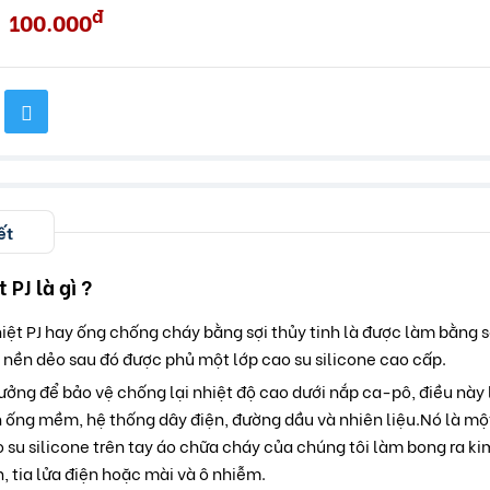
đ
100.000
ết
 PJ là gì ?
iệt PJ hay ống chống cháy bằng sợi thủy tinh là được làm bằng s
 nền dẻo sau đó được phủ một lớp cao su silicone cao cấp.
 tưởng để bảo vệ chống lại nhiệt độ cao dưới nắp ca-pô, điều nà
n ống mềm, hệ thống dây điện, đường dầu và nhiên liệu.Nó là một
su silicone trên tay áo chữa cháy của chúng tôi làm bong ra kim
, tia lửa điện hoặc mài và ô nhiễm.