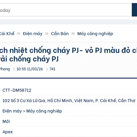
 Cái Khế
Điện máy
Cần Bán
Máy công nghiệp
ải chống cháy PJ
Phong
10:55 11/03/26
741
CTT-DM58712
102 Số 3 Cư Xá Lữ Gia, Hồ Chí Minh, Việt Nam, P. Cái Khế, Cần Thơ
Điện máy
>
Máy công nghiệp
Mới
Apex