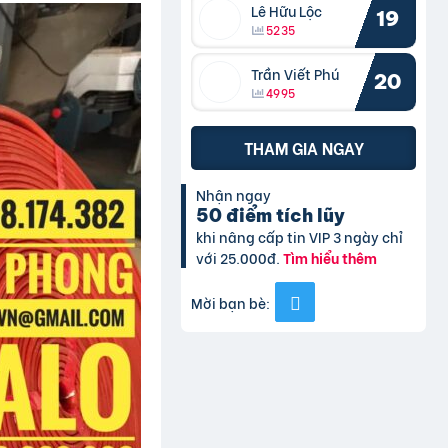
Lê Hữu Lộc
19
5235
Trần Viết Phú
20
4995
THAM GIA NGAY
Nhận ngay
50 điểm tích lũy
khi nâng cấp tin VIP 3 ngày chỉ
với 25.000đ.
Tìm hiểu thêm
Mời bạn bè: