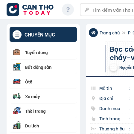
CAN THO
TODAY
Trang chủ
P.
CHUYÊN MỤC
bọc cách nhiệt chống cháy PJ- vỏ PJ màu đỏ chống
Tuyển dụng
cháy-v
Bất động sản
Nguyễn 
Ôtô
Mã tin
:
Xe máy
Địa chỉ
:
Danh mục
:
Thời trang
Tình trạng
:
Du lịch
Thương hiệu
: