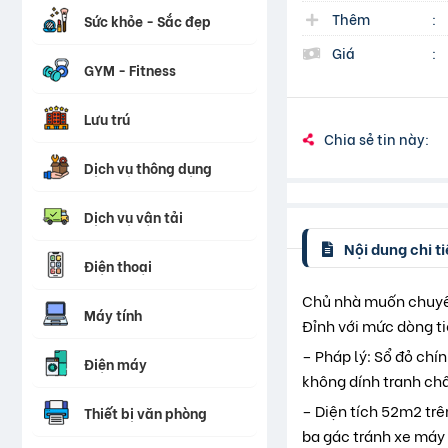
Thêm
:
Sức khỏe - Sắc đẹp
Giá
:
GYM - Fitness
Lưu trú
Chia sẻ tin này:
Dịch vụ thông dụng
Dịch vụ vận tải
Nội dung chi ti
Điện thoại
Chủ nhà muốn chuyển
Máy tính
Đỉnh với mức dòng t
– Pháp lý: Sổ đỏ ch
Điện máy
không dính tranh ch
– Diện tích 52m2 trê
Thiết bị văn phòng
ba gác tránh xe máy 