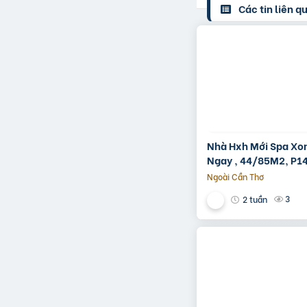
Các tin liên q
Nhà Hxh Mới Spa Xo
Ngay , 44/85M2, P14
Giá 4.X Tỷ
Ngoài Cần Thơ
3
2 tuần