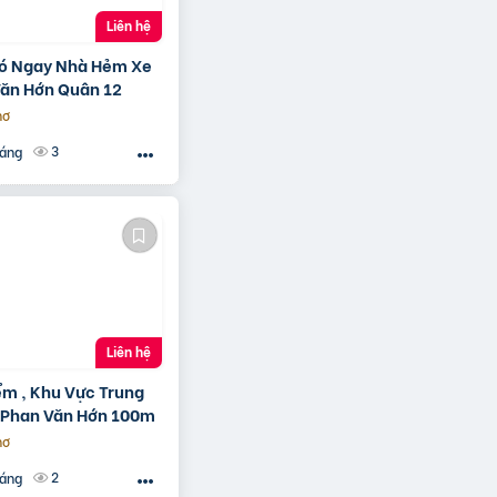
Liên hệ
Có Ngay Nhà Hẻm Xe
Văn Hớn Quân 12
hơ
3
háng
Liên hệ
ểm , Khu Vực Trung
 Phan Văn Hớn 100m
hơ
2
háng