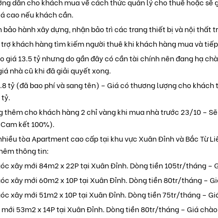
ng dẫn cho khách mua về cách thức quản lý cho thuê hoặc sẽ gi
iá cao nếu khách cần.
bảo hành xây dựng, nhận bảo trì các trang thiết bị và nội thất t
 trợ khách hàng tìm kiếm người thuê khi khách hàng mua và tiế
o giá 13.5 tỷ nhưng do gần đây có cần tài chính nên đang hạ ch
giá nhà cũ khi đã giải quyết xong.
2.8 tỷ (đã bao phí và sang tên) – Giá có thương lượng cho khách 
 tỷ.
ng thêm cho khách hàng 2 chỉ vàng khi mua nhà trước 23/10 – S
(Cam kết 100%).
nhiều tòa Apartment cao cấp tại khu vực Xuân Đỉnh và Bắc Từ L
hêm thông tin:
óc xây mới 84m2 x 22P tại Xuân Đỉnh. Dòng tiền 105tr/tháng – G
óc xây mới 60m2 x 10P tại Xuân Đỉnh. Dòng tiền 80tr/tháng – Gi
óc xây mới 51m2 x 10P tại Xuân Đỉnh. Dòng tiền 75tr/tháng – Giá
mới 53m2 x 14P tại Xuân Đỉnh. Dòng tiền 80tr/tháng – Giá chào 