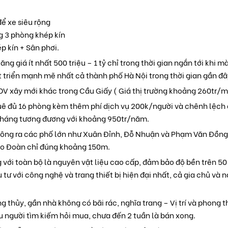
để xe siêu rộng
ng 3 phòng khép kín
p kín + Sân phơi.
ng giá ít nhất 500 triệu – 1 tỷ chỉ trong thời gian ngắn tới khi 
triển mạnh mẽ nhất cả thành phố Hà Nội trong thời gian gần đâ
DV xây mới khác trong Cầu Giấy ( Giá thị trường khoảng 260tr/m
uê đủ 16 phòng kèm thêm phí dịch vụ 200k/người và chênh lệch 
/tháng tương đương với khoảng 950tr/năm.
 thông ra các phố lớn như Xuân Đỉnh, Đỗ Nhuận và Phạm Văn Đồng
ao Đoàn chỉ đúng khoảng 150m.
với toàn bộ là nguyên vật liệu cao cấp, đảm bảo độ bền trên 5
ư với công nghệ và trang thiết bị hiện đại nhất, cả gia chủ và 
g thủy, gần nhà không có bãi rác, nghĩa trang – Vị trí và phong 
u người tìm kiếm hỏi mua, chưa đến 2 tuần là bán xong.