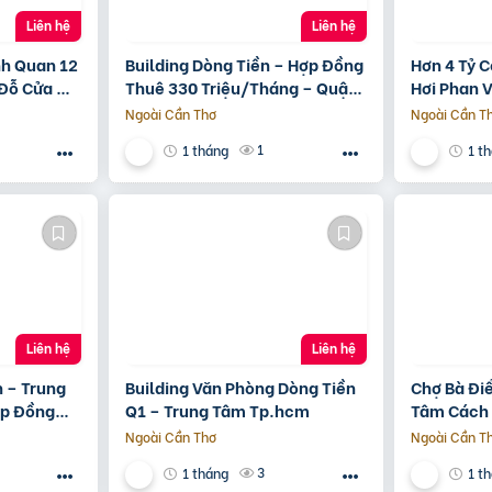
Liên hệ
Liên hệ
nh Quan 12
Building Dòng Tiền – Hợp Đồng
Hơn 4 Tỷ 
Đỗ Cửa –
Thuê 330 Triệu/Tháng – Quận
Hơi Phan 
5, Tp.hcm -139Ty
Ngoài Cần Thơ
Ngoài Cần T
1
1 tháng
1 t
Liên hệ
Liên hệ
 – Trung
Building Văn Phòng Dòng Tiền
Chợ Bà Đi
ợp Đồng
Q1 – Trung Tâm Tp.hcm
Tâm Cách
g – 115 Tỷ
Ngoài Cần Thơ
Ngoài Cần T
3
1 tháng
1 t