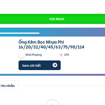
GỌI NGAY
Ống Kẽm Bọc Nhựa Phi
16/20/32/40/45/63/75/90/114
Nhã Phương
339
Xem chi tiết
 tin nhắn