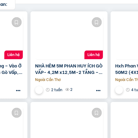
uan:
Liên hệ
Liên hệ
ng – Vào Ở
NHÀ HẺM 5M PHAN HUY ÍCH GÒ
Hxh Phan 
 Gò Vấp,
VẤP- 4,2M x12,5M-2 TẦNG –
50M2 (4X1
GIÁ 4,4 TỶ
Tỷ
Ngoài Cần Thơ
Ngoài Cần T
2
2 tuần
4 t