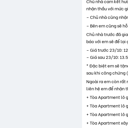
Chủ nhà cam kết hướ
nhận thầu với mức g
– Chủ nhà cũng nhận 
– Bên em cũng sẽ hỗ
Chủ nhà trước đã gia
báo với em sẽ để lại 
– Giá trước 23/10: 1
– Giá sau 23/10: 13.5
* Đặc biệt em sẽ tặ
sau khi công chứng 
Ngoài ra em còn rất 
liên hệ em để nhận t
+ Tòa Apartment lô g
+ Tòa Apartment lô g
+ Tòa Apartment lô g
+ Tòa Apartment xây 