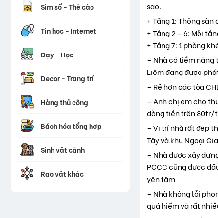
sao.
Sim số - Thẻ cào
+ Tầng 1: Thông sàn 
Tin học - Internet
+ Tầng 2 – 6: Mỗi tầ
+ Tầng 7: 1 phòng khé
Dạy - Học
– Nhà có tiềm năng tă
Liêm đang được phát 
Decor - Trang trí
– Rẻ hơn các tòa CH
– Anh chị em cho th
Hàng thủ công
dòng tiền trên 80tr
Bách hóa tổng hợp
– Vị trí nhà rất đẹp
Tây và khu Ngoại Gi
Sinh vật cảnh
– Nhà được xây dựng 
PCCC cũng được đầu t
Rao vặt khác
yên tâm
– Nhà không lỗi phon
quá hiếm và rất nhiề