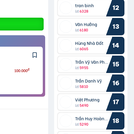
tran binh
12
6328
Văn Hưởng
13
6180
Hùng Nhà Đất
14
6065
Trần Vỹ Vân Phong
15
5955
đ
100.000
Trần Danh Vỹ
16
5810
Việt Phương
17
5490
Trần Huy Hoàng Bắc
18
5290