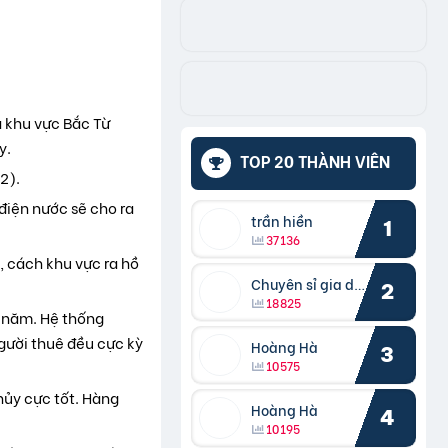
mà khu vực Bắc Từ
y.
TOP 20 THÀNH VIÊN
2).
điện nước sẽ cho ra
trần hiền
1
37136
, cách khu vực ra hồ
Chuyên sỉ gia dụng
2
18825
0 năm. Hệ thống
người thuê đều cực kỳ
Hoàng Hà
3
10575
thủy cực tốt. Hàng
Hoàng Hà
4
10195