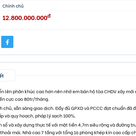
Chính chủ
đ
12.800.000.000
ết
 lên phân khúc cao hơn nên nhờ em bán hộ tòa CHDV xây mới r
iền cực cao 80tr/tháng.
ính chủ, sẵn sàng giao dịch. Đầy đủ GPXD và PCCC đạt chuẩn đã 
ấp và quy hoạch, pháp lý sạch 100%.
n sổ và xây dựng thực tế với mặt tiền 4,7m siêu rộng và đường t
thoải mái. Nhà cao 7 tầng với tổng 16 phòng khép kín cao cấp 