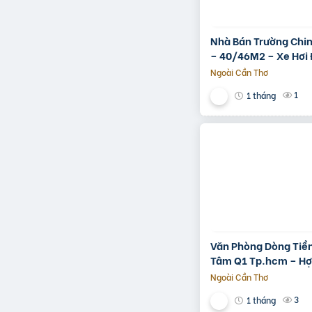
Nhà Bán Trường Chi
– 40/46M2 – Xe Hơi 
3.1 Tỷ
Ngoài Cần Thơ
1
1 tháng
Văn Phòng Dòng Tiền
Tâm Q1 Tp.hcm – H
Thuê 250 Triệu/Thán
Ngoài Cần Thơ
3
1 tháng