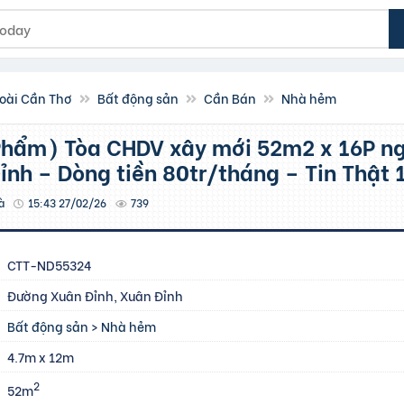
oài Cần Thơ
Bất động sản
Cần Bán
Nhà hẻm
ỉnh – Dòng tiền 80tr/tháng – Tin Thật
à
15:43 27/02/26
739
CTT-ND55324
Đường Xuân Đỉnh, Xuân Đỉnh
Bất động sản
>
Nhà hẻm
4.7m x 12m
2
52m