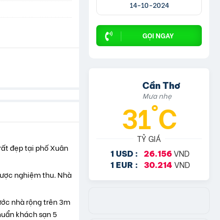
14-10-2024
GỌI NGAY
Cần Thơ
Mưa nhẹ
31°C
TỶ GIÁ
ất đẹp tại phố Xuân
VND
1 USD :
26.156
VND
1 EUR :
30.214
được nghiệm thu. Nhà
rước nhà rộng trên 3m
chuẩn khách sạn 5