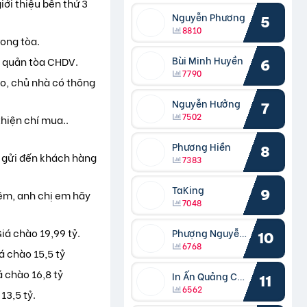
ới thiệu bên thứ 3
Nguyễn Phương
5
8810
rong tòa.
Bùi Minh Huyền
p quản tòa CHDV.
6
7790
ào, chủ nhà có thông
Nguyễn Hưởng
7
7502
thiện chí mua..
Phương Hiền
8
ẽ gửi đến khách hàng
7383
TaKing
9
iêm, anh chị em hãy
7048
iá chào 19,99 tỷ.
Phượng Nguyễn Phượng
10
6768
á chào 15,5 tỷ
 chào 16,8 tỷ
In Ấn Quảng Cáo Cần Thơ
11
6562
13,5 tỷ.