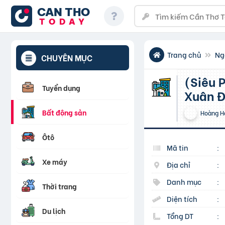
CAN THO
TODAY
Trang chủ
Ng
CHUYÊN MỤC
(Siêu Phẩm) Tòa CHDV xây mới 52m2 x 16P ngõ 205
Tuyển dụng
Xuân Đ
Bất động sản
Hoàng H
Ôtô
Mã tin
:
Xe máy
Địa chỉ
:
Danh mục
:
Thời trang
Diện tích
:
Du lịch
Tổng DT
: