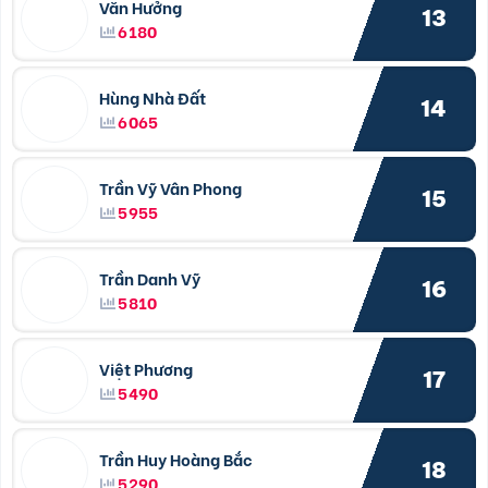
Văn Hưởng
13
6180
Hùng Nhà Đất
14
6065
Trần Vỹ Vân Phong
15
5955
Trần Danh Vỹ
16
5810
Việt Phương
17
5490
Trần Huy Hoàng Bắc
18
5290