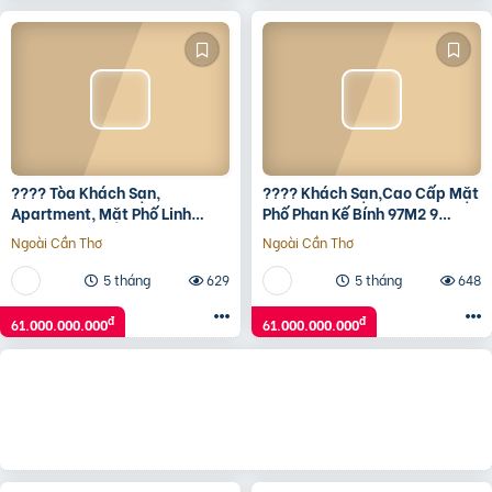
???? Tòa Khách Sạn,
???? Khách Sạn,Cao Cấp Mặt
Apartment, Mặt Phố Linh
Phố Phan Kế Bính 97M2 9
Lang, 97M2 9T Mt 4.5M, 17P,
Tầng, Mt 4.5M, 17 Phòng, Chỉ
Ngoài Cần Thơ
Ngoài Cần Thơ
Chỉ 61 Tỷ ????
61 Tỷ ????
5 tháng
629
5 tháng
648
đ
đ
61.000.000.000
61.000.000.000