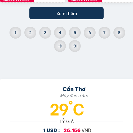
Xem thêm
1
2
3
4
5
6
7
8
Cần Thơ
Mây đen u ám
29°C
TỶ GIÁ
VND
1 USD :
26.156