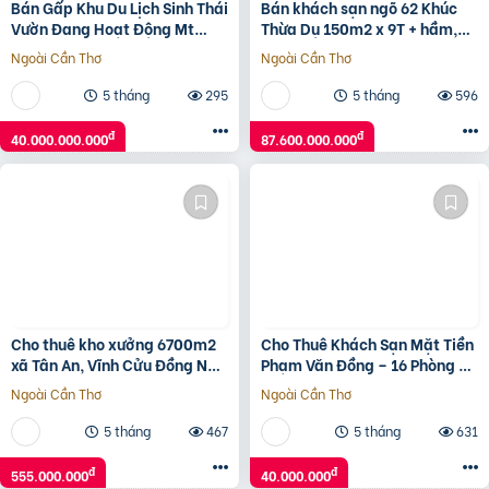
Bán Gấp Khu Du Lịch Sinh Thái
Bán khách sạn ngõ 62 Khúc
Vườn Đang Hoạt Động Mt
Thừa Dụ 150m2 x 9T + hầm,
Nhựa Củ Chi Giá Tốt
mặt tiền 8.6m.31 phòng.
Ngoài Cần Thơ
Ngoài Cần Thơ
5 tháng
295
5 tháng
596
đ
đ
40.000.000.000
87.600.000.000
Cho thuê kho xưởng 6700m2
Cho Thuê Khách Sạn Mặt Tiền
xã Tân An, Vĩnh Cửu Đồng Nai
Phạm Văn Đồng – 16 Phòng +
3,2usd
Thang Máy
Ngoài Cần Thơ
Ngoài Cần Thơ
5 tháng
467
5 tháng
631
đ
đ
555.000.000
40.000.000