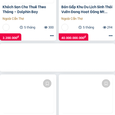
Khách Sạn Cho Thuê Theo
Bán Gấp Khu Du Lịch Sinh Thái
Tháng – Dolphin Bay
Vườn Đang Hoạt Động Mt
Nhựa Củ Chi Giá Tốt
Ngoài Cần Thơ
Ngoài Cần Thơ
5 tháng
300
5 tháng
294
đ
đ
3.200.000
40.000.000.000