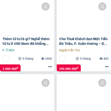
Thám tử tư là gì? Nghề thám
Cho Thuê Khách Sạn Mặt Tiền
tử tư ở Việt Nam đã khẳng
Bà Triệu, P. Xuân Hương – Đà
định một vị thế
Lạt
P. Ô Môn
Ngoài Cần Thơ
5 tháng
1404
5 tháng
483
đ
đ
3.000.000
250.000.000