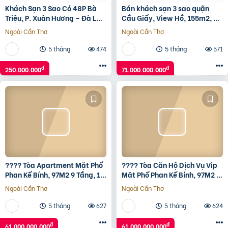
Khách Sạn 3 Sao Có 48P Bà
Bán khách sạn 3 sao quận
Triệu, P. Xuân Hương – Đà Lạt
Cầu Giấy, View Hồ, 155m2, 9
– 250Tr/Tháng
tầng, 71 tỷ
Ngoài Cần Thơ
Ngoài Cần Thơ
5 tháng
474
5 tháng
571
đ
đ
250.000.000
71.000.000.000
???? Tòa Apartment Mặt Phố
???? Tòa Căn Hộ Dịch Vụ Vip
Phan Kế Bính, 97M2 9 Tầng, 17
Mặt Phố Phan Kế Bính, 97M2 9
Phòng, Chỉ 61 Tỷ ????
Tầng, 17 Phòng, Chỉ 61 Tỷ ????
Ngoài Cần Thơ
Ngoài Cần Thơ
5 tháng
627
5 tháng
624
đ
đ
61.000.000.000
61.000.000.000