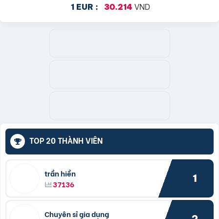
VND
1 EUR :
30.214
TOP 20 THÀNH VIÊN
trần hiền
1
37136
Chuyên sỉ gia dụng
2