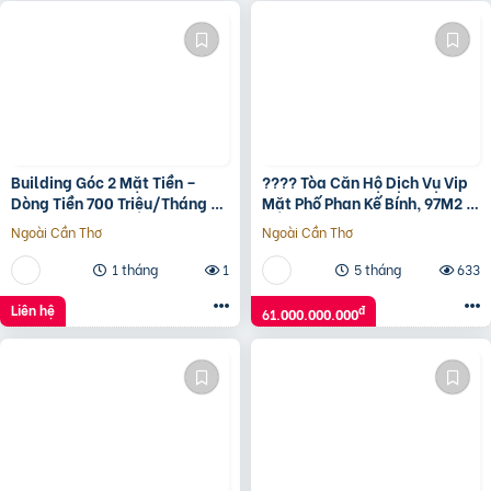
Building Góc 2 Mặt Tiền –
???? Tòa Căn Hộ Dịch Vụ Vip
Dòng Tiền 700 Triệu/Tháng –
Mặt Phố Phan Kế Bính, 97M2 9
Trung Tâm Q1 Tp.hcm
Tầng, 17 Phòng, Chỉ 61 Tỷ ????
Ngoài Cần Thơ
Ngoài Cần Thơ
1 tháng
1
5 tháng
633
Liên hệ
đ
61.000.000.000