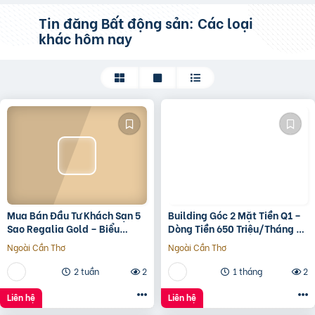
Tin đăng Bất động sản: Các loại
khác hôm nay
Mua Bán Đầu Tư Khách Sạn 5
Building Góc 2 Mặt Tiền Q1 –
Sao Regalia Gold – Biểu
Dòng Tiền 650 Triệu/Tháng –
Tượng Nghỉ Dưỡng Trung Tâm
Trung Tâm Tp.hcm
Ngoài Cần Thơ
Ngoài Cần Thơ
Nha Trang
2 tuần
2
1 tháng
2
Liên hệ
Liên hệ