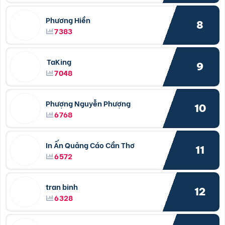
Phương Hiền
8
7383
TaKing
9
7048
Phượng Nguyễn Phượng
10
6768
In Ấn Quảng Cáo Cần Thơ
11
6572
tran binh
12
6328