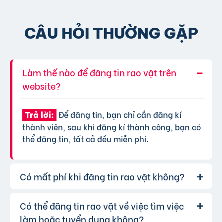
CÂU HỎI THƯỜNG GẶP
Làm thế nào để đăng tin rao vặt trên
website?
Để đăng tin, bạn chỉ cần đăng kí
Trả lời:
thành viên, sau khi đăng kí thành công, bạn có
thể đăng tin, tất cả đều miễn phí.
Có mất phí khi đăng tin rao vặt không?
Có thể đăng tin rao vặt về việc tìm việc
Chúng tôi cung cấp gói đăng tin miễn
Trả lời:
phí cơ bản cho tất cả người dùng. Tuy nhiên, để
làm hoặc tuyển dụng không?