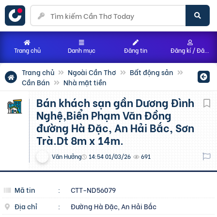
Trang chủ
Danh mục
Đăng tin
Đăng kí / Đăng nhập
Trang chủ
Ngoài Cần Thơ
Bất động sản
Cần Bán
Nhà mặt tiền
Bán khách sạn gần Dương Đình
Nghệ,Biển Phạm Văn Đồng
đường Hà Đặc, An Hải Bắc, Sơn
Trà.Dt 8m x 14m.
Văn Hưởng
14:54 01/03/26
691
Mã tin
:
CTT-ND56079
Địa chỉ
:
Đường Hà Đặc, An Hải Bắc