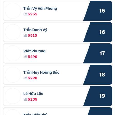
Trần Vỹ Vân Phong
15
5955
Trần Danh Vỹ
16
5810
Việt Phương
17
5490
Trần Huy Hoàng Bắc
18
5290
Lê Hữu Lộc
19
5235
Trần Viết Phú