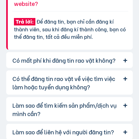
website?
Để đăng tin, bạn chỉ cần đăng kí
Trả lời:
thành viên, sau khi đăng kí thành công, bạn có
thể đăng tin, tất cả đều miễn phí.
Có mất phí khi đăng tin rao vặt không?
Có thể đăng tin rao vặt về việc tìm việc
Chúng tôi cung cấp gói đăng tin miễn
Trả lời:
phí cơ bản cho tất cả người dùng. Tuy nhiên, để
làm hoặc tuyển dụng không?
tăng hiệu quả quảng cáo và được ưu tiên hiển
thị, bạn có thể lựa chọn các gói dịch vụ nâng
Làm sao để tìm kiếm sản phẩm/dịch vụ
Hoàn toàn có thể. Website của chúng
Trả lời:
cấp với chi phí hợp lý, xem thêm
phí dịch vụ tin
tôi hỗ trợ đăng tin tuyển dụng và tìm việc làm.
mình cần?
VIP
.
Bạn chỉ cần chọn đúng chuyên mục và điền đầy
đủ thông tin.
Làm sao để liên hệ với người đăng tin?
Bạn có thể sử dụng công cụ tìm kiếm
Trả lời: