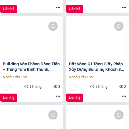
Liên hệ
Liên hệ
Building Văn Phòng Dòng Tiền
Đất Vàng Q1 Tặng Giấy Phép
– Trung Tâm Bình Thạnh,
Xây Dựng Building Khách Sạn
Tp.hcm Chỉ 100Tr/M2 Đất
12 Tầng
Ngoài Cần Thơ
Ngoài Cần Thơ
1 tháng
3
1 tháng
2
Liên hệ
Liên hệ