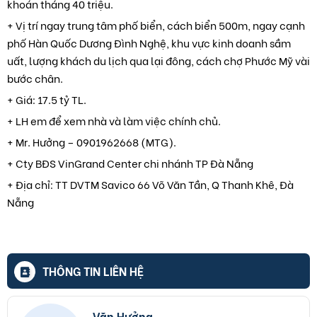
khoán tháng 40 triệu.
+ Vị trí ngay trung tâm phố biển, cách biển 500m, ngay cạnh
phố Hàn Quốc Dương Đình Nghệ, khu vực kinh doanh sầm
uất, lượng khách du lịch qua lại đông, cách chợ Phước Mỹ vài
bước chân.
+ Giá: 17.5 tỷ TL.
+ LH em để xem nhà và làm việc chính chủ.
+ Mr. Hưởng – 0901962668 (MTG).
+ Cty BĐS VinGrand Center chi nhánh TP Đà Nẵng
+ Địa chỉ: TT DVTM Savico 66 Võ Văn Tần, Q Thanh Khê, Đà
Nẵng
THÔNG TIN LIÊN HỆ
Văn Hưởng