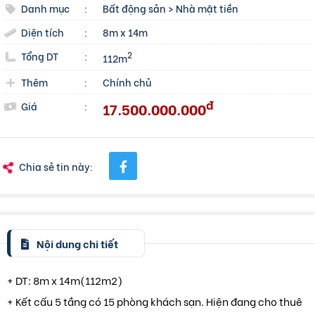
Danh mục
:
Bất động sản
>
Nhà mặt tiền
Diện tích
:
8m x 14m
Tổng DT
:
2
112m
Thêm
:
Chính chủ
đ
17.500.000.000
Giá
:
Chia sẻ tin này:
Nội dung chi tiết
+ DT: 8m x 14m(112m2)
+ Kết cấu 5 tầng có 15 phòng khách sạn. Hiện đang cho thuê