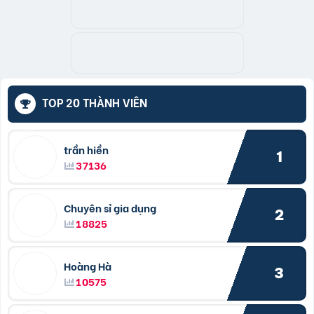
TOP 20 THÀNH VIÊN
trần hiền
1
37136
Chuyên sỉ gia dụng
2
18825
Hoàng Hà
3
10575