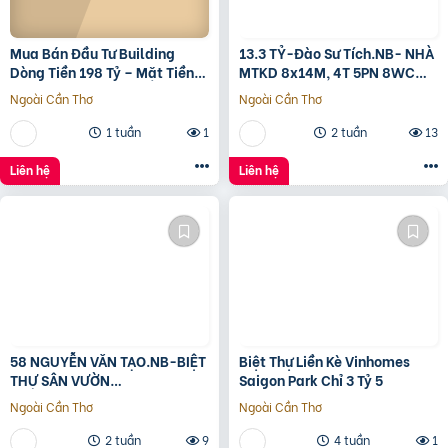
Mua Bán Đầu Tư Building
13.3 TỶ-Đào Sư Tích.NB- NHÀ
Dòng Tiền 198 Tỷ – Mặt Tiền
MTKD 8x14M, 4T 5PN 8WC
Đường 3/2, Trung Tâm Quận
FULL NỘI THẤT GỖ ĐỎ
Ngoài Cần Thơ
Ngoài Cần Thơ
10
1 tuần
1
2 tuần
13
Liên hệ
Liên hệ
58 NGUYỄN VĂN TẠO.NB-BIỆT
Biệt Thự Liền Kè Vinhomes
THỰ SÂN VƯỜN
Saigon Park Chỉ 3 Tỷ 5
260M2[11x24M]-12.8 TỶ
Ngoài Cần Thơ
Ngoài Cần Thơ
2 tuần
9
4 tuần
1