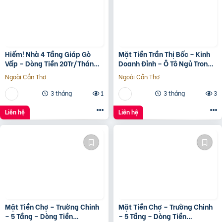
Hiếm! Nhà 4 Tầng Giáp Gò
Mặt Tiền Trần Thị Bốc – Kinh
Vấp – Dòng Tiền 20Tr/Tháng
Doanh Đỉnh – Ô Tô Ngủ Trong
– Tương Lai Ra Mặt Tiền 12M
Nhà
Ngoài Cần Thơ
Ngoài Cần Thơ
3 tháng
1
3 tháng
3
Liên hệ
Liên hệ
Mặt Tiền Chợ – Trường Chinh
Mặt Tiền Chợ – Trường Chinh
– 5 Tầng – Dòng Tiền
– 5 Tầng – Dòng Tiền