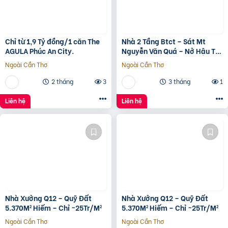
Chỉ từ 1,9 Tỷ đồng/1 căn The
Nhà 2 Tầng Btct – Sát Mt
AGULA Phúc An City.
Nguyễn Văn Quá – Nở Hậu Tài
Lộc
Ngoài Cần Thơ
Ngoài Cần Thơ
2 tháng
3
3 tháng
1
Liên hệ
Liên hệ
Nhà Xưởng Q12 – Quỹ Đất
Nhà Xưởng Q12 – Quỹ Đất
5.370M² Hiếm – Chỉ ~25Tr/M²
5.370M² Hiếm – Chỉ ~25Tr/M²
Ngoài Cần Thơ
Ngoài Cần Thơ