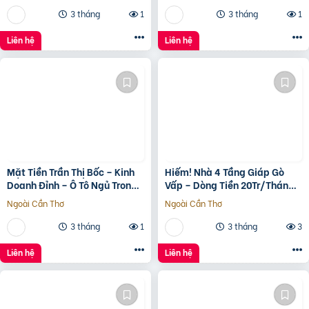
3 tháng
1
3 tháng
1
Liên hệ
Liên hệ
Mặt Tiền Trần Thị Bốc – Kinh
Hiếm! Nhà 4 Tầng Giáp Gò
Doanh Đỉnh – Ô Tô Ngủ Trong
Vấp – Dòng Tiền 20Tr/Tháng
Nhà
– Tương Lai Ra Mặt Tiền 12M
Ngoài Cần Thơ
Ngoài Cần Thơ
3 tháng
1
3 tháng
3
Liên hệ
Liên hệ