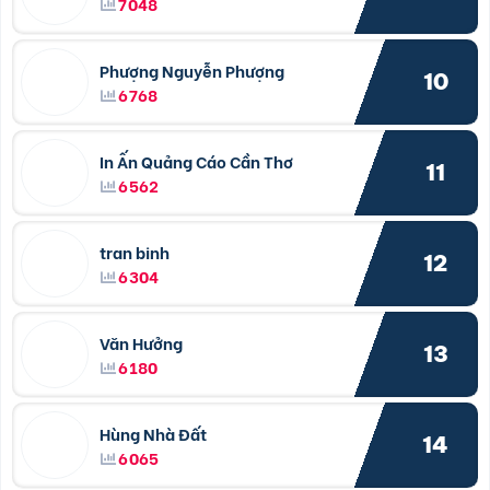
7048
Phượng Nguyễn Phượng
10
6768
In Ấn Quảng Cáo Cần Thơ
11
6562
tran binh
12
6304
Văn Hưởng
13
6180
Hùng Nhà Đất
14
6065