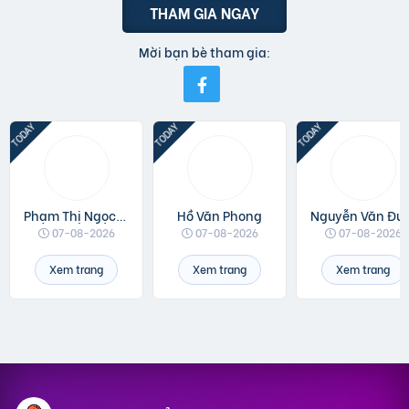
THAM GIA NGAY
Mời bạn bè tham gia:
Phạm Thị Ngọc Linh
Hồ Văn Phong
Nguyễn 
07-08-2026
07-08-2026
07-08-2026
Xem trang
Xem trang
Xem trang