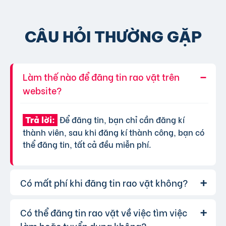
CÂU HỎI THƯỜNG GẶP
Làm thế nào để đăng tin rao vặt trên
website?
Để đăng tin, bạn chỉ cần đăng kí
Trả lời:
thành viên, sau khi đăng kí thành công, bạn có
thể đăng tin, tất cả đều miễn phí.
Có mất phí khi đăng tin rao vặt không?
Có thể đăng tin rao vặt về việc tìm việc
Chúng tôi cung cấp gói đăng tin miễn
Trả lời:
phí cơ bản cho tất cả người dùng. Tuy nhiên, để
làm hoặc tuyển dụng không?