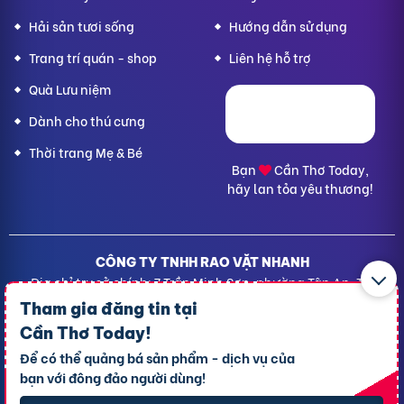
Hải sản tươi sống
Hướng dẫn sử dụng
Trang trí quán - shop
Liên hệ hỗ trợ
Quà Lưu niệm
Dành cho thú cưng
Thời trang Mẹ & Bé
Bạn
Cần Thơ Today,
hãy lan tỏa yêu thương!
CÔNG TY TNHH RAO VẶT NHANH
Địa chỉ trụ sở chính: 7 Trần Minh Sơn, phường Tân An, TP.
Cần Thơ
Tham gia đăng tin tại
Giấy CNĐKDN: 1801717351 – Ngày cấp: 24/01/2022 - Cơ
Cần Thơ Today
!
quan cấp: Phòng Đăng ký kinh doanh – Sở kế hoạch và
Để có thể quảng bá sản phẩm - dịch vụ của
Đầu tư TP. Cần Thơ
bạn với đông đảo người dùng!
Liên hệ hỗ trợ
- Hotline:
09190.09290