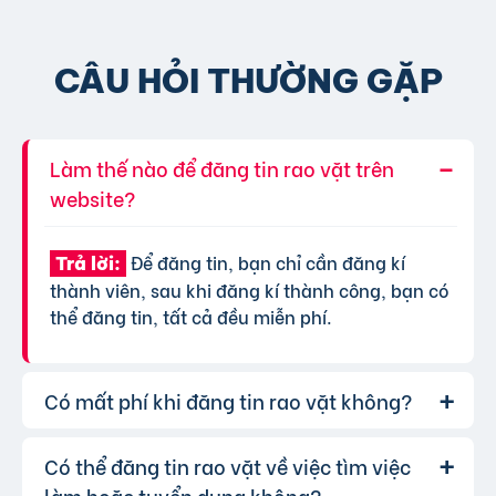
CÂU HỎI THƯỜNG GẶP
Làm thế nào để đăng tin rao vặt trên
website?
Để đăng tin, bạn chỉ cần đăng kí
Trả lời:
thành viên, sau khi đăng kí thành công, bạn có
thể đăng tin, tất cả đều miễn phí.
Có mất phí khi đăng tin rao vặt không?
Có thể đăng tin rao vặt về việc tìm việc
Chúng tôi cung cấp gói đăng tin miễn
Trả lời:
phí cơ bản cho tất cả người dùng. Tuy nhiên, để
làm hoặc tuyển dụng không?