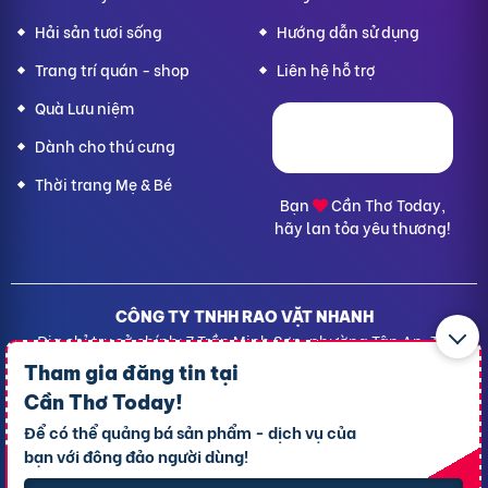
Hải sản tươi sống
Hướng dẫn sử dụng
Trang trí quán - shop
Liên hệ hỗ trợ
Quà Lưu niệm
Dành cho thú cưng
Thời trang Mẹ & Bé
Bạn
Cần Thơ Today,
hãy lan tỏa yêu thương!
CÔNG TY TNHH RAO VẶT NHANH
Địa chỉ trụ sở chính: 7 Trần Minh Sơn, phường Tân An, TP.
Cần Thơ
Tham gia đăng tin tại
Giấy CNĐKDN: 1801717351 – Ngày cấp: 24/01/2022 - Cơ
Cần Thơ Today
!
quan cấp: Phòng Đăng ký kinh doanh – Sở kế hoạch và
Để có thể quảng bá sản phẩm - dịch vụ của
Đầu tư TP. Cần Thơ
bạn với đông đảo người dùng!
Liên hệ hỗ trợ
- Hotline:
09190.09290