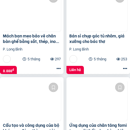
Mách bạn mẹo bảo vệ chân
Bán sỉ chụp góc tủ nhôm, giá
bàn ghế bằng sắt, thép, inox
xưởng cho bác thợ
hiệu quả
P. Long Bình
P. Long Bình
5 tháng
297
5 tháng
253
Liên hệ
đ
8.888
Cấu tạo và công dụng của bộ
Ứng dụng của chân tăng fami