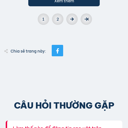
Xem thêm
1
2
Chia sẻ trang này:
CÂU HỎI THƯỜNG GẶP
Làm thế nào để đăng tin rao vặt trên