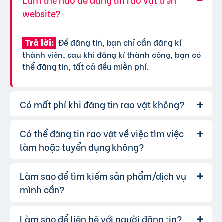
website?
Để đăng tin, bạn chỉ cần đăng kí
Trả lời:
thành viên, sau khi đăng kí thành công, bạn có
thể đăng tin, tất cả đều miễn phí.
Có mất phí khi đăng tin rao vặt không?
Có thể đăng tin rao vặt về việc tìm việc
Chúng tôi cung cấp gói đăng tin miễn
Trả lời:
phí cơ bản cho tất cả người dùng. Tuy nhiên, để
làm hoặc tuyển dụng không?
tăng hiệu quả quảng cáo và được ưu tiên hiển
thị, bạn có thể lựa chọn các gói dịch vụ nâng
Làm sao để tìm kiếm sản phẩm/dịch vụ
Hoàn toàn có thể. Website của chúng
Trả lời:
cấp với chi phí hợp lý, xem thêm
phí dịch vụ tin
tôi hỗ trợ đăng tin tuyển dụng và tìm việc làm.
mình cần?
VIP
.
Bạn chỉ cần chọn đúng chuyên mục và điền đầy
đủ thông tin.
Làm sao để liên hệ với người đăng tin?
Bạn có thể sử dụng công cụ tìm kiếm
Trả lời: