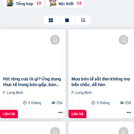
13
13
Tổng hợp
Nội thất
Pát răng cưa là gì? Ứng dụng
Mua bản lề sắt đen không mạ
thực tế trong bàn gấp, bàn
bền chắc, dễ hàn
tháo lắp
P. Long Bình
P. Long Bình
5 tháng
256
5 tháng
258
Liên hệ
Liên hệ