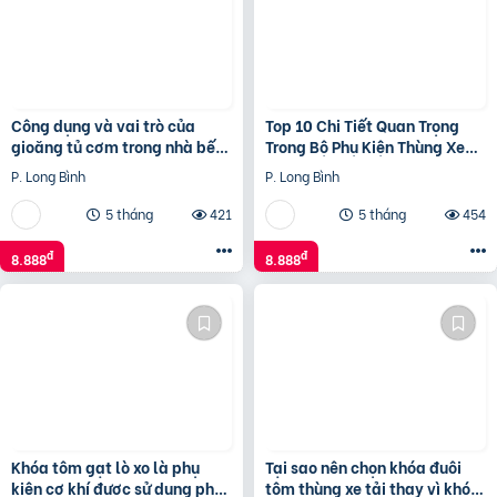
Công dụng và vai trò của
Top 10 Chi Tiết Quan Trọng
gioăng tủ cơm trong nhà bếp
Trong Bộ Phụ Kiện Thùng Xe
công nghiệp
Tải
P. Long Bình
P. Long Bình
5 tháng
421
5 tháng
454
đ
đ
8.888
8.888
Khóa tôm gạt lò xo là phụ
Tại sao nên chọn khóa đuôi
kiện cơ khí được sử dụng phổ
tôm thùng xe tải thay vì khóa