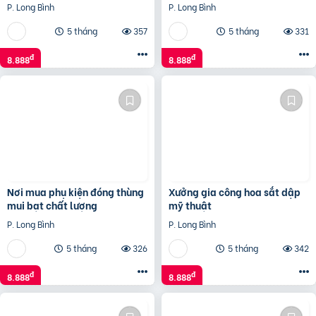
công trình
P. Long Bình
P. Long Bình
5 tháng
357
5 tháng
331
đ
đ
8.888
8.888
Nơi mua phụ kiện đóng thùng
Xưởng gia công hoa sắt dập
mui bạt chất lượng
mỹ thuật
P. Long Bình
P. Long Bình
5 tháng
326
5 tháng
342
đ
đ
8.888
8.888