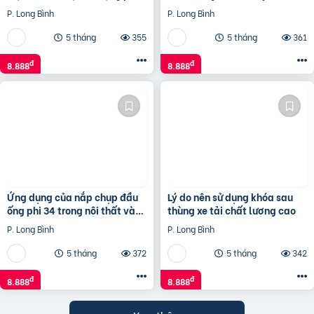
biến trong ngành vận tải, đặc
thường?
P. Long Bình
P. Long Bình
biệt trên các l
5 tháng
355
5 tháng
361
đ
đ
8.888
8.888
Ứng dụng của nắp chụp đầu
Lý do nên sử dụng khóa sau
ống phi 34 trong nội thất và
thùng xe tải chất lượng cao
công trình
P. Long Bình
P. Long Bình
5 tháng
372
5 tháng
342
đ
đ
8.888
8.888