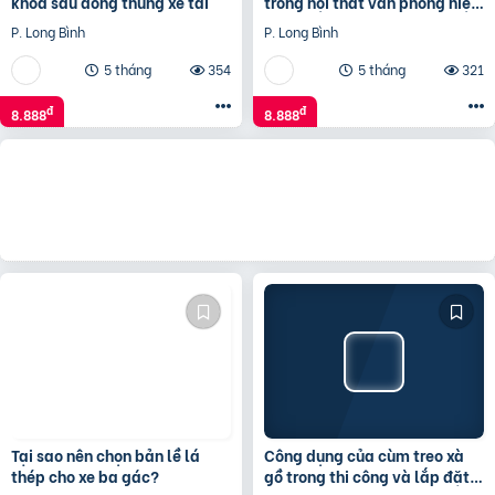
khóa sau đóng thùng xe tải
trong nội thất văn phòng hiện
đại
P. Long Bình
P. Long Bình
5 tháng
354
5 tháng
321
đ
đ
8.888
8.888
Tại sao nên chọn bản lề lá
Công dụng của cùm treo xà
thép cho xe ba gác?
gồ trong thi công và lắp đặt