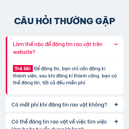
CÂU HỎI THƯỜNG GẶP
Làm thế nào để đăng tin rao vặt trên
website?
Để đăng tin, bạn chỉ cần đăng kí
Trả lời:
thành viên, sau khi đăng kí thành công, bạn có
thể đăng tin, tất cả đều miễn phí.
Có mất phí khi đăng tin rao vặt không?
Có thể đăng tin rao vặt về việc tìm việc
Chúng tôi cung cấp gói đăng tin miễn
Trả lời:
phí cơ bản cho tất cả người dùng. Tuy nhiên, để
làm hoặc tuyển dụng không?