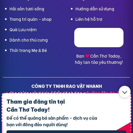
Hải sản tươi sống
Hướng dẫn sử dụng
Trang trí quán - shop
Liên hệ hỗ trợ
Quà Lưu niệm
Dành cho thú cưng
Thời trang Mẹ & Bé
Bạn
Cần Thơ Today,
hãy lan tỏa yêu thương!
CÔNG TY TNHH RAO VẶT NHANH
Địa chỉ trụ sở chính: 7 Trần Minh Sơn, phường Tân An, TP.
Cần Thơ
Tham gia đăng tin tại
Giấy CNĐKDN: 1801717351 – Ngày cấp: 24/01/2022 - Cơ
Cần Thơ Today
!
quan cấp: Phòng Đăng ký kinh doanh – Sở kế hoạch và
Để có thể quảng bá sản phẩm - dịch vụ của
Đầu tư TP. Cần Thơ
bạn với đông đảo người dùng!
Liên hệ hỗ trợ
- Hotline:
09190.09290