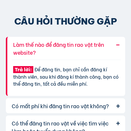
CÂU HỎI THƯỜNG GẶP
Làm thế nào để đăng tin rao vặt trên
website?
Để đăng tin, bạn chỉ cần đăng kí
Trả lời:
thành viên, sau khi đăng kí thành công, bạn có
thể đăng tin, tất cả đều miễn phí.
Có mất phí khi đăng tin rao vặt không?
Có thể đăng tin rao vặt về việc tìm việc
Chúng tôi cung cấp gói đăng tin miễn
Trả lời:
phí cơ bản cho tất cả người dùng. Tuy nhiên, để
làm hoặc tuyển dụng không?