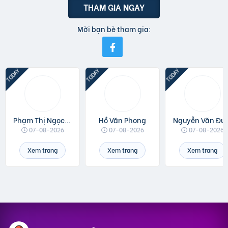
THAM GIA NGAY
Mời bạn bè tham gia:
Phạm Thị Ngọc Linh
Hồ Văn Phong
Nguyễn 
07-08-2026
07-08-2026
07-08-2026
Xem trang
Xem trang
Xem trang