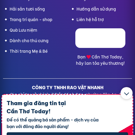
Hải sản tươi sống
Hướng dẫn sử dụng
Trang trí quán - shop
Liên hệ hỗ trợ
Quà Lưu niệm
Dành cho thú cưng
Thời trang Mẹ & Bé
Bạn
Cần Thơ Today,
hãy lan tỏa yêu thương!
CÔNG TY TNHH RAO VẶT NHANH
Địa chỉ trụ sở chính: 7 Trần Minh Sơn, phường Tân An, TP.
Cần Thơ
Tham gia đăng tin tại
Giấy CNĐKDN: 1801717351 – Ngày cấp: 24/01/2022 - Cơ
Cần Thơ Today
!
quan cấp: Phòng Đăng ký kinh doanh – Sở kế hoạch và
Để có thể quảng bá sản phẩm - dịch vụ của
Đầu tư TP. Cần Thơ
bạn với đông đảo người dùng!
Liên hệ hỗ trợ
- Hotline:
09190.09290