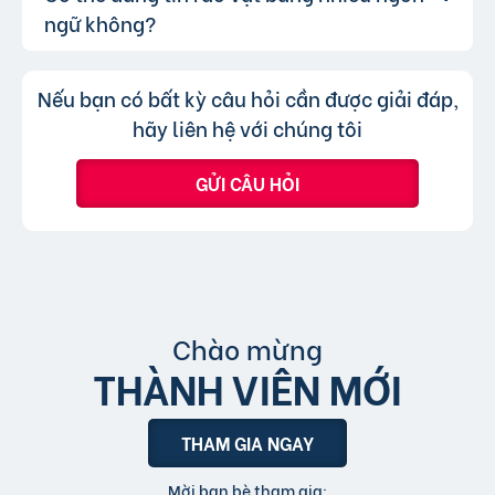
khả năng hiển thị.
bạn chỉ không thể chuyển tin đăng sang
thông qua lượt nhấp và truy cập trực tiếp, có
ngữ không?
chuyên mục khác mà cần đăng tin mới.
nghĩa là khi người dùng nhấp vào tin đăng dưới
hình thức xem nhanh hoặc truy cập trực tiếp
Không, trang web chỉ chấp nhận các
Trả lời:
Nếu bạn có bất kỳ câu hỏi cần được giải đáp,
bài đăng.
tin đăng sử dụng tiếng Việt có dấu.
hãy liên hệ với chúng tôi
GỬI CÂU HỎI
Chào mừng
THÀNH VIÊN MỚI
THAM GIA NGAY
Mời bạn bè tham gia: