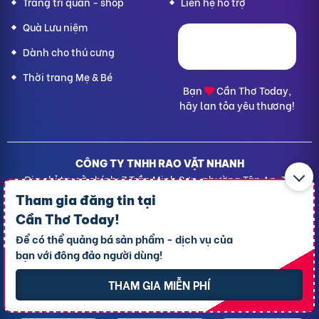
Trang trí quán - shop
Liên hệ hỗ trợ
Quà Lưu niệm
Dành cho thú cưng
Thời trang Mẹ & Bé
Bạn
Cần Thơ Today,
hãy lan tỏa yêu thương!
CÔNG TY TNHH RAO VẶT NHANH
Địa chỉ trụ sở chính: 7 Trần Minh Sơn, phường Tân An, TP.
Cần Thơ
Tham gia đăng tin tại
Giấy CNĐKDN: 1801717351 – Ngày cấp: 24/01/2022 - Cơ
Cần Thơ Today
!
quan cấp: Phòng Đăng ký kinh doanh – Sở kế hoạch và
Để có thể quảng bá sản phẩm - dịch vụ của
Đầu tư TP. Cần Thơ
bạn với đông đảo người dùng!
Liên hệ hỗ trợ
- Hotline:
09190.09290
Điều khoản
-
Quy chế hoạt động
THAM GIA MIỄN PHÍ
Chính sách giải quyết khiếu nại
Chính sách bảo mật thông tin