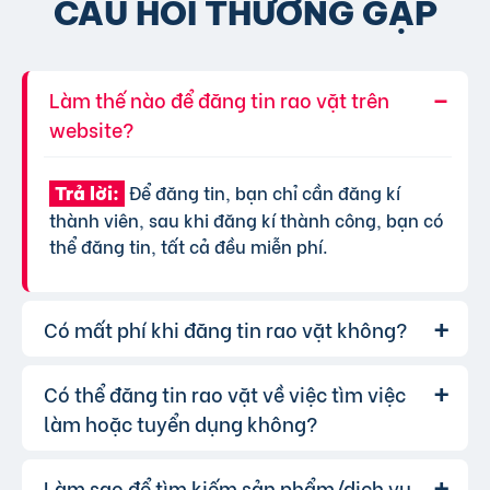
CÂU HỎI THƯỜNG GẶP
Làm thế nào để đăng tin rao vặt trên
website?
Để đăng tin, bạn chỉ cần đăng kí
Trả lời:
thành viên, sau khi đăng kí thành công, bạn có
thể đăng tin, tất cả đều miễn phí.
Có mất phí khi đăng tin rao vặt không?
Có thể đăng tin rao vặt về việc tìm việc
Chúng tôi cung cấp gói đăng tin miễn
Trả lời:
phí cơ bản cho tất cả người dùng. Tuy nhiên, để
làm hoặc tuyển dụng không?
tăng hiệu quả quảng cáo và được ưu tiên hiển
thị, bạn có thể lựa chọn các gói dịch vụ nâng
Làm sao để tìm kiếm sản phẩm/dịch vụ
Hoàn toàn có thể. Website của chúng
Trả lời: