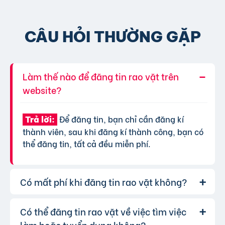
CÂU HỎI THƯỜNG GẶP
Làm thế nào để đăng tin rao vặt trên
website?
Để đăng tin, bạn chỉ cần đăng kí
Trả lời:
thành viên, sau khi đăng kí thành công, bạn có
thể đăng tin, tất cả đều miễn phí.
Có mất phí khi đăng tin rao vặt không?
Có thể đăng tin rao vặt về việc tìm việc
Chúng tôi cung cấp gói đăng tin miễn
Trả lời:
phí cơ bản cho tất cả người dùng. Tuy nhiên, để
làm hoặc tuyển dụng không?