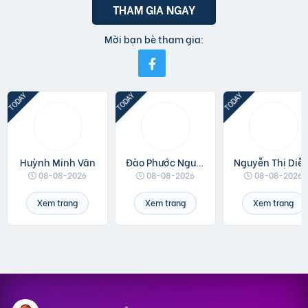
THAM GIA NGAY
Mời bạn bè tham gia:
Huỳnh Minh Văn
Đào Phước Nguyên
Nguyễn Thị 
08-08-2026
08-08-2026
08-08-2026
Xem trang
Xem trang
Xem trang