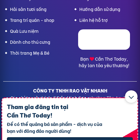
Hải sản tươi sống
Hướng dẫn sử dụng
Trang trí quán - shop
Liên hệ hỗ trợ
Quà Lưu niệm
Dành cho thú cưng
Thời trang Mẹ & Bé
Bạn
Cần Thơ Today,
hãy lan tỏa yêu thương!
CÔNG TY TNHH RAO VẶT NHANH
Địa chỉ trụ sở chính: 7 Trần Minh Sơn, phường Tân An, TP.
Cần Thơ
Tham gia đăng tin tại
Giấy CNĐKDN: 1801717351 – Ngày cấp: 24/01/2022 - Cơ
Cần Thơ Today
!
quan cấp: Phòng Đăng ký kinh doanh – Sở kế hoạch và
Để có thể quảng bá sản phẩm - dịch vụ của
Đầu tư TP. Cần Thơ
bạn với đông đảo người dùng!
Liên hệ hỗ trợ
- Hotline:
09190.09290