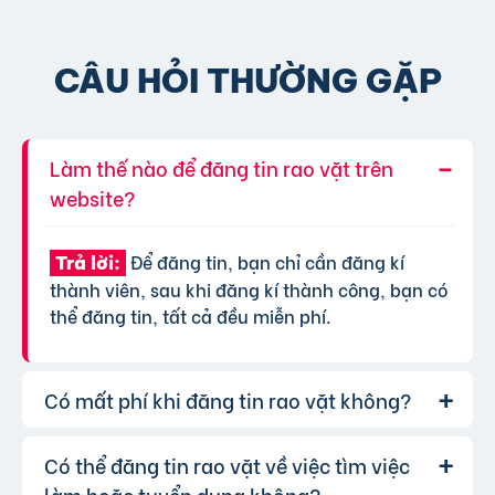
CÂU HỎI THƯỜNG GẶP
Làm thế nào để đăng tin rao vặt trên
website?
Để đăng tin, bạn chỉ cần đăng kí
Trả lời:
thành viên, sau khi đăng kí thành công, bạn có
thể đăng tin, tất cả đều miễn phí.
Có mất phí khi đăng tin rao vặt không?
Có thể đăng tin rao vặt về việc tìm việc
Chúng tôi cung cấp gói đăng tin miễn
Trả lời:
phí cơ bản cho tất cả người dùng. Tuy nhiên, để
làm hoặc tuyển dụng không?