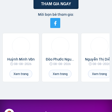
THAM GIA NGAY
Mời bạn bè tham gia:
Huỳnh Minh Văn
Đào Phước Nguyên
Nguyễn Thị 
08-08-2026
08-08-2026
08-08-2026
Xem trang
Xem trang
Xem trang