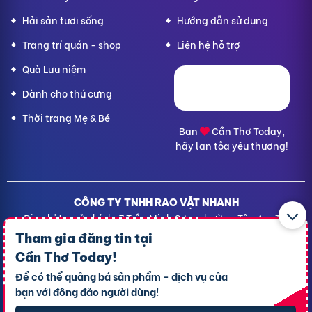
Hải sản tươi sống
Hướng dẫn sử dụng
Trang trí quán - shop
Liên hệ hỗ trợ
Quà Lưu niệm
Dành cho thú cưng
Thời trang Mẹ & Bé
Bạn
Cần Thơ Today,
hãy lan tỏa yêu thương!
CÔNG TY TNHH RAO VẶT NHANH
Địa chỉ trụ sở chính: 7 Trần Minh Sơn, phường Tân An, TP.
Cần Thơ
Tham gia đăng tin tại
Giấy CNĐKDN: 1801717351 – Ngày cấp: 24/01/2022 - Cơ
Cần Thơ Today
!
quan cấp: Phòng Đăng ký kinh doanh – Sở kế hoạch và
Để có thể quảng bá sản phẩm - dịch vụ của
Đầu tư TP. Cần Thơ
bạn với đông đảo người dùng!
Liên hệ hỗ trợ
- Hotline:
09190.09290