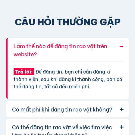
CÂU HỎI THƯỜNG GẶP
Làm thế nào để đăng tin rao vặt trên
website?
Để đăng tin, bạn chỉ cần đăng kí
Trả lời:
thành viên, sau khi đăng kí thành công, bạn có
thể đăng tin, tất cả đều miễn phí.
Có mất phí khi đăng tin rao vặt không?
Có thể đăng tin rao vặt về việc tìm việc
Chúng tôi cung cấp gói đăng tin miễn
Trả lời:
phí cơ bản cho tất cả người dùng. Tuy nhiên, để
làm hoặc tuyển dụng không?