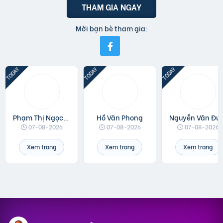
THAM GIA NGAY
Mời bạn bè tham gia:
Phạm Thị Ngọc Linh
Hồ Văn Phong
Nguyễn 
07-08-2026
07-08-2026
07-08-2026
Xem trang
Xem trang
Xem trang