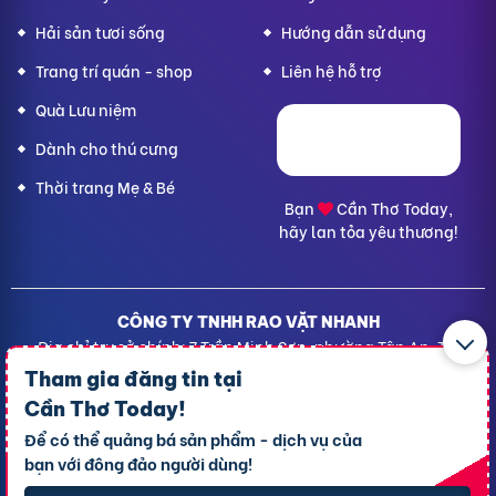
Hải sản tươi sống
Hướng dẫn sử dụng
Trang trí quán - shop
Liên hệ hỗ trợ
Quà Lưu niệm
Dành cho thú cưng
Thời trang Mẹ & Bé
Bạn
Cần Thơ Today,
hãy lan tỏa yêu thương!
CÔNG TY TNHH RAO VẶT NHANH
Địa chỉ trụ sở chính: 7 Trần Minh Sơn, phường Tân An, TP.
Cần Thơ
Tham gia đăng tin tại
Giấy CNĐKDN: 1801717351 – Ngày cấp: 24/01/2022 - Cơ
Cần Thơ Today
!
quan cấp: Phòng Đăng ký kinh doanh – Sở kế hoạch và
Để có thể quảng bá sản phẩm - dịch vụ của
Đầu tư TP. Cần Thơ
bạn với đông đảo người dùng!
Liên hệ hỗ trợ
- Hotline:
09190.09290