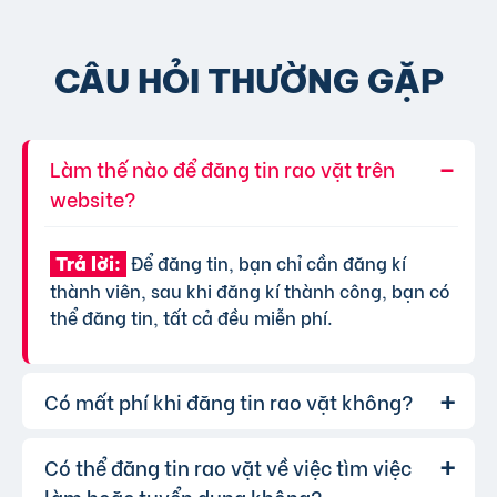
CÂU HỎI THƯỜNG GẶP
Làm thế nào để đăng tin rao vặt trên
website?
Để đăng tin, bạn chỉ cần đăng kí
Trả lời:
thành viên, sau khi đăng kí thành công, bạn có
thể đăng tin, tất cả đều miễn phí.
Có mất phí khi đăng tin rao vặt không?
Có thể đăng tin rao vặt về việc tìm việc
Chúng tôi cung cấp gói đăng tin miễn
Trả lời:
phí cơ bản cho tất cả người dùng. Tuy nhiên, để
làm hoặc tuyển dụng không?