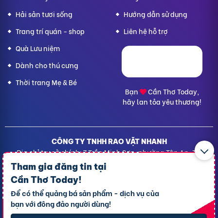
Hải sản tươi sống
Hướng dẫn sử dụng
Trang trí quán - shop
Liên hệ hỗ trợ
Quà Lưu niệm
Dành cho thú cưng
Thời trang Mẹ & Bé
Bạn
Cần Thơ Today,
hãy lan tỏa yêu thương!
CÔNG TY TNHH RAO VẶT NHANH
Địa chỉ trụ sở chính: 7 Trần Minh Sơn, phường Tân An, TP.
Cần Thơ
Tham gia đăng tin tại
Giấy CNĐKDN: 1801717351 – Ngày cấp: 24/01/2022 - Cơ
Cần Thơ Today
!
quan cấp: Phòng Đăng ký kinh doanh – Sở kế hoạch và
Để có thể quảng bá sản phẩm - dịch vụ của
Đầu tư TP. Cần Thơ
bạn với đông đảo người dùng!
Liên hệ hỗ trợ
- Hotline:
09190.09290