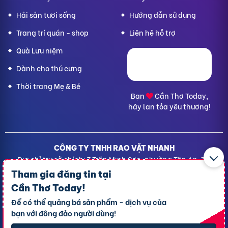
Hải sản tươi sống
Hướng dẫn sử dụng
Trang trí quán - shop
Liên hệ hỗ trợ
Quà Lưu niệm
Dành cho thú cưng
Thời trang Mẹ & Bé
Bạn
Cần Thơ Today,
hãy lan tỏa yêu thương!
CÔNG TY TNHH RAO VẶT NHANH
Địa chỉ trụ sở chính: 7 Trần Minh Sơn, phường Tân An, TP.
Cần Thơ
Tham gia đăng tin tại
Giấy CNĐKDN: 1801717351 – Ngày cấp: 24/01/2022 - Cơ
Cần Thơ Today
!
quan cấp: Phòng Đăng ký kinh doanh – Sở kế hoạch và
Để có thể quảng bá sản phẩm - dịch vụ của
Đầu tư TP. Cần Thơ
bạn với đông đảo người dùng!
Liên hệ hỗ trợ
- Hotline:
09190.09290