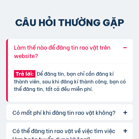
CÂU HỎI THƯỜNG GẶP
Làm thế nào để đăng tin rao vặt trên
website?
Để đăng tin, bạn chỉ cần đăng kí
Trả lời:
thành viên, sau khi đăng kí thành công, bạn có
thể đăng tin, tất cả đều miễn phí.
Có mất phí khi đăng tin rao vặt không?
Có thể đăng tin rao vặt về việc tìm việc
Chúng tôi cung cấp gói đăng tin miễn
Trả lời:
phí cơ bản cho tất cả người dùng. Tuy nhiên, để
làm hoặc tuyển dụng không?