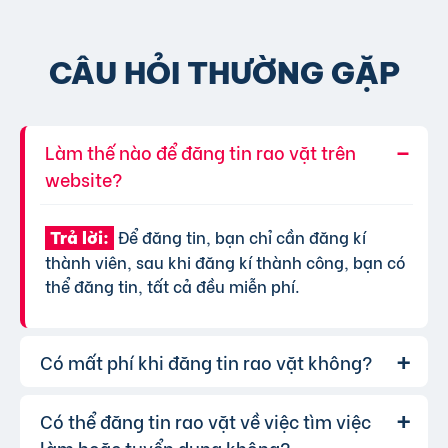
CÂU HỎI THƯỜNG GẶP
Làm thế nào để đăng tin rao vặt trên
website?
Để đăng tin, bạn chỉ cần đăng kí
Trả lời:
thành viên, sau khi đăng kí thành công, bạn có
thể đăng tin, tất cả đều miễn phí.
Có mất phí khi đăng tin rao vặt không?
Có thể đăng tin rao vặt về việc tìm việc
Chúng tôi cung cấp gói đăng tin miễn
Trả lời:
phí cơ bản cho tất cả người dùng. Tuy nhiên, để
làm hoặc tuyển dụng không?