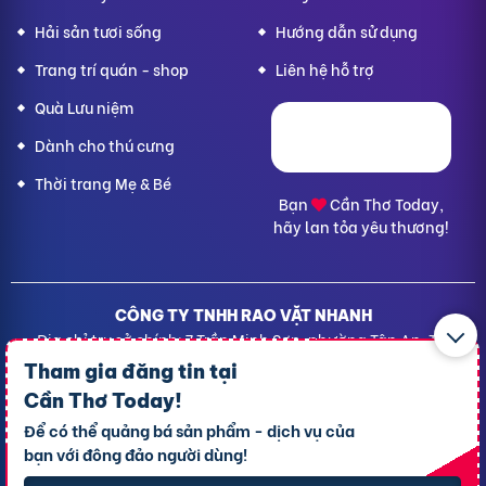
Hải sản tươi sống
Hướng dẫn sử dụng
Trang trí quán - shop
Liên hệ hỗ trợ
Quà Lưu niệm
Dành cho thú cưng
Thời trang Mẹ & Bé
Bạn
Cần Thơ Today,
hãy lan tỏa yêu thương!
CÔNG TY TNHH RAO VẶT NHANH
Địa chỉ trụ sở chính: 7 Trần Minh Sơn, phường Tân An, TP.
Cần Thơ
Tham gia đăng tin tại
Giấy CNĐKDN: 1801717351 – Ngày cấp: 24/01/2022 - Cơ
Cần Thơ Today
!
quan cấp: Phòng Đăng ký kinh doanh – Sở kế hoạch và
Để có thể quảng bá sản phẩm - dịch vụ của
Đầu tư TP. Cần Thơ
bạn với đông đảo người dùng!
Liên hệ hỗ trợ
- Hotline:
09190.09290