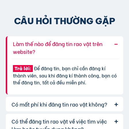
CÂU HỎI THƯỜNG GẶP
Làm thế nào để đăng tin rao vặt trên
website?
Để đăng tin, bạn chỉ cần đăng kí
Trả lời:
thành viên, sau khi đăng kí thành công, bạn có
thể đăng tin, tất cả đều miễn phí.
Có mất phí khi đăng tin rao vặt không?
Có thể đăng tin rao vặt về việc tìm việc
Chúng tôi cung cấp gói đăng tin miễn
Trả lời:
phí cơ bản cho tất cả người dùng. Tuy nhiên, để
làm hoặc tuyển dụng không?