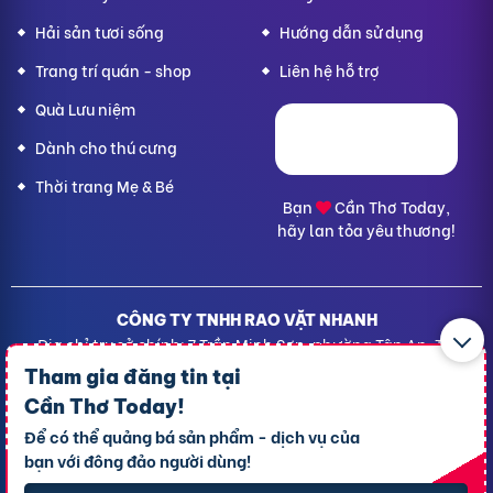
Hải sản tươi sống
Hướng dẫn sử dụng
Trang trí quán - shop
Liên hệ hỗ trợ
Quà Lưu niệm
Dành cho thú cưng
Thời trang Mẹ & Bé
Bạn
Cần Thơ Today,
hãy lan tỏa yêu thương!
CÔNG TY TNHH RAO VẶT NHANH
Địa chỉ trụ sở chính: 7 Trần Minh Sơn, phường Tân An, TP.
Cần Thơ
Tham gia đăng tin tại
Giấy CNĐKDN: 1801717351 – Ngày cấp: 24/01/2022 - Cơ
Cần Thơ Today
!
quan cấp: Phòng Đăng ký kinh doanh – Sở kế hoạch và
Để có thể quảng bá sản phẩm - dịch vụ của
Đầu tư TP. Cần Thơ
bạn với đông đảo người dùng!
Liên hệ hỗ trợ
- Hotline:
09190.09290