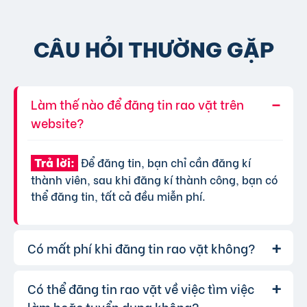
CÂU HỎI THƯỜNG GẶP
Làm thế nào để đăng tin rao vặt trên
website?
Để đăng tin, bạn chỉ cần đăng kí
Trả lời:
thành viên, sau khi đăng kí thành công, bạn có
thể đăng tin, tất cả đều miễn phí.
Có mất phí khi đăng tin rao vặt không?
Có thể đăng tin rao vặt về việc tìm việc
Chúng tôi cung cấp gói đăng tin miễn
Trả lời:
phí cơ bản cho tất cả người dùng. Tuy nhiên, để
làm hoặc tuyển dụng không?