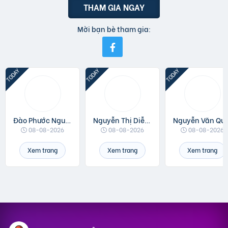
THAM GIA NGAY
Mời bạn bè tham gia:
Đào Phước Nguyên
Nguyễn Thị Diễm Anh
Nguyễn V
08-08-2026
08-08-2026
08-08-2026
Xem trang
Xem trang
Xem trang