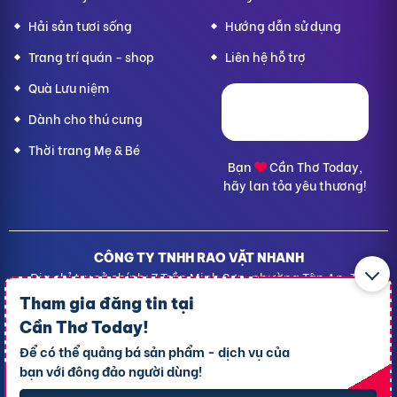
Hải sản tươi sống
Hướng dẫn sử dụng
Trang trí quán - shop
Liên hệ hỗ trợ
Quà Lưu niệm
Dành cho thú cưng
Thời trang Mẹ & Bé
Bạn
Cần Thơ Today,
hãy lan tỏa yêu thương!
CÔNG TY TNHH RAO VẶT NHANH
Địa chỉ trụ sở chính: 7 Trần Minh Sơn, phường Tân An, TP.
Cần Thơ
Tham gia đăng tin tại
Giấy CNĐKDN: 1801717351 – Ngày cấp: 24/01/2022 - Cơ
Cần Thơ Today
!
quan cấp: Phòng Đăng ký kinh doanh – Sở kế hoạch và
Để có thể quảng bá sản phẩm - dịch vụ của
Đầu tư TP. Cần Thơ
bạn với đông đảo người dùng!
Liên hệ hỗ trợ
- Hotline:
09190.09290