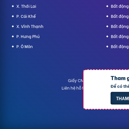
X. Thới Lai
Bất động
P. Cái Khế
Bất động
X. Vĩnh Thạnh
Bất động 
P. Hưng Phú
Bất động
P. Ô Môn
Bất động
CÔNG TY TNHH 
Tham g
Giấy CNĐKDN: 1801717351 – Ngà
Để có th
Liên hệ hỗ trợ
- Hotline:
09190.092
THAM 