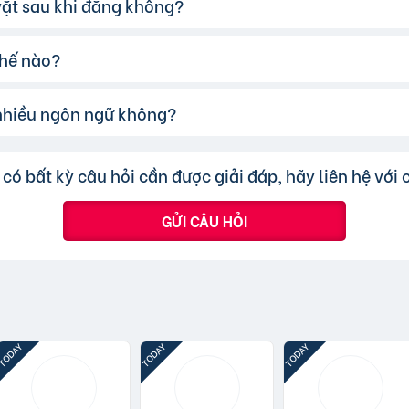
 vặt sau khi đăng không?
ó thể:
 xác và hấp dẫn.
thế nào?
i tiết, rõ ràng.
ể sửa đổi tiêu đề hoặc nội dung tin rao vặt sau khi đăng, 
ao điểm.
chuyển tin đăng sang chuyên mục khác mà cần đăng tin m
cấp để tăng khả năng hiển thị.
 nhiều ngôn ngữ không?
ược đo lường thông qua lượt nhấp và truy cập trực tiếp, c
nhanh hoặc truy cập trực tiếp bài đăng.
ấp nhận các tin đăng sử dụng tiếng Việt có dấu.
có bất kỳ câu hỏi cần được giải đáp, hãy liên hệ với 
GỬI CÂU HỎI