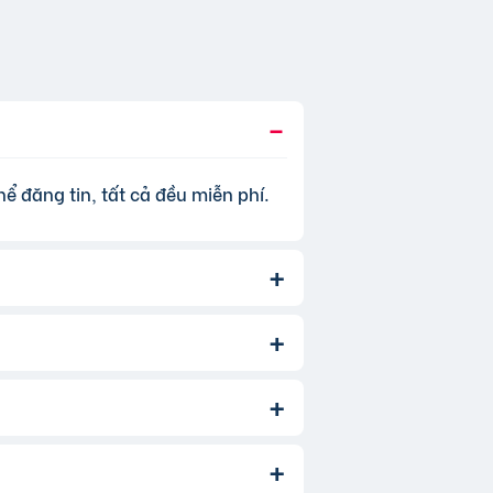
ể đăng tin, tất cả đều miễn phí.
, để tăng hiệu quả quảng cáo và
 thêm
phí dịch vụ tin VIP
.
àm. Bạn chỉ cần chọn đúng chuyên
ản phẩm/dịch vụ bạn muốn tìm. Để