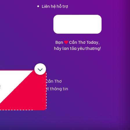
Liên hệ hỗ trợ
Bạn
Cần Thơ Today,
hãy lan tỏa yêu thương!
ân An, TP. Cần Thơ
kế hoạch và Đầu tư TP. Cần Thơ
!
nại
-
Chính sách bảo mật thông tin