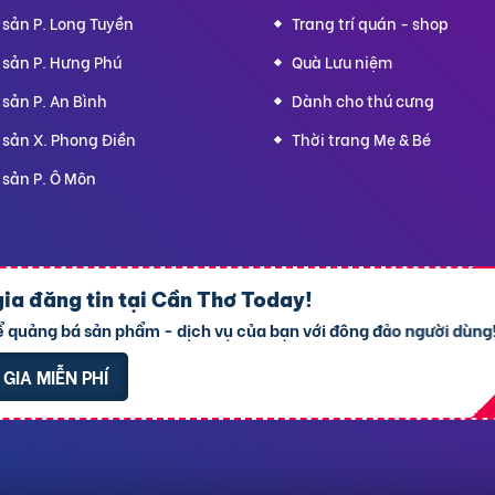
 sản P. Long Tuyền
Trang trí quán - shop
 sản P. Hưng Phú
Quà Lưu niệm
sản P. An Bình
Dành cho thú cưng
 sản X. Phong Điền
Thời trang Mẹ & Bé
 sản P. Ô Môn
-
Địa chỉ trụ sở chính: 7 Trần Minh Sơn, phường T
RAO VẶT NHANH
ia đăng tin tại
Cần Thơ Today
!
y cấp: 24/01/2022 - Cơ quan cấp: Phòng Đăng ký kinh doanh – Sở 
ể quảng bá sản phẩm - dịch vụ của bạn với đông đảo người dùng
90
-
Điều khoản
-
Quy chế hoạt động
-
Chính sách giải quyết khiếu 
Rao vặt Hà Nội
Rao vặt Đà Nẵng
Rao vặt TPHCM
GIA MIỄN PHÍ