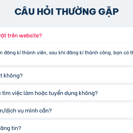
CÂU HỎI THƯỜNG GẶP
vặt trên website?
n đăng kí thành viên, sau khi đăng kí thành công, bạn có th
ặt không?
ệc tìm việc làm hoặc tuyển dụng không?
đăng tin miễn phí cơ bản cho tất cả người dùng. Tuy nhiên
 lựa chọn các gói dịch vụ nâng cấp với chi phí hợp lý, xem
m/dịch vụ mình cần?
te của chúng tôi hỗ trợ đăng tin tuyển dụng và tìm việc l
đăng tin?
 cụ tìm kiếm trên website, nhập từ khóa liên quan đến s