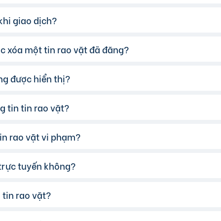
có thể chọn thêm danh mục và khu vực.
hi giao dịch?
o vặt phù hợp, hãy nhấp vào một trong những nút liên hệ m
 xóa một tin rao vặt đã đăng?
 dịch, chúng tôi khuyến khích bạn:
gười bán từ các nguồn khác như Google, Facebook…
i nhắn.
ông được hiển thị?
bán/người mua.
 tiếp trước khi giao dịch.
thể chuyển tin đăng sang chế độ Riêng tư.
g cộng và có người làm chứng.
 tin tin rao vặt?
 lý tin" và chọn tin muốn xóa.
n vi phạm quy định của website. Bạn có thể tham khảo
tại 
nhận hàng.
in rao vặt vi phạm?
khoản của mình, vào mục "Quản lý tin đăng" và chọn tin 
 trực tuyến không?
ỳ tin rao vặt nào vi phạm quy định, hãy nhấp vào biểu tượn
tin rao vặt?
anh toán trực tuyến qua các cổng thanh toán mobile banking
các ngân hàng.