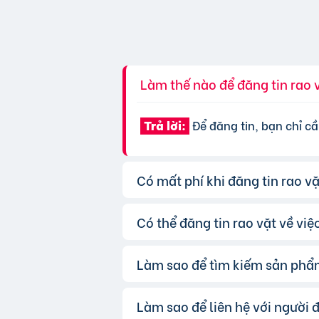
Làm thế nào để đăng tin rao 
Để đăng tin, bạn chỉ cầ
Trả lời:
Có mất phí khi đăng tin rao v
Có thể đăng tin rao vặt về vi
Chúng tôi cung cấp gói 
Trả lời:
được ưu tiên hiển thị, bạn có thể
Làm sao để tìm kiếm sản phẩ
Hoàn toàn có thể. Websi
Trả lời:
mục và điền đầy đủ thông tin.
Làm sao để liên hệ với người 
Bạn có thể sử dụng công
Trả lời: