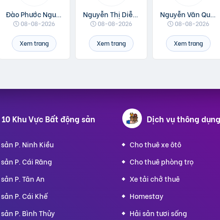
Đào Phước Nguyên
Nguyễn Thị Diễm Anh
Nguyễn Văn Quang
08-08-2026
08-08-2026
08-08-2026
Xem trang
Xem trang
Xem trang
 10 Khu Vực Bất động sản
Dịch vụ
thông dụn
sản P. Ninh Kiều
Cho thuê xe ôtô
sản P. Cái Răng
Cho thuê phòng trọ
sản P. Tân An
Xe tải chở thuê
sản P. Cái Khế
Homestay
sản P. Bình Thủy
Hải sản tươi sống