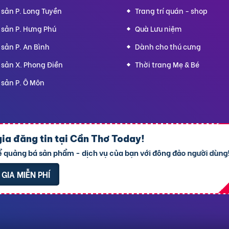
 sản P. Long Tuyền
Trang trí quán - shop
 sản P. Hưng Phú
Quà Lưu niệm
sản P. An Bình
Dành cho thú cưng
 sản X. Phong Điền
Thời trang Mẹ & Bé
 sản P. Ô Môn
-
Địa chỉ trụ sở chính: 7 Trần Minh Sơn, phường T
RAO VẶT NHANH
ia đăng tin tại
Cần Thơ Today
!
y cấp: 24/01/2022 - Cơ quan cấp: Phòng Đăng ký kinh doanh – Sở 
ể quảng bá sản phẩm - dịch vụ của bạn với đông đảo người dùng
90
-
Điều khoản
-
Quy chế hoạt động
-
Chính sách giải quyết khiếu 
Rao vặt Hà Nội
Rao vặt Đà Nẵng
Rao vặt TPHCM
GIA MIỄN PHÍ