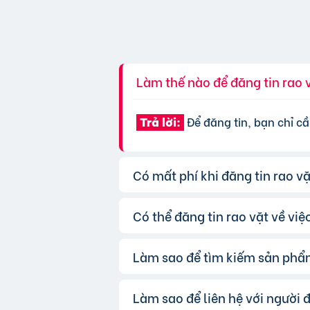
Làm thế nào để đăng tin rao 
Để đăng tin, bạn chỉ cầ
Trả lời:
Có mất phí khi đăng tin rao v
Có thể đăng tin rao vặt về vi
Chúng tôi cung cấp gói 
Trả lời:
được ưu tiên hiển thị, bạn có thể
Làm sao để tìm kiếm sản phẩ
Hoàn toàn có thể. Websi
Trả lời:
mục và điền đầy đủ thông tin.
Làm sao để liên hệ với người 
Bạn có thể sử dụng công
Trả lời: