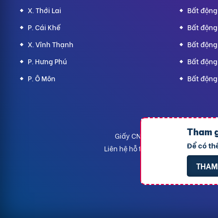
X. Thới Lai
Bất động
P. Cái Khế
Bất động
X. Vĩnh Thạnh
Bất động 
P. Hưng Phú
Bất động
P. Ô Môn
Bất động
CÔNG TY TNHH 
Tham g
Giấy CNĐKDN: 1801717351 – Ngà
Để có th
Liên hệ hỗ trợ
- Hotline:
09190.092
THAM 