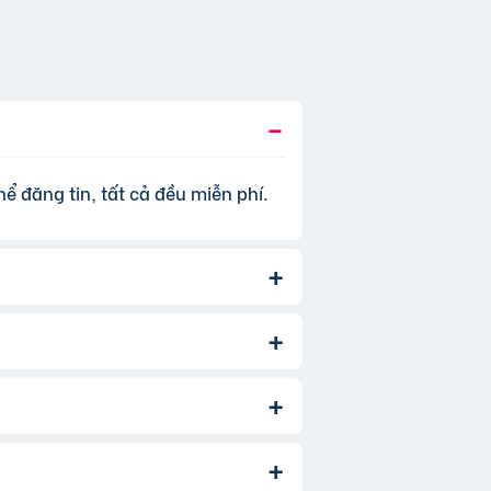
ể đăng tin, tất cả đều miễn phí.
, để tăng hiệu quả quảng cáo và
 thêm
phí dịch vụ tin VIP
.
àm. Bạn chỉ cần chọn đúng chuyên
ản phẩm/dịch vụ bạn muốn tìm. Để