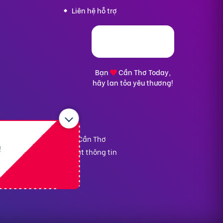
Liên hệ hỗ trợ
Bạn
Cần Thơ Today,
hãy lan tỏa yêu thương!
ân An, TP. Cần Thơ
kế hoạch và Đầu tư TP. Cần Thơ
!
nại
-
Chính sách bảo mật thông tin