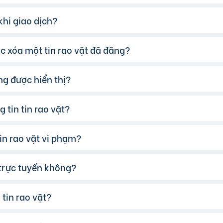
có thể chọn thêm danh mục và khu vực.
hi giao dịch?
o vặt phù hợp, hãy nhấp vào một trong những nút liên hệ m
 xóa một tin rao vặt đã đăng?
 dịch, chúng tôi khuyến khích bạn:
gười bán từ các nguồn khác như Google, Facebook…
i nhắn.
ông được hiển thị?
bán/người mua.
 tiếp trước khi giao dịch.
thể chuyển tin đăng sang chế độ Riêng tư.
g cộng và có người làm chứng.
 tin tin rao vặt?
 lý tin" và chọn tin muốn xóa.
n vi phạm quy định của website. Bạn có thể tham khảo
tại 
nhận hàng.
in rao vặt vi phạm?
khoản của mình, vào mục "Quản lý tin đăng" và chọn tin 
 trực tuyến không?
ỳ tin rao vặt nào vi phạm quy định, hãy nhấp vào biểu tượn
tin rao vặt?
anh toán trực tuyến qua các cổng thanh toán mobile banking
các ngân hàng.