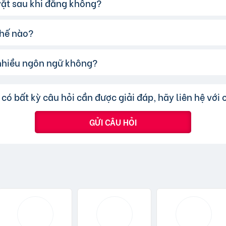
 vặt sau khi đăng không?
ó thể:
 xác và hấp dẫn.
thế nào?
i tiết, rõ ràng.
ể sửa đổi tiêu đề hoặc nội dung tin rao vặt sau khi đăng, 
ao điểm.
chuyển tin đăng sang chuyên mục khác mà cần đăng tin m
cấp để tăng khả năng hiển thị.
 nhiều ngôn ngữ không?
ược đo lường thông qua lượt nhấp và truy cập trực tiếp, c
nhanh hoặc truy cập trực tiếp bài đăng.
ấp nhận các tin đăng sử dụng tiếng Việt có dấu.
có bất kỳ câu hỏi cần được giải đáp, hãy liên hệ với 
GỬI CÂU HỎI