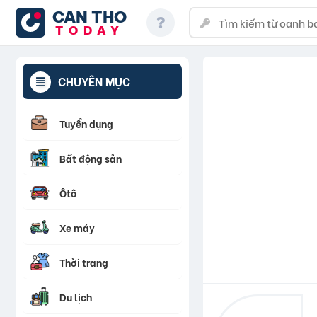
CAN THO
TODAY
CHUYÊN MỤC
Tuyển dụng
Bất động sản
Ôtô
Xe máy
Thời trang
Du lịch