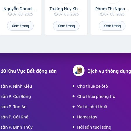
Nguyễn Daniel Minh
Trương Huy Khánh
Phạm Thị Ngọc Linh
07-08-2026
07-08-2026
07-08-2026
Xem trang
Xem trang
Xem trang
 10 Khu Vực Bất động sản
Dịch vụ
thông dụn
sản P. Ninh Kiều
Cho thuê xe ôtô
sản P. Cái Răng
Cho thuê phòng trọ
sản P. Tân An
Xe tải chở thuê
sản P. Cái Khế
Homestay
sản P. Bình Thủy
Hải sản tươi sống