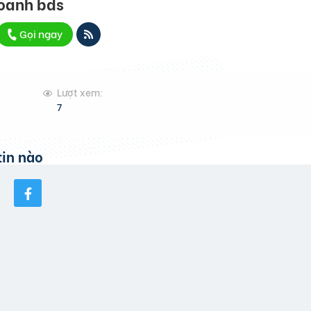
oanh bds
Gọi ngay
Lượt xem:
7
in nào