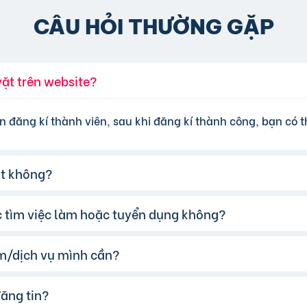
CÂU HỎI THƯỜNG GẶP
vặt trên website?
n đăng kí thành viên, sau khi đăng kí thành công, bạn có th
ặt không?
ệc tìm việc làm hoặc tuyển dụng không?
đăng tin miễn phí cơ bản cho tất cả người dùng. Tuy nhiên
 lựa chọn các gói dịch vụ nâng cấp với chi phí hợp lý, xem
m/dịch vụ mình cần?
te của chúng tôi hỗ trợ đăng tin tuyển dụng và tìm việc l
đăng tin?
 cụ tìm kiếm trên website, nhập từ khóa liên quan đến s