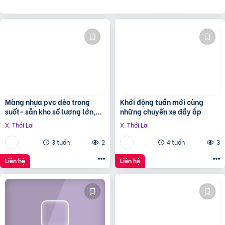
Màng nhựa pvc dẻo trong
Khởi động tuần mới cùng
suốt- sẵn kho số lượng lớn,
những chuyến xe đầy ắp
giá sỉ tận gốc
X. Thới Lai
X. Thới Lai
3 tuần
2
4 tuần
3
Liên hệ
Liên hệ