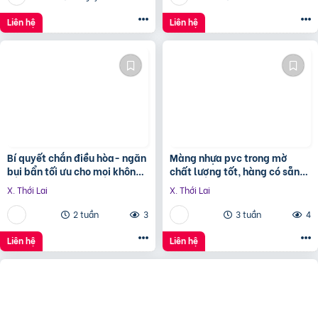
Liên hệ
Liên hệ
Bí quyết chắn điều hòa- ngăn
Màng nhựa pvc trong mờ
bụi bẩn tối ưu cho mọi không
chất lượng tốt, hàng có sẵn
gian
tại kho
X. Thới Lai
X. Thới Lai
2 tuần
3
3 tuần
4
Liên hệ
Liên hệ