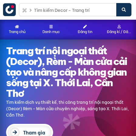
Trang chủ
Danh mục
Đăng tin
Đăng kí / Đăng nhập
Trang trí nội ngoại thất
(Decor)
, Rèm - Màn cửa
cải
tạo và nâng cấp không gian
sống
tại X. Thới Lai, Cần
Thơ
Tìm kiếm dịch vụ thiết kế, thi công trang trí nội ngoại thất
(Decor)
Rèm - Màn cửa
chuyên nghiệp, sáng tạo
X. Thới Lai,
Cần Thơ
.
Tham gia