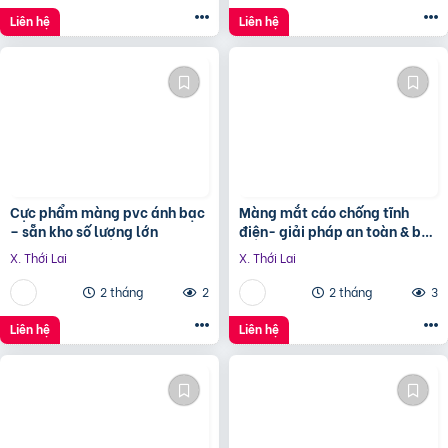
Liên hệ
Liên hệ
Cực phẩm màng pvc ánh bạc
Màng mắt cáo chống tĩnh
– sẵn kho số lượng lớn
điện- giải pháp an toàn & bền
bỉ
X. Thới Lai
X. Thới Lai
2 tháng
2
2 tháng
3
Liên hệ
Liên hệ