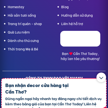
Homestay
Blog
Hải sản tươi sống
Hướng dẫn sử dụng
Trang trí quán - shop
Liên hệ hỗ trợ
Quà Lưu niệm
Dành cho thú cưng
Thời trang Mẹ & Bé
Bạn
Cần Thơ Today,
hãy lan tỏa yêu thương!
CÔNG TY TNHH RAO VẶT NHANH
Địa chỉ trụ sở chính: 7 Trần Minh Sơn, phường Tân An, TP.
Bạn nhận decor cửa hàng tại
Cần Thơ
Cần Thơ?
Giấy CNĐKDN: 1801717351 – Ngày cấp: 24/01/2022 - Cơ
Đừng ngần ngại hãy nhanh tay đăng ngay chi tiết dịch vụ
quan cấp: Phòng Đăng ký kinh doanh – Sở kế hoạch và
kèm theo bảng giá của bạn tại Cần Thơ Today! Liên hệ
Đầu tư TP. Cần Thơ