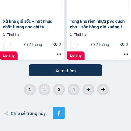
Xả kho giá sốc – hạt nhựa
Tổng kho rèm nhựa pvc cuộn
chất lượng cao chỉ từ
nhỏ – sẵn hàng giá xưởng tận
1x.xxx/kg
gốc
X. Thới Lai
X. Thới Lai
2 tháng
2
2 tháng
2
Liên hệ
Liên hệ
Xem thêm
1
2
3
4
Chia sẻ trang này: