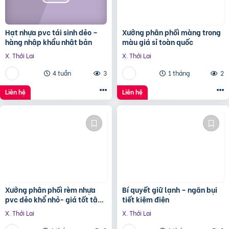
Hạt nhựa pvc tái sinh dẻo –
Xưởng phân phối màng trong
hàng nhập khẩu nhật bản
màu giá sỉ toàn quốc
X. Thới Lai
X. Thới Lai
4 tuần
3
1 tháng
2
Liên hệ
Liên hệ
Xưởng phân phối rèm nhựa
Bí quyết giữ lạnh – ngăn bụi
pvc dẻo khổ nhỏ- giá tốt tận
tiết kiệm điện
gốc
X. Thới Lai
X. Thới Lai